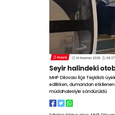
Asayiş
14 Haziran 2026
09:27
Seyir halindeki oto
MHP Dilovası İlçe Teşkilatı üyel
edilirken, dumandan etkilenen b
müdahalesiyle söndürüldü
Edinilen bilgiye göre, MHP Dilovası