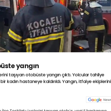
büste yangın
erini taşıyan otobüste yangın çıktı. Yolcular tahliye
ir kadın hastaneye kaldırıldı. Yangın, itfaiye ekiplerin
 İlçe Teşkilatı üyelerini taşıyan otobüs, yeni il başkanına