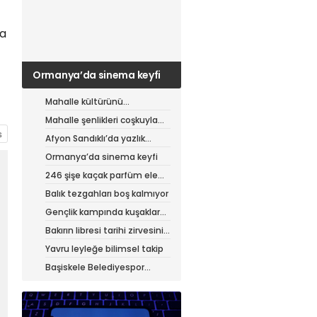
ta
Ormanya’da sinema keyfi
Mahalle kültürünü
canlandıran şenlik
Mahalle şenlikleri coşkuyla
sürüyor
Afyon Sandıklı’da yazlık
patates hasadı
Ormanya’da sinema keyfi
246 şişe kaçak parfüm ele
geçirildi
Balık tezgahları boş kalmıyor
Gençlik kampında kuşaklar
buluştu
Bakırın libresi tarihi zirvesini
test ediyor
Yavru leyleğe bilimsel takip
Başiskele Belediyespor
Gelişim Ligi’ne hazır