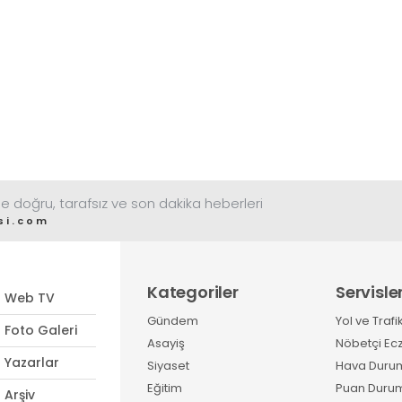
e doğru, tarafsız ve son dakika heberleri
si.com
Kategoriler
Servisle
Web TV
Gündem
Yol ve Trafi
Foto Galeri
Asayiş
Nöbetçi Ec
Yazarlar
Siyaset
Hava Duru
Eğitim
Puan Duru
Arşiv