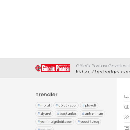
Gölcük Postası Gazetesi il
https://golcukposta
Trendler
#
moral
#
gölcükspor
#
playoff
#
ziyaret
#
başkanlar
#
antrenman
#
yarıfinalgölcükspor
#
yusuf tokuş
#
playoff