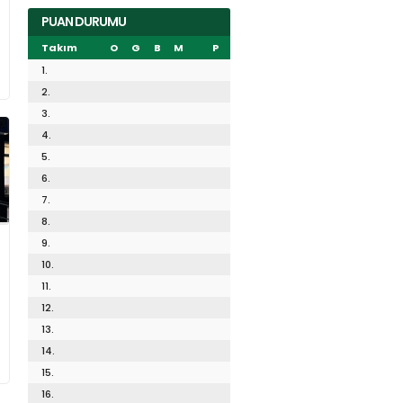
PUAN DURUMU
Takım
O
G
B
M
P
1.
2.
3.
4.
5.
6.
7.
8.
9.
10.
11.
12.
13.
14.
15.
16.