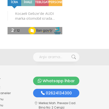
r
Whatsapp İhbar
k
02624134300
zaneler
mu
Merkez Mah. Preveze Cad.
mu
Bina No: 2 Cengiz