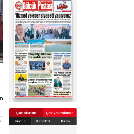
02624132333
haber@golcukpostasi.com
in
Çok okunan
Çok yorumlanan
Bugün
Bu hafta
Bu ay