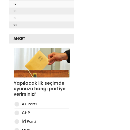
17.
18.
19.
20.
ANKET
Yapılacak ilk seçimde
oyunuzu hangi partiye
verirsiniz?
AK Parti
CHP
İYİ Parti