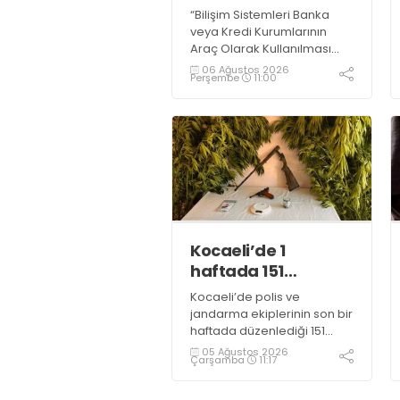
yakalandı
“Bilişim Sistemleri Banka
veya Kredi Kurumlarının
Araç Olarak Kullanılması
Suretiyle Dolandırıcılık”
06 Ağustos 2026
Perşembe
11:00
suçundan 11 yıl 3 ay
kesinleşmiş hapis cezası
bulunan şahıs yakalandı
Kocaeli’de 1
haftada 151
uyuşturucu
Kocaeli’de polis ve
operasyonu
jandarma ekiplerinin son bir
haftada düzenlediği 151
uyuşturucu operasyonunda
05 Ağustos 2026
Çarşamba
11:17
161 şüpheli hakkında adli
işlem başlatıldı.
Operasyonlarda yaklaşık 2