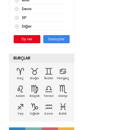
MHP
Deva
SP
Diğer
Oy ver
Sonuçlar
BURÇLAR
Koç
Boğa
İkizler
Yengeç
Aslan
Başak
Terazi
Akrep
Yay
Oğlak
Kova
Balık