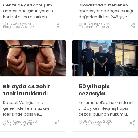
teslim oldu
Gebze’de geri dönüşüm
Dilovası’nda düzenlenen
deposunda çıkan yangın
operasyonda kaçak olduğu
kontrol altına alınırken,
değerlendirilen 246 şişe
duman sebebiyle TEM ve
parfüm ele geçirildi
06 Ağustos 2026
06 Ağustos 2026
Perşembe
09:23
Perşembe
09:21
D100 Karayolu’nda göz gözü
görmedi
Bir ayda 44 zehir
50 yıl hapis
taciri tutuklandı
cezasıyla
aranıyordu,
Kocaeli Valiliği, ilimiz
Karamürsel’de hakkında 50
yakalandı
genelinde Temmuz ayı
yıl 2 ay kesinleşmiş hapis
içerisinde polis ve
cezası bulunan hükümlü
jandarma ekiplerince
operasyonla gözaltına
05 Ağustos 2026
05 Ağustos 2026
Çarşamba
11:16
Çarşamba
11:16
uyuşturucu ile mücadele
alındı
kapsamında yapılan
çalışmaların sonuçlarını