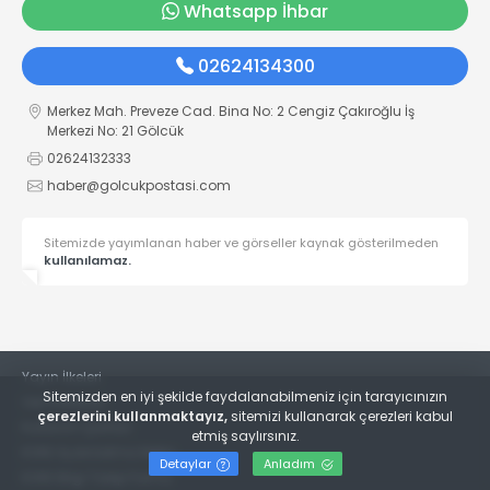
Whatsapp İhbar
02624134300
Merkez Mah. Preveze Cad. Bina No: 2 Cengiz Çakıroğlu İş
Merkezi No: 21 Gölcük
02624132333
haber@golcukpostasi.com
Sitemizde yayımlanan haber ve görseller kaynak gösterilmeden
kullanılamaz.
Yayın İlkeleri
Sitemizden en iyi şekilde faydalanabilmeniz için tarayıcınızın
Veri Politikası
çerezlerini kullanmaktayız,
sitemizi kullanarak çerezleri kabul
Kullanım Şartları
etmiş saylırsınız.
KVKK Aydınlatma Metni
Detaylar
Anladım
KVKK Bilgi Talep Formu