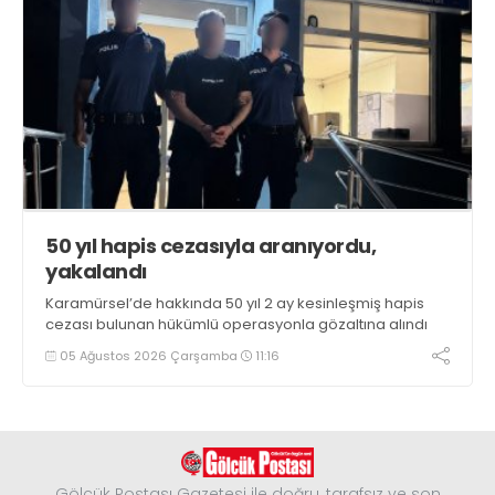
50 yıl hapis cezasıyla aranıyordu,
yakalandı
Karamürsel’de hakkında 50 yıl 2 ay kesinleşmiş hapis
cezası bulunan hükümlü operasyonla gözaltına alındı
05 Ağustos 2026 Çarşamba
11:16
Gölcük Postası Gazetesi ile doğru, tarafsız ve son