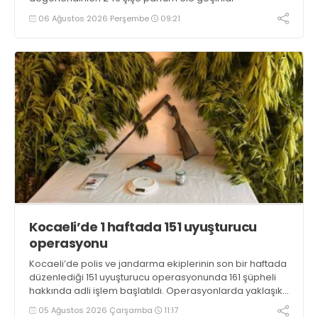
06 Ağustos 2026 Perşembe
09:21
Kocaeli’de 1 haftada 151 uyuşturucu
operasyonu
Kocaeli’de polis ve jandarma ekiplerinin son bir haftada
düzenlediği 151 uyuşturucu operasyonunda 161 şüpheli
hakkında adli işlem başlatıldı. Operasyonlarda yaklaşık
2 kilogram uyuşturucu madde ile 121 kök kenevir bitkisi
05 Ağustos 2026 Çarşamba
11:17
ele geçirilirken, 9 şüpheli tutuklandı