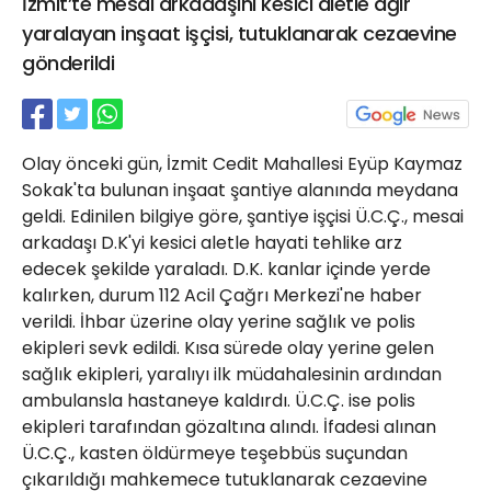
İzmit’te mesai arkadaşını kesici aletle ağır
21 Gölcük
yaralayan inşaat işçisi, tutuklanarak cezaevine
02624132333
gönderildi
haber@golcukpostasi.com
Olay önceki gün, İzmit Cedit Mahallesi Eyüp Kaymaz
Sokak'ta bulunan inşaat şantiye alanında meydana
geldi. Edinilen bilgiye göre, şantiye işçisi Ü.C.Ç., mesai
arkadaşı D.K'yi kesici aletle hayati tehlike arz
edecek şekilde yaraladı. D.K. kanlar içinde yerde
kalırken, durum 112 Acil Çağrı Merkezi'ne haber
verildi. İhbar üzerine olay yerine sağlık ve polis
ekipleri sevk edildi. Kısa sürede olay yerine gelen
sağlık ekipleri, yaralıyı ilk müdahalesinin ardından
ambulansla hastaneye kaldırdı. Ü.C.Ç. ise polis
ekipleri tarafından gözaltına alındı. İfadesi alınan
Ü.C.Ç., kasten öldürmeye teşebbüs suçundan
çıkarıldığı mahkemece tutuklanarak cezaevine