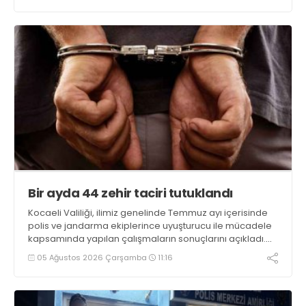
Bir ayda 44 zehir taciri tutuklandı
Kocaeli Valiliği, ilimiz genelinde Temmuz ayı içerisinde
polis ve jandarma ekiplerince uyuşturucu ile mücadele
kapsamında yapılan çalışmaların sonuçlarını açıkladı.
Çalışmalar sonucunda uyuşturucu ve uyarıcı madde
05 Ağustos 2026 Çarşamba
11:16
kullanan, ticaretini ve sevkiyatını yapan 44 şahıs
tutuklandı