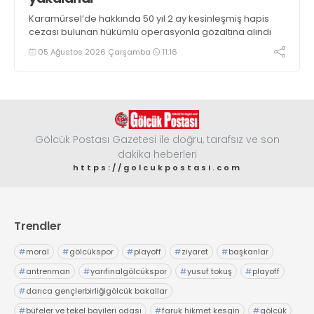
Karamürsel’de hakkında 50 yıl 2 ay kesinleşmiş hapis
cezası bulunan hükümlü operasyonla gözaltına alındı
05 Ağustos 2026 Çarşamba
11:16
Gölcük Postası Gazetesi ile doğru, tarafsız ve son
dakika heberleri
https://golcukpostasi.com
Trendler
#
moral
#
gölcükspor
#
playoff
#
ziyaret
#
başkanlar
#
antrenman
#
yarıfinalgölcükspor
#
yusuf tokuş
#
playoff
#
darıca gençlerbirliğigölcük bakallar
#
büfeler ve tekel bayileri odası
#
faruk hikmet kesgin
#
gölcük