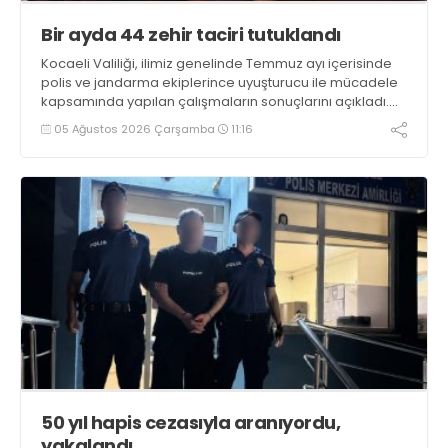
Bir ayda 44 zehir taciri tutuklandı
Kocaeli Valiliği, ilimiz genelinde Temmuz ayı içerisinde
polis ve jandarma ekiplerince uyuşturucu ile mücadele
kapsamında yapılan çalışmaların sonuçlarını açıkladı.
Çalışmalar sonucunda uyuşturucu ve uyarıcı madde
05 Ağustos 2026 Çarşamba
11:16
kullanan, ticaretini ve sevkiyatını yapan 44 şahıs
tutuklandı
50 yıl hapis cezasıyla aranıyordu,
yakalandı