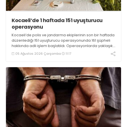
Kocaeli’de 1 haftada 151 uyuşturucu
operasyonu
Kocaeli’de polis ve jandarma ekiplerinin son bir haftada
düzenlediği 151 uyuşturucu operasyonunda 161 şüpheli
hakkında adli işlem başlatıldı. Operasyonlarda yaklaşık
2 kilogram uyuşturucu madde ile 121 kök kenevir bitkisi
05 Ağustos 2026 Çarşamba
11:17
ele geçirilirken, 9 şüpheli tutuklandı