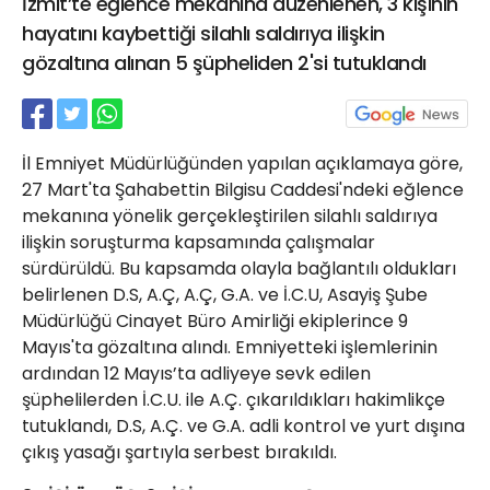
İzmit’te eğlence mekanına düzenlenen, 3 kişinin
21 Gölcük
hayatını kaybettiği silahlı saldırıya ilişkin
02624132333
gözaltına alınan 5 şüpheliden 2'si tutuklandı
haber@golcukpostasi.com
İl Emniyet Müdürlüğünden yapılan açıklamaya göre,
27 Mart'ta Şahabettin Bilgisu Caddesi'ndeki eğlence
mekanına yönelik gerçekleştirilen silahlı saldırıya
ilişkin soruşturma kapsamında çalışmalar
sürdürüldü. Bu kapsamda olayla bağlantılı oldukları
belirlenen D.S, A.Ç, A.Ç, G.A. ve İ.C.U, Asayiş Şube
Müdürlüğü Cinayet Büro Amirliği ekiplerince 9
Mayıs'ta gözaltına alındı. Emniyetteki işlemlerinin
ardından 12 Mayıs’ta adliyeye sevk edilen
şüphelilerden İ.C.U. ile A.Ç. çıkarıldıkları hakimlikçe
tutuklandı, D.S, A.Ç. ve G.A. adli kontrol ve yurt dışına
çıkış yasağı şartıyla serbest bırakıldı.