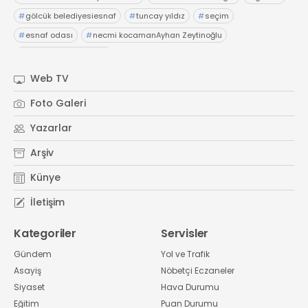
#
gölcük belediyesiesnaf
#
tuncay yıldız
#
seçim
#
esnaf odası
#
necmi kocamanAyhan Zeytinoğlu
#
Kocaeli Sanayi Odası
Web TV
Foto Galeri
Yazarlar
Arşiv
Künye
İletişim
Kategoriler
Servisler
Gündem
Yol ve Trafik
Asayiş
Nöbetçi Eczaneler
Siyaset
Hava Durumu
Eğitim
Puan Durumu