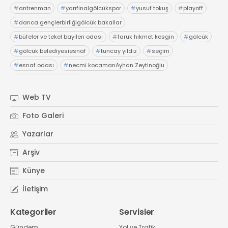
#
antrenman
#
yarıfinalgölcükspor
#
yusuf tokuş
#
playoff
#
darıca gençlerbirliğigölcük bakallar
#
büfeler ve tekel bayileri odası
#
faruk hikmet kesgin
#
gölcük
#
gölcük belediyesiesnaf
#
tuncay yıldız
#
seçim
#
esnaf odası
#
necmi kocamanAyhan Zeytinoğlu
#
Kocaeli Sanayi Odası
Web TV
Foto Galeri
Yazarlar
Arşiv
Künye
İletişim
Kategoriler
Servisler
Gündem
Yol ve Trafik