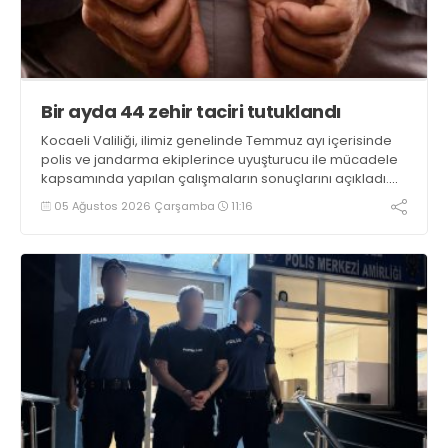
Bir ayda 44 zehir taciri tutuklandı
Kocaeli Valiliği, ilimiz genelinde Temmuz ayı içerisinde
polis ve jandarma ekiplerince uyuşturucu ile mücadele
kapsamında yapılan çalışmaların sonuçlarını açıkladı.
Çalışmalar sonucunda uyuşturucu ve uyarıcı madde
05 Ağustos 2026 Çarşamba
11:16
kullanan, ticaretini ve sevkiyatını yapan 44 şahıs
tutuklandı