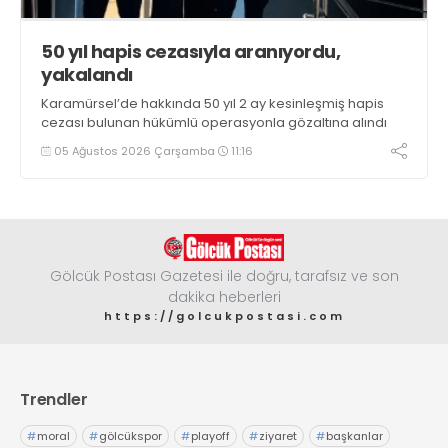
50 yıl hapis cezasıyla aranıyordu,
yakalandı
Karamürsel’de hakkında 50 yıl 2 ay kesinleşmiş hapis
cezası bulunan hükümlü operasyonla gözaltına alındı
05 Ağustos 2026 Çarşamba
11:16
Gölcük Postası Gazetesi ile doğru, tarafsız ve son
dakika heberleri
https://golcukpostasi.com
Trendler
#
moral
#
gölcükspor
#
playoff
#
ziyaret
#
başkanlar