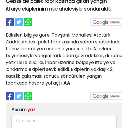
Gebze’de palet fabrikasında çıkan yangın,
21 Gölcük
itfaiye ekiplerinin müdahalesiyle söndürüldü
02624132333
haber@golcukpostasi.com
Edinilen bilgiye göre, Tavşanlı Mahallesi Atatürk
Caddesi'ndeki palet fabrikasında sabah saatlerinde
henüz bilinmeyen nedenle yangın çıktı. Alevlerin
büyümesiyle yangını fark eden çevredekiler, durumu
yetkililere bildirdi. İhbar üzerine bölgeye itfaiye ve
jandarma ekipleri sevk edildi. Ekiplerin yaklaşık 2
saatlik çalışması sonucu söndürülen yangın,
fabrikada hasara yol açtı.
AA
Yorum
yaz