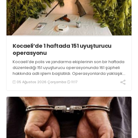
Kocaeli’de 1 haftada 151 uyuşturucu
operasyonu
Kocaeli’de polis ve jandarma ekiplerinin son bir haftada
düzenlediği 151 uyuşturucu operasyonunda 161 şüpheli
hakkında adli işlem başlatıldı. Operasyonlarda yaklaşık
2 kilogram uyuşturucu madde ile 121 kök kenevir bitkisi
05 Ağustos 2026 Çarşamba
11:17
ele geçirilirken, 9 şüpheli tutuklandı