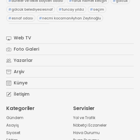
#
büfeler ve tekel bayileri odası
#
faruk hikmet kesgin
#
gölcük
#
gölcük belediyesiesnaf
#
tuncay yıldız
#
seçim
#
esnaf odası
#
necmi kocamanAyhan Zeytinoğlu
#
Kocaeli Sanayi Odası
Web TV
Foto Galeri
Yazarlar
Arşiv
Künye
İletişim
Kategoriler
Servisler
Gündem
Yol ve Trafik
Asayiş
Nöbetçi Eczaneler
Siyaset
Hava Durumu