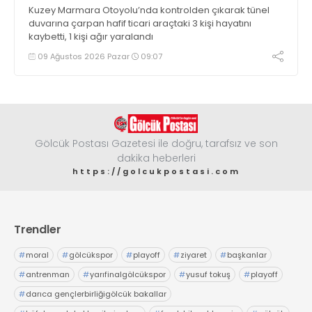
Kuzey Marmara Otoyolu’nda kontrolden çıkarak tünel
duvarına çarpan hafif ticari araçtaki 3 kişi hayatını
kaybetti, 1 kişi ağır yaralandı
09 Ağustos 2026 Pazar
09:07
Gölcük Postası Gazetesi ile doğru, tarafsız ve son
dakika heberleri
https://golcukpostasi.com
Trendler
#
moral
#
gölcükspor
#
playoff
#
ziyaret
#
başkanlar
#
antrenman
#
yarıfinalgölcükspor
#
yusuf tokuş
#
playoff
#
darıca gençlerbirliğigölcük bakallar