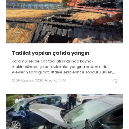
Tadilat yapılan çatıda yangın
Karamürsel’de çatı tadilatı sırasında kaynak
makinesinden çıkan kıvılcımlar yangına neden oldu.
Alevlerin sardığı çatı, itfaiye ekiplerince söndürülürken,
evde hasar meydana geldi
09 Ağustos 2026 Pazar
16:40