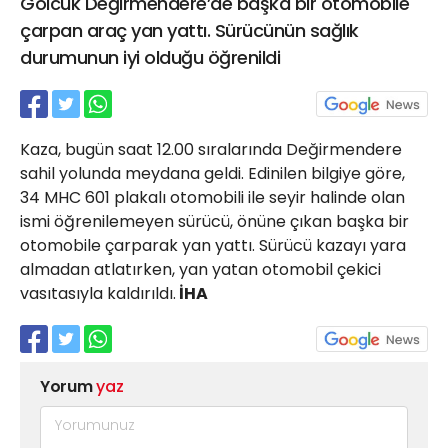
Gölcük Değirmendere’de başka bir otomobile
21 Gölcük
çarpan araç yan yattı. Sürücünün sağlık
02624132333
durumunun iyi olduğu öğrenildi
haber@golcukpostasi.com
Kaza, bugün saat 12.00 sıralarında Değirmendere
sahil yolunda meydana geldi. Edinilen bilgiye göre,
34 MHC 601 plakalı otomobili ile seyir halinde olan
ismi öğrenilemeyen sürücü, önüne çıkan başka bir
otomobile çarparak yan yattı. Sürücü kazayı yara
almadan atlatırken, yan yatan otomobil çekici
vasıtasıyla kaldırıldı.
İHA
Yorum
yaz