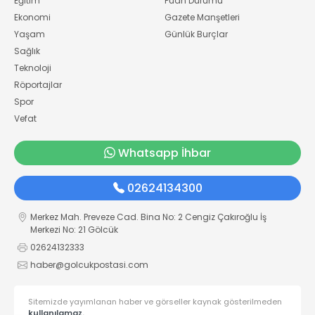
Eğitim
Puan Durumu
Ekonomi
Gazete Manşetleri
Yaşam
Günlük Burçlar
Sağlık
Teknoloji
Röportajlar
Spor
Vefat
Whatsapp İhbar
02624134300
Merkez Mah. Preveze Cad. Bina No: 2 Cengiz Çakıroğlu İş
Merkezi No: 21 Gölcük
02624132333
haber@golcukpostasi.com
Sitemizde yayımlanan haber ve görseller kaynak gösterilmeden
kullanılamaz.