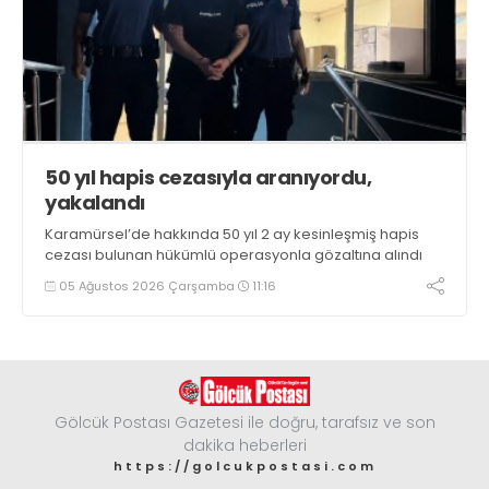
50 yıl hapis cezasıyla aranıyordu,
yakalandı
Karamürsel’de hakkında 50 yıl 2 ay kesinleşmiş hapis
cezası bulunan hükümlü operasyonla gözaltına alındı
05 Ağustos 2026 Çarşamba
11:16
Gölcük Postası Gazetesi ile doğru, tarafsız ve son
dakika heberleri
https://golcukpostasi.com