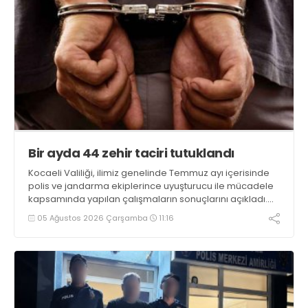
Bir ayda 44 zehir taciri tutuklandı
Kocaeli Valiliği, ilimiz genelinde Temmuz ayı içerisinde
polis ve jandarma ekiplerince uyuşturucu ile mücadele
kapsamında yapılan çalışmaların sonuçlarını açıkladı.
Çalışmalar sonucunda uyuşturucu ve uyarıcı madde
05 Ağustos 2026 Çarşamba
11:16
kullanan, ticaretini ve sevkiyatını yapan 44 şahıs
tutuklandı