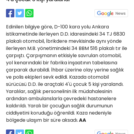
21 Gölcük
02624132333
haber@golcukpostasi.com
Edinilen bilgiye göre, D-100 kara yolu Ankara
istikametinde ilerleyen D.D. idaresindeki 34 TJ 6830
plakalı otomobil, İbrikdere mevkisinde aynı yönde
ilerleyen M.B. yönetimindeki 34 BBM 516 plakalı tır ile
çarpıştı. Çarpışmanın etkisiyle savrulan otomobil,
yol kenarındaki bir fabrika inşaatının tabelasına
çarparak durabildi. İhbar üzerine olay yerine sağlık
ve polis ekipleri sevk edildi. Kazada otomobil
sürücüsü D.D. ile araçtaki 4'ü çocuk 5 kişi yaralandı.
Yaralılar, sağlık personelinin ilk müdahalesinin
ardından ambulanslarla çevredeki hastanelere
kaldırıldı. Yaralı bir çocuğun sağlık durumunun
ciddiyetini koruduğu öğrenildi. Kaza nedeniyle
bölgede ulaşım bir süre aksadı.
AA