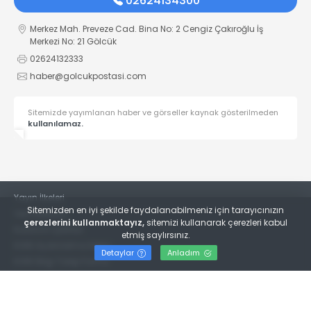
02624134300
Merkez Mah. Preveze Cad. Bina No: 2 Cengiz Çakıroğlu İş
Merkezi No: 21 Gölcük
02624132333
haber@golcukpostasi.com
Sitemizde yayımlanan haber ve görseller kaynak gösterilmeden
kullanılamaz.
Yayın İlkeleri
Sitemizden en iyi şekilde faydalanabilmeniz için tarayıcınızın
Veri Politikası
çerezlerini kullanmaktayız,
sitemizi kullanarak çerezleri kabul
Kullanım Şartları
etmiş saylırsınız.
KVKK Aydınlatma Metni
Detaylar
Anladım
KVKK Bilgi Talep Formu
© 2022
Gölcük Postası Gazetesi
- Tüm hakları saklıdır.