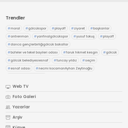
Trendler
#
moral
#
gölcükspor
#
playoff
#
ziyaret
#
başkanlar
#
antrenman
#
yarıfinalgölcükspor
#
yusuf tokuş
#
playoff
#
darıca gençlerbirliğigölcük bakallar
#
büfeler ve tekel bayileri odası
#
faruk hikmet kesgin
#
gölcük
#
gölcük belediyesiesnaf
#
tuncay yıldız
#
seçim
#
esnaf odası
#
necmi kocamanAyhan Zeytinoğlu
#
Kocaeli Sanayi Odası
Web TV
Foto Galeri
Yazarlar
Arşiv
Künye