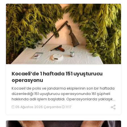
Kocaeli’de 1 haftada 151 uyuşturucu
operasyonu
Kocaeli’de polis ve jandarma ekiplerinin son bir haftada
düzenlediği 151 uyuşturucu operasyonunda 161 şüpheli
hakkında adli işlem başlatıldı. Operasyonlarda yaklaşık
2 kilogram uyuşturucu madde ile 121 kök kenevir bitkisi
05 Ağustos 2026 Çarşamba
11:17
ele geçirilirken, 9 şüpheli tutuklandı