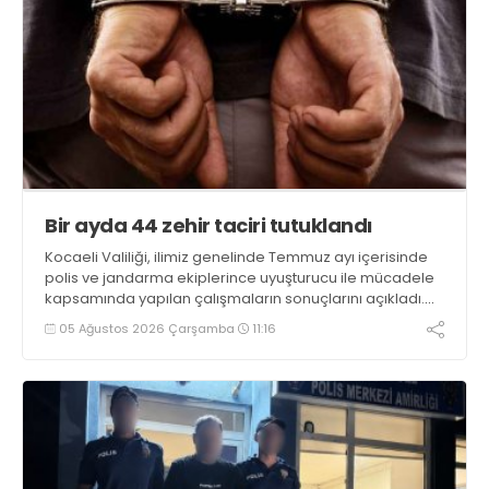
Bir ayda 44 zehir taciri tutuklandı
Kocaeli Valiliği, ilimiz genelinde Temmuz ayı içerisinde
polis ve jandarma ekiplerince uyuşturucu ile mücadele
kapsamında yapılan çalışmaların sonuçlarını açıkladı.
Çalışmalar sonucunda uyuşturucu ve uyarıcı madde
05 Ağustos 2026 Çarşamba
11:16
kullanan, ticaretini ve sevkiyatını yapan 44 şahıs
tutuklandı