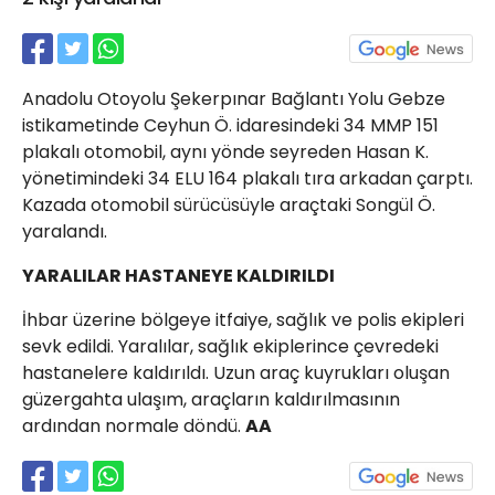
21 Gölcük
02624132333
haber@golcukpostasi.com
Anadolu Otoyolu Şekerpınar Bağlantı Yolu Gebze
istikametinde Ceyhun Ö. idaresindeki 34 MMP 151
plakalı otomobil, aynı yönde seyreden Hasan K.
yönetimindeki 34 ELU 164 plakalı tıra arkadan çarptı.
Kazada otomobil sürücüsüyle araçtaki Songül Ö.
yaralandı.
YARALILAR HASTANEYE KALDIRILDI
İhbar üzerine bölgeye itfaiye, sağlık ve polis ekipleri
sevk edildi. Yaralılar, sağlık ekiplerince çevredeki
hastanelere kaldırıldı. Uzun araç kuyrukları oluşan
güzergahta ulaşım, araçların kaldırılmasının
ardından normale döndü.
AA