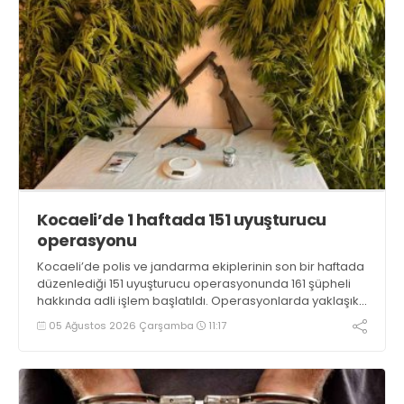
Kocaeli’de 1 haftada 151 uyuşturucu
operasyonu
Kocaeli’de polis ve jandarma ekiplerinin son bir haftada
düzenlediği 151 uyuşturucu operasyonunda 161 şüpheli
hakkında adli işlem başlatıldı. Operasyonlarda yaklaşık
2 kilogram uyuşturucu madde ile 121 kök kenevir bitkisi
05 Ağustos 2026 Çarşamba
11:17
ele geçirilirken, 9 şüpheli tutuklandı