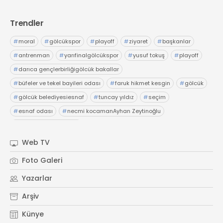
Trendler
#
moral
#
gölcükspor
#
playoff
#
ziyaret
#
başkanlar
#
antrenman
#
yarıfinalgölcükspor
#
yusuf tokuş
#
playoff
#
darıca gençlerbirliğigölcük bakallar
#
büfeler ve tekel bayileri odası
#
faruk hikmet kesgin
#
gölcük
#
gölcük belediyesiesnaf
#
tuncay yıldız
#
seçim
#
esnaf odası
#
necmi kocamanAyhan Zeytinoğlu
#
Kocaeli Sanayi Odası
Web TV
Foto Galeri
Yazarlar
Arşiv
Künye