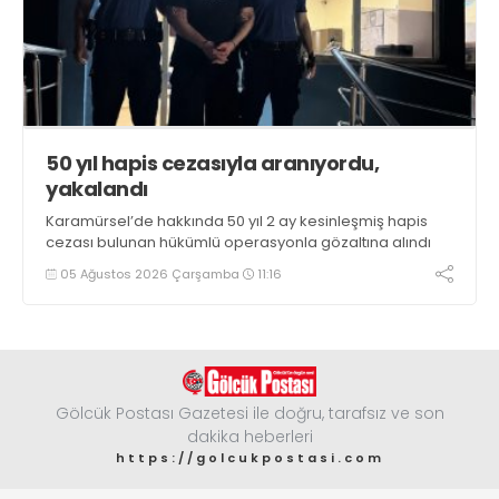
50 yıl hapis cezasıyla aranıyordu,
yakalandı
Karamürsel’de hakkında 50 yıl 2 ay kesinleşmiş hapis
cezası bulunan hükümlü operasyonla gözaltına alındı
05 Ağustos 2026 Çarşamba
11:16
Gölcük Postası Gazetesi ile doğru, tarafsız ve son
dakika heberleri
https://golcukpostasi.com