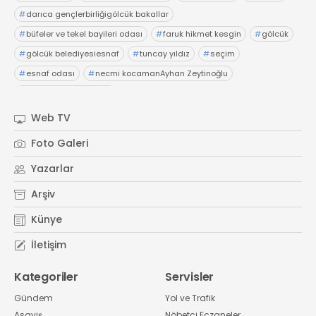
#
darıca gençlerbirliğigölcük bakallar
#
büfeler ve tekel bayileri odası
#
faruk hikmet kesgin
#
gölcük
#
gölcük belediyesiesnaf
#
tuncay yıldız
#
seçim
#
esnaf odası
#
necmi kocamanAyhan Zeytinoğlu
#
Kocaeli Sanayi Odası
Web TV
Foto Galeri
Yazarlar
Arşiv
Künye
İletişim
Kategoriler
Servisler
Gündem
Yol ve Trafik
Asayiş
Nöbetçi Eczaneler