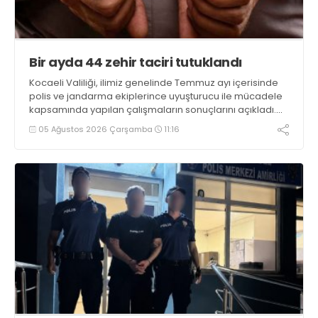
Bir ayda 44 zehir taciri tutuklandı
Kocaeli Valiliği, ilimiz genelinde Temmuz ayı içerisinde
polis ve jandarma ekiplerince uyuşturucu ile mücadele
kapsamında yapılan çalışmaların sonuçlarını açıkladı.
Çalışmalar sonucunda uyuşturucu ve uyarıcı madde
05 Ağustos 2026 Çarşamba
11:16
kullanan, ticaretini ve sevkiyatını yapan 44 şahıs
tutuklandı