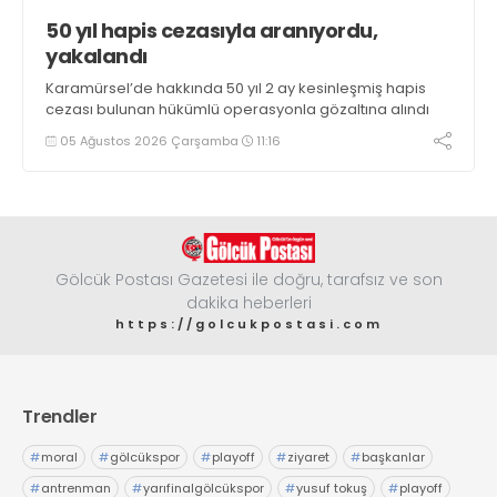
50 yıl hapis cezasıyla aranıyordu,
yakalandı
Karamürsel’de hakkında 50 yıl 2 ay kesinleşmiş hapis
cezası bulunan hükümlü operasyonla gözaltına alındı
05 Ağustos 2026 Çarşamba
11:16
Gölcük Postası Gazetesi ile doğru, tarafsız ve son
dakika heberleri
https://golcukpostasi.com
Trendler
#
moral
#
gölcükspor
#
playoff
#
ziyaret
#
başkanlar
#
antrenman
#
yarıfinalgölcükspor
#
yusuf tokuş
#
playoff