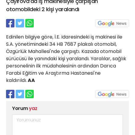
Çayırova’da iş makinesiyle çarpışan
21 Gölcük
otomobildeki 2 kişi yaralandı
02624132333
haber@golcukpostasi.com
Edinilen bilgiye göre, İ.E. idaresindeki iş makinesi ile
S.A. yönetimindeki 34 HB 7687 plakalı otomobil,
Özgürlük Mahallesi'nde çarpıştı. Kazada otomobil
sürücüsü ile yanındaki kişi yaralandı. Yaralılar, sağlık
personelinin ilk müdahalesinin ardından Darıca
Farabi Eğitim ve Araştırma Hastanesi'ne
kaldırıldı.
AA
Yorum
yaz