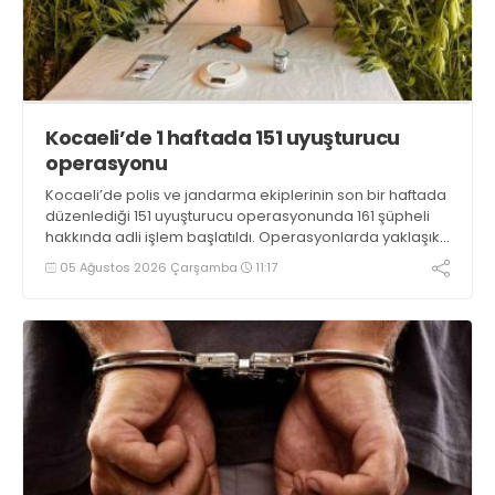
Kocaeli’de 1 haftada 151 uyuşturucu
operasyonu
Kocaeli’de polis ve jandarma ekiplerinin son bir haftada
düzenlediği 151 uyuşturucu operasyonunda 161 şüpheli
hakkında adli işlem başlatıldı. Operasyonlarda yaklaşık
2 kilogram uyuşturucu madde ile 121 kök kenevir bitkisi
05 Ağustos 2026 Çarşamba
11:17
ele geçirilirken, 9 şüpheli tutuklandı