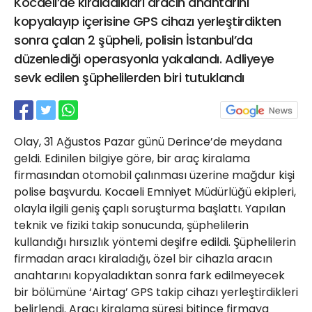
Kocaeli’de kiraladıkları aracın anahtarını
21 Gölcük
kopyalayıp içerisine GPS cihazı yerleştirdikten
02624132333
sonra çalan 2 şüpheli, polisin İstanbul’da
haber@golcukpostasi.com
düzenlediği operasyonla yakalandı. Adliyeye
sevk edilen şüphelilerden biri tutuklandı
Olay, 31 Ağustos Pazar günü Derince’de meydana
geldi. Edinilen bilgiye göre, bir araç kiralama
firmasından otomobil çalınması üzerine mağdur kişi
polise başvurdu. Kocaeli Emniyet Müdürlüğü ekipleri,
olayla ilgili geniş çaplı soruşturma başlattı. Yapılan
teknik ve fiziki takip sonucunda, şüphelilerin
kullandığı hırsızlık yöntemi deşifre edildi. Şüphelilerin
firmadan aracı kiraladığı, özel bir cihazla aracın
anahtarını kopyaladıktan sonra fark edilmeyecek
bir bölümüne ‘Airtag’ GPS takip cihazı yerleştirdikleri
belirlendi. Aracı kiralama süresi bitince firmaya