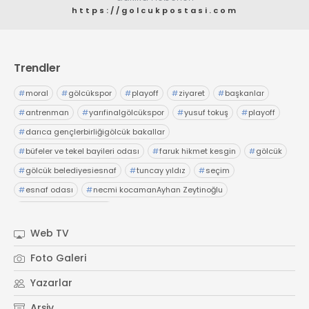
https://golcukpostasi.com
Trendler
#
moral
#
gölcükspor
#
playoff
#
ziyaret
#
başkanlar
#
antrenman
#
yarıfinalgölcükspor
#
yusuf tokuş
#
playoff
#
darıca gençlerbirliğigölcük bakallar
#
büfeler ve tekel bayileri odası
#
faruk hikmet kesgin
#
gölcük
#
gölcük belediyesiesnaf
#
tuncay yıldız
#
seçim
#
esnaf odası
#
necmi kocamanAyhan Zeytinoğlu
#
Kocaeli Sanayi Odası
Web TV
Foto Galeri
Yazarlar
Arşiv