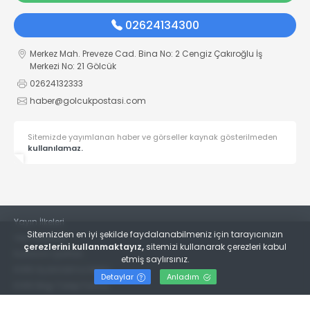
02624134300
Merkez Mah. Preveze Cad. Bina No: 2 Cengiz Çakıroğlu İş
Merkezi No: 21 Gölcük
02624132333
haber@golcukpostasi.com
Sitemizde yayımlanan haber ve görseller kaynak gösterilmeden
kullanılamaz.
Yayın İlkeleri
Sitemizden en iyi şekilde faydalanabilmeniz için tarayıcınızın
Veri Politikası
çerezlerini kullanmaktayız,
sitemizi kullanarak çerezleri kabul
Kullanım Şartları
etmiş saylırsınız.
KVKK Aydınlatma Metni
Detaylar
Anladım
KVKK Bilgi Talep Formu