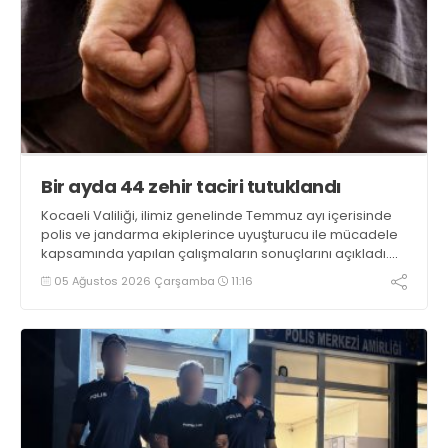
Bir ayda 44 zehir taciri tutuklandı
Kocaeli Valiliği, ilimiz genelinde Temmuz ayı içerisinde
polis ve jandarma ekiplerince uyuşturucu ile mücadele
kapsamında yapılan çalışmaların sonuçlarını açıkladı.
Çalışmalar sonucunda uyuşturucu ve uyarıcı madde
05 Ağustos 2026 Çarşamba
11:16
kullanan, ticaretini ve sevkiyatını yapan 44 şahıs
tutuklandı