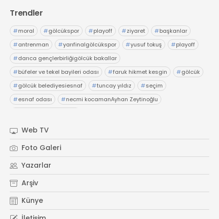
Trendler
#
moral
#
gölcükspor
#
playoff
#
ziyaret
#
başkanlar
#
antrenman
#
yarıfinalgölcükspor
#
yusuf tokuş
#
playoff
#
darıca gençlerbirliğigölcük bakallar
#
büfeler ve tekel bayileri odası
#
faruk hikmet kesgin
#
gölcük
#
gölcük belediyesiesnaf
#
tuncay yıldız
#
seçim
#
esnaf odası
#
necmi kocamanAyhan Zeytinoğlu
#
Kocaeli Sanayi Odası
Web TV
Foto Galeri
Yazarlar
Arşiv
Künye
İletişim