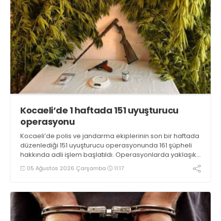
Kocaeli’de 1 haftada 151 uyuşturucu
operasyonu
Kocaeli’de polis ve jandarma ekiplerinin son bir haftada
düzenlediği 151 uyuşturucu operasyonunda 161 şüpheli
hakkında adli işlem başlatıldı. Operasyonlarda yaklaşık
2 kilogram uyuşturucu madde ile 121 kök kenevir bitkisi
05 Ağustos 2026 Çarşamba
11:17
ele geçirilirken, 9 şüpheli tutuklandı