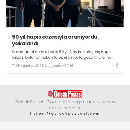
50 yıl hapis cezasıyla aranıyordu,
yakalandı
Karamürsel’de hakkında 50 yıl 2 ay kesinleşmiş hapis
cezası bulunan hükümlü operasyonla gözaltına alındı
05 Ağustos 2026 Çarşamba
11:16
Gölcük Postası Gazetesi ile doğru, tarafsız ve son
dakika heberleri
https://golcukpostasi.com