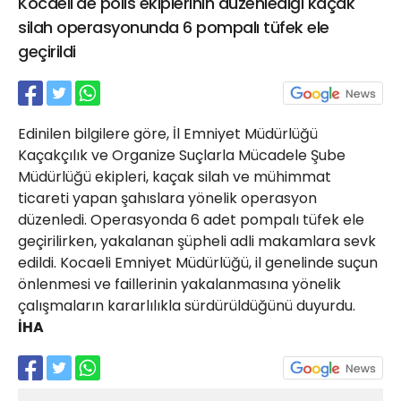
Kocaeli'de polis ekiplerinin düzenlediği kaçak
21 Gölcük
silah operasyonunda 6 pompalı tüfek ele
02624132333
geçirildi
haber@golcukpostasi.com
Edinilen bilgilere göre, İl Emniyet Müdürlüğü
Kaçakçılık ve Organize Suçlarla Mücadele Şube
Müdürlüğü ekipleri, kaçak silah ve mühimmat
ticareti yapan şahıslara yönelik operasyon
düzenledi. Operasyonda 6 adet pompalı tüfek ele
geçirilirken, yakalanan şüpheli adli makamlara sevk
edildi. Kocaeli Emniyet Müdürlüğü, il genelinde suçun
önlenmesi ve faillerinin yakalanmasına yönelik
çalışmaların kararlılıkla sürdürüldüğünü duyurdu.
İHA