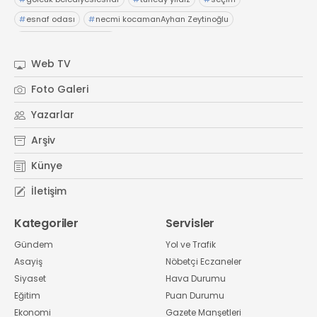
#
esnaf odası
#
necmi kocamanAyhan Zeytinoğlu
#
Kocaeli Sanayi Odası
Web TV
Foto Galeri
Yazarlar
Arşiv
Künye
İletişim
Kategoriler
Servisler
Gündem
Yol ve Trafik
Asayiş
Nöbetçi Eczaneler
Siyaset
Hava Durumu
Eğitim
Puan Durumu
Ekonomi
Gazete Manşetleri