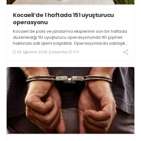
Kocaeli’de 1 haftada 151 uyuşturucu
operasyonu
Kocaeli’de polis ve jandarma ekiplerinin son bir haftada
düzenlediği 151 uyuşturucu operasyonunda 161 şüpheli
hakkında adli işlem başlatıldı. Operasyonlarda yaklaşık
2 kilogram uyuşturucu madde ile 121 kök kenevir bitkisi
05 Ağustos 2026 Çarşamba
11:17
ele geçirilirken, 9 şüpheli tutuklandı