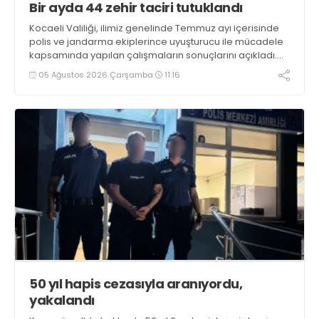
Bir ayda 44 zehir taciri tutuklandı
Kocaeli Valiliği, ilimiz genelinde Temmuz ayı içerisinde
polis ve jandarma ekiplerince uyuşturucu ile mücadele
kapsamında yapılan çalışmaların sonuçlarını açıkladı.
Çalışmalar sonucunda uyuşturucu ve uyarıcı madde
05 Ağustos 2026 Çarşamba
11:16
kullanan, ticaretini ve sevkiyatını yapan 44 şahıs
tutuklandı
50 yıl hapis cezasıyla aranıyordu,
yakalandı