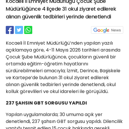
Kocaeli İl Emniyet Müdürlüğü Çocuk Şube
21 Gölcük
Müdürlüğünce 4 ilçede 31 okul ziyaret edilerek
02624132333
alınan güvenlik tedbirleri yerinde denetlendi
haber@golcukpostasi.com
Kocaeli İl Emniyet Müdürlüğü’nden yapılan yazılı
açıklamaya göre, 4-11 Mayıs 2026 tarihleri arasında
Çocuk Şube Müdürlüğünce, çocukların güvenli bir
ortamda eğitim-öğretim hayatlarını
sürdürebilmeleri amacıyla; İzmit, Derince, Başiskele
ve Kartepe’de bulunan 31 okul ziyaret edilerek
alınan güvenlik tedbirleri yerinde denetlendi, okul
kolluk görevlileri ve okul idareleri ile görüşüldü.
237 ŞAHSIN GBT SORGUSU YAPILDI
Yapılan uygulamalarda; 30 umuma açık yer
denetlendi, 237 şahsın GBT sorgusu yapıldı. Dilencilik
yaptığı tespit edilen 15 çocuk hakkında gerekli