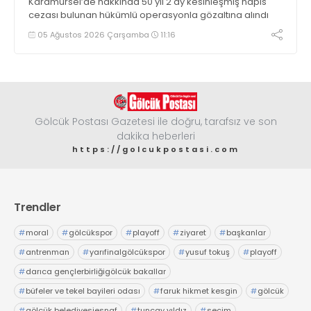
Karamürsel’de hakkında 50 yıl 2 ay kesinleşmiş hapis
cezası bulunan hükümlü operasyonla gözaltına alındı
05 Ağustos 2026 Çarşamba
11:16
Gölcük Postası Gazetesi ile doğru, tarafsız ve son
dakika heberleri
https://golcukpostasi.com
Trendler
#
moral
#
gölcükspor
#
playoff
#
ziyaret
#
başkanlar
#
antrenman
#
yarıfinalgölcükspor
#
yusuf tokuş
#
playoff
#
darıca gençlerbirliğigölcük bakallar
#
büfeler ve tekel bayileri odası
#
faruk hikmet kesgin
#
gölcük
#
gölcük belediyesiesnaf
#
tuncay yıldız
#
seçim