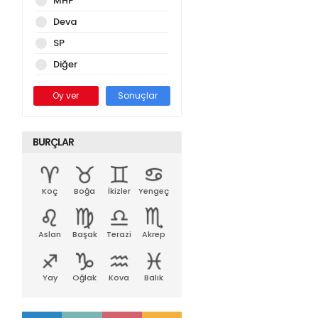
MHP
Deva
SP
Diğer
Oy ver
Sonuçlar
BURÇLAR
Koç
Boğa
İkizler
Yengeç
Aslan
Başak
Terazi
Akrep
Yay
Oğlak
Kova
Balık