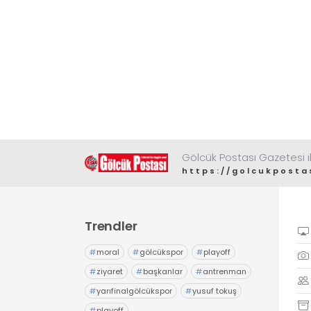
Gölcük Postası Gazetesi il
https://golcukposta
Trendler
#
moral
#
gölcükspor
#
playoff
#
ziyaret
#
başkanlar
#
antrenman
#
yarıfinalgölcükspor
#
yusuf tokuş
#
playoff