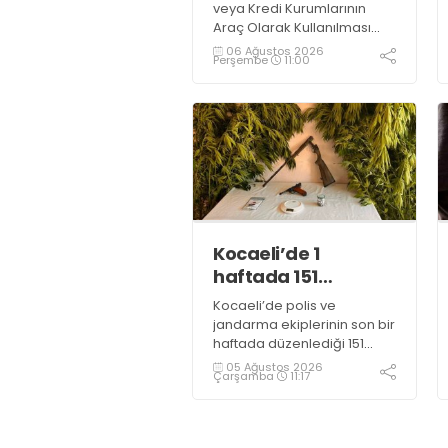
veya Kredi Kurumlarının
Araç Olarak Kullanılması
Suretiyle Dolandırıcılık”
06 Ağustos 2026
Perşembe
11:00
suçundan 11 yıl 3 ay
kesinleşmiş hapis cezası
bulunan şahıs yakalandı
Kocaeli’de 1
haftada 151
uyuşturucu
Kocaeli’de polis ve
operasyonu
jandarma ekiplerinin son bir
haftada düzenlediği 151
uyuşturucu operasyonunda
05 Ağustos 2026
Çarşamba
11:17
161 şüpheli hakkında adli
işlem başlatıldı.
Operasyonlarda yaklaşık 2
kilogram uyuşturucu