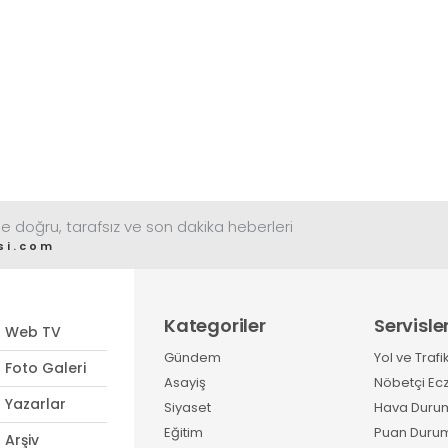
e doğru, tarafsız ve son dakika heberleri
si.com
Kategoriler
Servisle
Web TV
Gündem
Yol ve Trafi
Foto Galeri
Asayiş
Nöbetçi Ec
Yazarlar
Siyaset
Hava Duru
Eğitim
Puan Duru
Arşiv