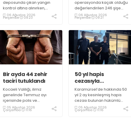
deposunda çıkan yangın
operasyonda kaçak olduğu
kontrol altına alınırken,
değerlendirilen 246 şişe
duman sebebiyle TEM ve
parfüm ele geçirildi
06 Ağustos 2026
06 Ağustos 2026
Perşembe
09:23
Perşembe
09:21
D100 Karayolu’nda göz gözü
görmedi
Bir ayda 44 zehir
50 yıl hapis
taciri tutuklandı
cezasıyla
aranıyordu,
Kocaeli Valiliği, ilimiz
Karamürsel’de hakkında 50
yakalandı
genelinde Temmuz ayı
yıl 2 ay kesinleşmiş hapis
içerisinde polis ve
cezası bulunan hükümlü
jandarma ekiplerince
operasyonla gözaltına
05 Ağustos 2026
05 Ağustos 2026
Çarşamba
11:16
Çarşamba
11:16
uyuşturucu ile mücadele
alındı
kapsamında yapılan
çalışmaların sonuçlarını
açıkladı. Çalışmalar