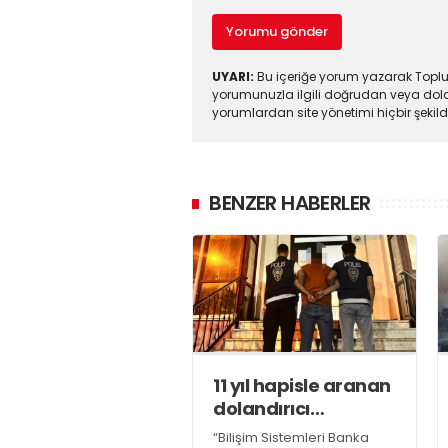
Yorumu gönder
UYARI:
Bu içeriğe yorum yazarak Toplul
yorumunuzla ilgili doğrudan veya dola
yorumlardan site yönetimi hiçbir şeki
BENZER HABERLER
11 yıl hapisle aranan
dolandırıcı
yakalandı
“Bilişim Sistemleri Banka