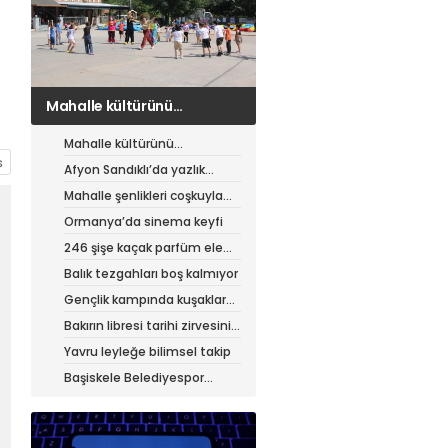
Afyon Sandıklı’da yazlık
patates hasadı
Mahalle kültürünü
canlandıran şenlik
Afyon Sandıklı’da yazlık
patates hasadı
Mahalle şenlikleri coşkuyla
sürüyor
Ormanya’da sinema keyfi
246 şişe kaçak parfüm ele
geçirildi
Balık tezgahları boş kalmıyor
Gençlik kampında kuşaklar
buluştu
Bakırın libresi tarihi zirvesini
test ediyor
Yavru leyleğe bilimsel takip
Başiskele Belediyespor
Gelişim Ligi’ne hazır