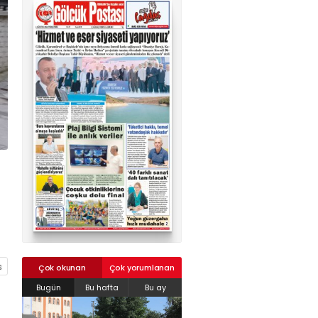
02624132333
haber@golcukpostasi.com
Çok okunan
Çok yorumlanan
Bugün
Bu hafta
Bu ay