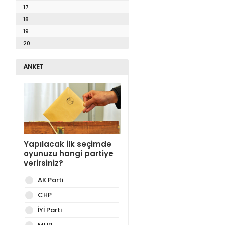
17.
18.
19.
20.
ANKET
Yapılacak ilk seçimde
oyunuzu hangi partiye
verirsiniz?
AK Parti
CHP
İYİ Parti