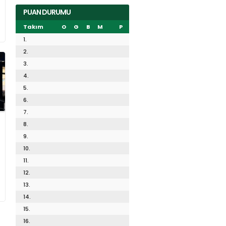
PUAN DURUMU
Takım
O
G
B
M
P
1.
2.
3.
4.
5.
6.
7.
8.
9.
10.
11.
12.
13.
14.
15.
16.