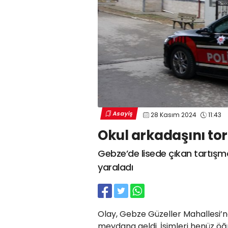
Asayiş
28 Kasım 2024
11:43
Okul arkadaşını tor
Gebze’de lisede çıkan tartışma
yaraladı
Olay, Gebze Güzeller Mahallesi’
meydana geldi. İsimleri henüz öğ