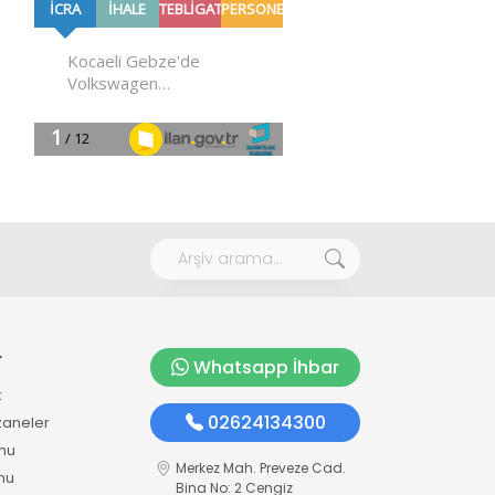
r
Whatsapp İhbar
k
02624134300
zaneler
mu
Merkez Mah. Preveze Cad.
mu
Bina No: 2 Cengiz