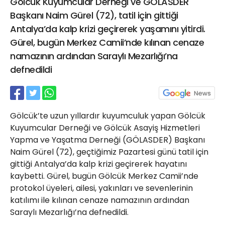
Gölcük Kuyumcular Derneği ve GÖLASDER
21 Gölcük
Başkanı Naim Gürel (72), tatil için gittiği
02624132333
Antalya’da kalp krizi geçirerek yaşamını yitirdi.
haber@golcukpostasi.com
Gürel, bugün Merkez Camii’nde kılınan cenaze
namazının ardından Saraylı Mezarlığı’na
defnedildi
Gölcük’te uzun yıllardır kuyumculuk yapan Gölcük
Kuyumcular Derneği ve Gölcük Asayiş Hizmetleri
Yapma ve Yaşatma Derneği (GÖLASDER) Başkanı
Naim Gürel (72), geçtiğimiz Pazartesi günü tatil için
gittiği Antalya’da kalp krizi geçirerek hayatını
kaybetti. Gürel, bugün Gölcük Merkez Camii’nde
protokol üyeleri, ailesi, yakınları ve sevenlerinin
katılımı ile kılınan cenaze namazının ardından
Saraylı Mezarlığı’na defnedildi.