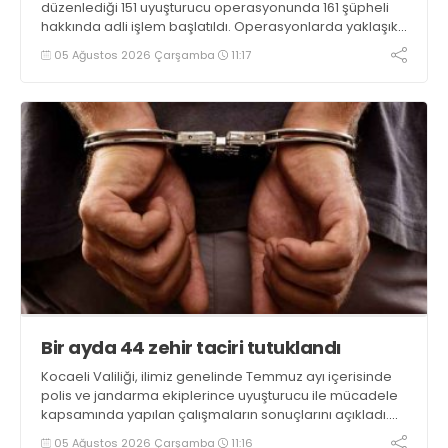
düzenlediği 151 uyuşturucu operasyonunda 161 şüpheli
hakkında adli işlem başlatıldı. Operasyonlarda yaklaşık
2 kilogram uyuşturucu madde ile 121 kök kenevir bitkisi
05 Ağustos 2026 Çarşamba
11:17
ele geçirilirken, 9 şüpheli tutuklandı
Bir ayda 44 zehir taciri tutuklandı
Kocaeli Valiliği, ilimiz genelinde Temmuz ayı içerisinde
polis ve jandarma ekiplerince uyuşturucu ile mücadele
kapsamında yapılan çalışmaların sonuçlarını açıkladı.
Çalışmalar sonucunda uyuşturucu ve uyarıcı madde
05 Ağustos 2026 Çarşamba
11:16