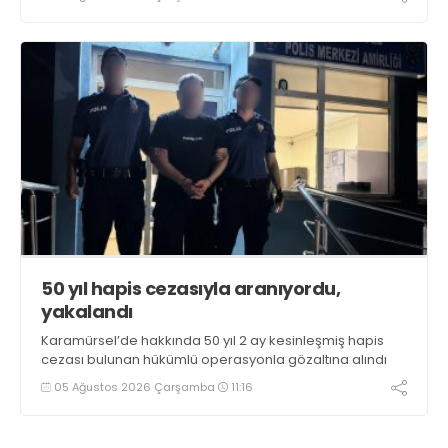
kullanan, ticaretini ve sevkiyatını yapan 44 şahıs
tutuklandı
50 yıl hapis cezasıyla aranıyordu,
yakalandı
Karamürsel’de hakkında 50 yıl 2 ay kesinleşmiş hapis
cezası bulunan hükümlü operasyonla gözaltına alındı
05 Ağustos 2026 Çarşamba
11:16