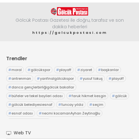
Gölcük Postası Gazetesi ile doğru, tarafsız ve son
dakika heberleri
https://golcukpostasi.com
Trendler
#
moral
#
gölcükspor
#
playoff
#
ziyaret
#
başkanlar
#
antrenman
#
yarıfinalgölcükspor
#
yusuf tokuş
#
playoff
#
darıca gençlerbirliğigölcük bakallar
#
büfeler ve tekel bayileri odası
#
faruk hikmet kesgin
#
gölcük
#
gölcük belediyesiesnaf
#
tuncay yıldız
#
seçim
#
esnaf odası
#
necmi kocamanAyhan Zeytinoğlu
#
Kocaeli Sanayi Odası
Web TV