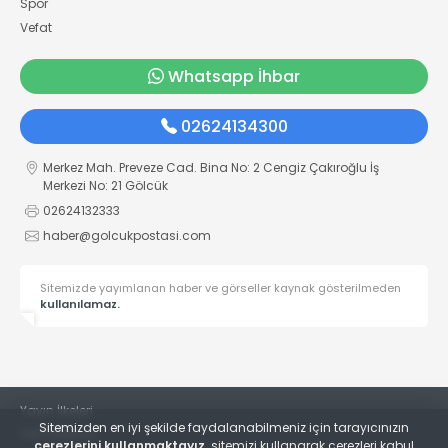
Spor
Vefat
Whatsapp İhbar
02624134300
Merkez Mah. Preveze Cad. Bina No: 2 Cengiz Çakıroğlu İş
Merkezi No: 21 Gölcük
02624132333
haber@golcukpostasi.com
Sitemizde yayımlanan haber ve görseller kaynak gösterilmeden
kullanılamaz.
Yayın İlkeleri
Sitemizden en iyi şekilde faydalanabilmeniz için tarayıcınızın
Veri Politikası
çerezlerini kullanmaktayız,
sitemizi kullanarak çerezleri kabul