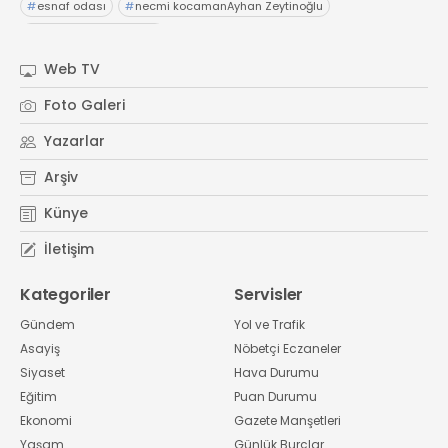
#
esnaf odası
#
necmi kocamanAyhan Zeytinoğlu
#
Kocaeli Sanayi Odası
Web TV
Foto Galeri
Yazarlar
Arşiv
Künye
İletişim
Kategoriler
Servisler
Gündem
Yol ve Trafik
Asayiş
Nöbetçi Eczaneler
Siyaset
Hava Durumu
Eğitim
Puan Durumu
Ekonomi
Gazete Manşetleri
Yaşam
Günlük Burçlar