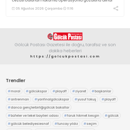
cezası bulunan hükümlü operasyonla gözaltına alındı
05 Ağustos 2026 Çarşamba
11:16
Gölcük Postası Gazetesi ile doğru, tarafsız ve son
dakika heberleri
https://golcukpostasi.com
Trendler
#
moral
#
gölcükspor
#
playoff
#
ziyaret
#
başkanlar
#
antrenman
#
yarıfinalgölcükspor
#
yusuf tokuş
#
playoff
#
darıca gençlerbirliğigölcük bakallar
#
büfeler ve tekel bayileri odası
#
faruk hikmet kesgin
#
gölcük
#
gölcük belediyesiesnaf
#
tuncay yıldız
#
seçim