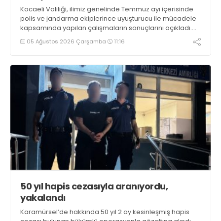
Kocaeli Valiliği, ilimiz genelinde Temmuz ayı içerisinde
polis ve jandarma ekiplerince uyuşturucu ile mücadele
kapsamında yapılan çalışmaların sonuçlarını açıkladı.
Çalışmalar sonucunda uyuşturucu ve uyarıcı madde
05 Ağustos 2026 Çarşamba
11:16
kullanan, ticaretini ve sevkiyatını yapan 44 şahıs
tutuklandı
50 yıl hapis cezasıyla aranıyordu,
yakalandı
Karamürsel’de hakkında 50 yıl 2 ay kesinleşmiş hapis