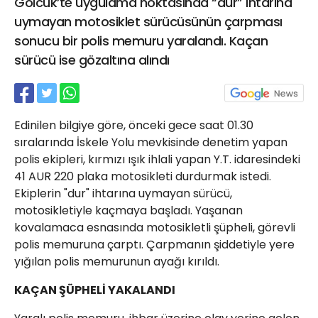
Gölcük’te uygulama noktasında “dur” ihtarına
21 Gölcük
uymayan motosiklet sürücüsünün çarpması
02624132333
sonucu bir polis memuru yaralandı. Kaçan
haber@golcukpostasi.com
sürücü ise gözaltına alındı
Edinilen bilgiye göre, önceki gece saat 01.30
sıralarında İskele Yolu mevkisinde denetim yapan
polis ekipleri, kırmızı ışık ihlali yapan Y.T. idaresindeki
41 AUR 220 plaka motosikleti durdurmak istedi.
Ekiplerin "dur" ihtarına uymayan sürücü,
motosikletiyle kaçmaya başladı. Yaşanan
kovalamaca esnasında motosikletli şüpheli, görevli
polis memuruna çarptı. Çarpmanın şiddetiyle yere
yığılan polis memurunun ayağı kırıldı.
KAÇAN ŞÜPHELİ YAKALANDI