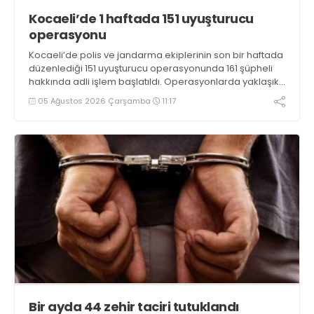
Kocaeli’de 1 haftada 151 uyuşturucu
operasyonu
Kocaeli’de polis ve jandarma ekiplerinin son bir haftada
düzenlediği 151 uyuşturucu operasyonunda 161 şüpheli
hakkında adli işlem başlatıldı. Operasyonlarda yaklaşık
2 kilogram uyuşturucu madde ile 121 kök kenevir bitkisi
05 Ağustos 2026 Çarşamba
11:17
ele geçirilirken, 9 şüpheli tutuklandı
Bir ayda 44 zehir taciri tutuklandı