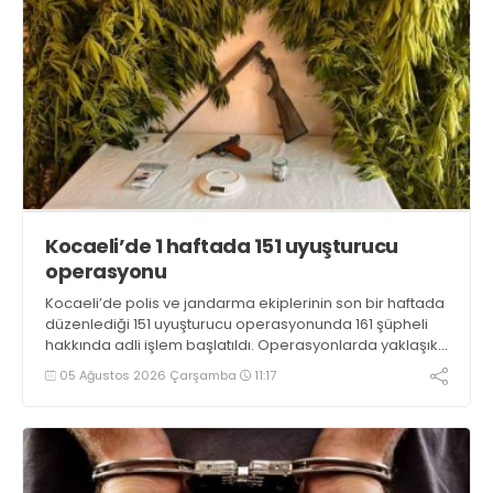
Kocaeli’de 1 haftada 151 uyuşturucu
operasyonu
Kocaeli’de polis ve jandarma ekiplerinin son bir haftada
düzenlediği 151 uyuşturucu operasyonunda 161 şüpheli
hakkında adli işlem başlatıldı. Operasyonlarda yaklaşık
2 kilogram uyuşturucu madde ile 121 kök kenevir bitkisi
05 Ağustos 2026 Çarşamba
11:17
ele geçirilirken, 9 şüpheli tutuklandı