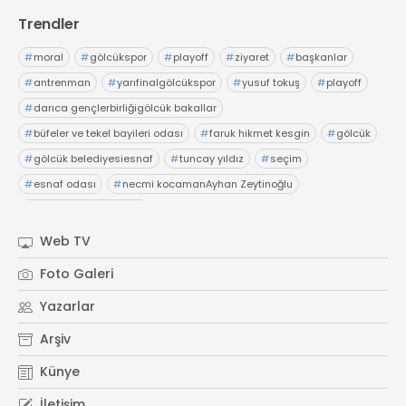
Trendler
#
moral
#
gölcükspor
#
playoff
#
ziyaret
#
başkanlar
#
antrenman
#
yarıfinalgölcükspor
#
yusuf tokuş
#
playoff
#
darıca gençlerbirliğigölcük bakallar
#
büfeler ve tekel bayileri odası
#
faruk hikmet kesgin
#
gölcük
#
gölcük belediyesiesnaf
#
tuncay yıldız
#
seçim
#
esnaf odası
#
necmi kocamanAyhan Zeytinoğlu
#
Kocaeli Sanayi Odası
Web TV
Foto Galeri
Yazarlar
Arşiv
Künye
İletişim