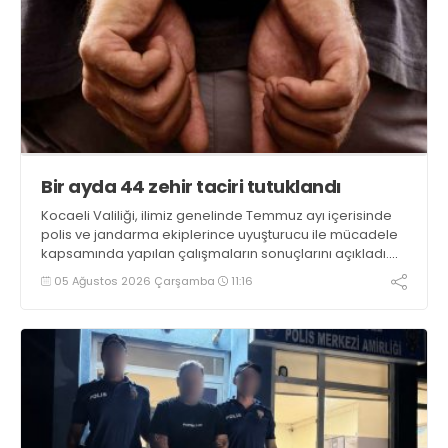
Bir ayda 44 zehir taciri tutuklandı
Kocaeli Valiliği, ilimiz genelinde Temmuz ayı içerisinde
polis ve jandarma ekiplerince uyuşturucu ile mücadele
kapsamında yapılan çalışmaların sonuçlarını açıkladı.
Çalışmalar sonucunda uyuşturucu ve uyarıcı madde
05 Ağustos 2026 Çarşamba
11:16
kullanan, ticaretini ve sevkiyatını yapan 44 şahıs
tutuklandı