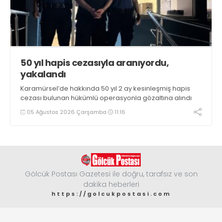
50 yıl hapis cezasıyla aranıyordu,
yakalandı
Karamürsel’de hakkında 50 yıl 2 ay kesinleşmiş hapis
cezası bulunan hükümlü operasyonla gözaltına alındı
05 Ağustos 2026 Çarşamba
11:16
Gölcük Postası Gazetesi ile doğru, tarafsız ve son
dakika heberleri
https://golcukpostasi.com