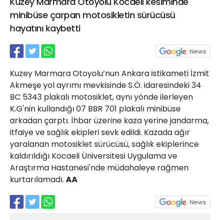
Kuzey Marmara Otoyolu Kocaeli kesiminde
21 Gölcük
minibüse çarpan motosikletin sürücüsü
02624132333
hayatını kaybetti
haber@golcukpostasi.com
Kuzey Marmara Otoyolu’nun Ankara istikameti İzmit
Akmeşe yol ayrımı mevkisinde S.Ö. idaresindeki 34
BC 5343 plakalı motosiklet, aynı yönde ilerleyen
K.G'nin kullandığı 07 BBR 701 plakalı minibüse
arkadan çarptı. İhbar üzerine kaza yerine jandarma,
itfaiye ve sağlık ekipleri sevk edildi. Kazada ağır
yaralanan motosiklet sürücüsü, sağlık ekiplerince
kaldırıldığı Kocaeli Üniversitesi Uygulama ve
Araştırma Hastanesi'nde müdahaleye rağmen
kurtarılamadı.
AA