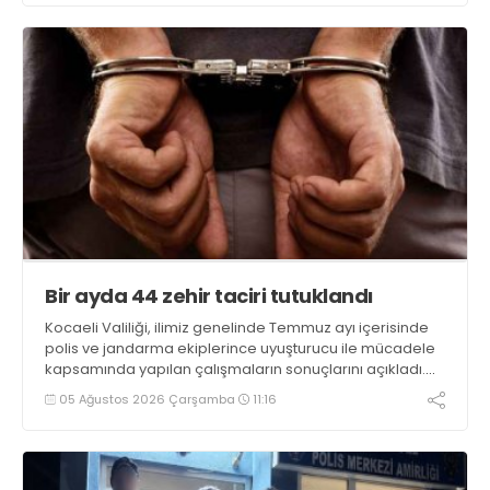
Bir ayda 44 zehir taciri tutuklandı
Kocaeli Valiliği, ilimiz genelinde Temmuz ayı içerisinde
polis ve jandarma ekiplerince uyuşturucu ile mücadele
kapsamında yapılan çalışmaların sonuçlarını açıkladı.
Çalışmalar sonucunda uyuşturucu ve uyarıcı madde
05 Ağustos 2026 Çarşamba
11:16
kullanan, ticaretini ve sevkiyatını yapan 44 şahıs
tutuklandı