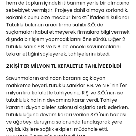
hem de toplum içindeki itibarımın yerle bir olmasına
sebebiyet vermiştir. Projeye dahil olmaya zorlandık.
Bakanlık bunu bize mecbur bıraktı" ifadesini kullandı.
Tutuklu bulunan aracı firma sahibi S.Ö. de
suçlamaları kabul etmeyerek firmalara bilgi vermek
dışında bir işlem yapmadıklarını öne sürdü. Diğer 2
tutuklu sanık E.B. ve N.B. de önceki savunmalarını
tekrar ettiğini söyleyerek, tahliyelerini istedi.
2 KİŞİ 1'ER MİLYON TL KEFALETLE TAHLİYE EDİLDİ
Savunmaların ardından kararını açıklayan
mahkeme heyeti, tutuklu sanıklar E.B. ve N.B.'nin 1'er
milyon lira kefaletle tahliyesine, R.Ş. ve S.Ö.'nün ise
tutukluluk halinin devamına karar verdi. Tahliye
kararını duyan aileler salonu alkışlarla terk ederken,
tutukluluğuna devam kararı verilen S.Ö.'nün babası
ve ağabeyi duruşma salonunda fenalaşarak yere
yığıldı. Kişilere sağlık ekipleri müdahale etti.