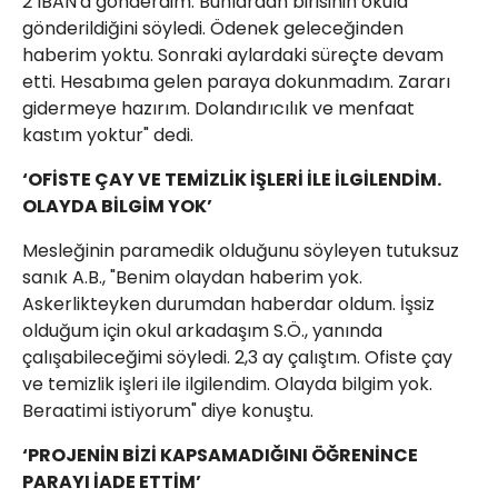
2 IBAN'a gönderdim. Bunlardan birisinin okula
gönderildiğini söyledi. Ödenek geleceğinden
haberim yoktu. Sonraki aylardaki süreçte devam
etti. Hesabıma gelen paraya dokunmadım. Zararı
gidermeye hazırım. Dolandırıcılık ve menfaat
kastım yoktur" dedi.
‘OFİSTE ÇAY VE TEMİZLİK İŞLERİ İLE İLGİLENDİM.
OLAYDA BİLGİM YOK’
Mesleğinin paramedik olduğunu söyleyen tutuksuz
sanık A.B., "Benim olaydan haberim yok.
Askerlikteyken durumdan haberdar oldum. İşsiz
olduğum için okul arkadaşım S.Ö., yanında
çalışabileceğimi söyledi. 2,3 ay çalıştım. Ofiste çay
ve temizlik işleri ile ilgilendim. Olayda bilgim yok.
Beraatimi istiyorum" diye konuştu.
‘PROJENİN BİZİ KAPSAMADIĞINI ÖĞRENİNCE
PARAYI İADE ETTİM’