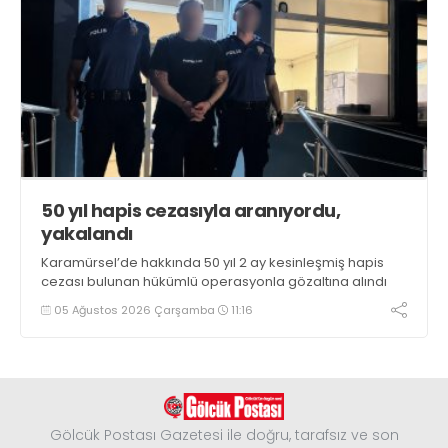
50 yıl hapis cezasıyla aranıyordu,
yakalandı
Karamürsel’de hakkında 50 yıl 2 ay kesinleşmiş hapis
cezası bulunan hükümlü operasyonla gözaltına alındı
05 Ağustos 2026 Çarşamba
11:16
Gölcük Postası Gazetesi ile doğru, tarafsız ve son