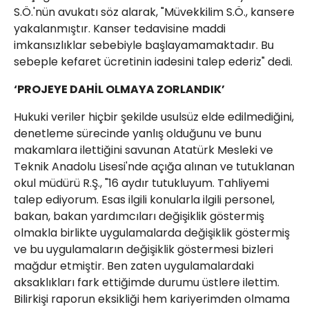
S.Ö.'nün avukatı söz alarak, "Müvekkilim S.Ö., kansere
yakalanmıştır. Kanser tedavisine maddi
imkansızlıklar sebebiyle başlayamamaktadır. Bu
sebeple kefaret ücretinin iadesini talep ederiz" dedi.
‘PROJEYE DAHİL OLMAYA ZORLANDIK’
Hukuki veriler hiçbir şekilde usulsüz elde edilmediğini,
denetleme sürecinde yanlış olduğunu ve bunu
makamlara ilettiğini savunan Atatürk Mesleki ve
Teknik Anadolu Lisesi'nde açığa alınan ve tutuklanan
okul müdürü R.Ş., "16 aydır tutukluyum. Tahliyemi
talep ediyorum. Esas ilgili konularla ilgili personel,
bakan, bakan yardımcıları değişiklik göstermiş
olmakla birlikte uygulamalarda değişiklik göstermiş
ve bu uygulamaların değişiklik göstermesi bizleri
mağdur etmiştir. Ben zaten uygulamalardaki
aksaklıkları fark ettiğimde durumu üstlere ilettim.
Bilirkişi raporun eksikliği hem kariyerimden olmama