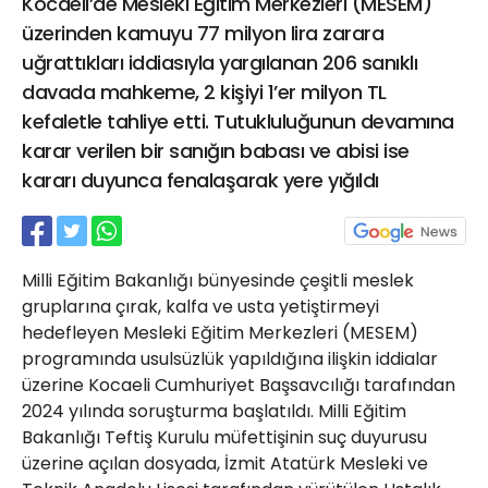
Kocaeli’de Mesleki Eğitim Merkezleri (MESEM)
21 Gölcük
üzerinden kamuyu 77 milyon lira zarara
02624132333
uğrattıkları iddiasıyla yargılanan 206 sanıklı
haber@golcukpostasi.com
davada mahkeme, 2 kişiyi 1’er milyon TL
kefaletle tahliye etti. Tutukluluğunun devamına
karar verilen bir sanığın babası ve abisi ise
kararı duyunca fenalaşarak yere yığıldı
Milli Eğitim Bakanlığı bünyesinde çeşitli meslek
gruplarına çırak, kalfa ve usta yetiştirmeyi
hedefleyen Mesleki Eğitim Merkezleri (MESEM)
programında usulsüzlük yapıldığına ilişkin iddialar
üzerine Kocaeli Cumhuriyet Başsavcılığı tarafından
2024 yılında soruşturma başlatıldı. Milli Eğitim
Bakanlığı Teftiş Kurulu müfettişinin suç duyurusu
üzerine açılan dosyada, İzmit Atatürk Mesleki ve