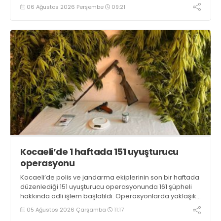
06 Ağustos 2026 Perşembe
09:21
Kocaeli’de 1 haftada 151 uyuşturucu
operasyonu
Kocaeli’de polis ve jandarma ekiplerinin son bir haftada
düzenlediği 151 uyuşturucu operasyonunda 161 şüpheli
hakkında adli işlem başlatıldı. Operasyonlarda yaklaşık
2 kilogram uyuşturucu madde ile 121 kök kenevir bitkisi
05 Ağustos 2026 Çarşamba
11:17
ele geçirilirken, 9 şüpheli tutuklandı