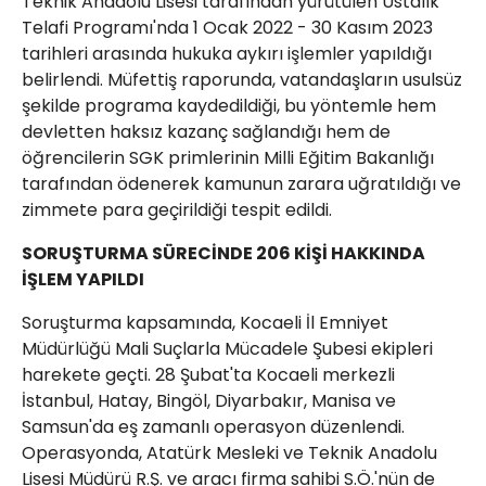
Teknik Anadolu Lisesi tarafından yürütülen Ustalık
Telafi Programı'nda 1 Ocak 2022 - 30 Kasım 2023
tarihleri arasında hukuka aykırı işlemler yapıldığı
belirlendi. Müfettiş raporunda, vatandaşların usulsüz
şekilde programa kaydedildiği, bu yöntemle hem
devletten haksız kazanç sağlandığı hem de
öğrencilerin SGK primlerinin Milli Eğitim Bakanlığı
tarafından ödenerek kamunun zarara uğratıldığı ve
zimmete para geçirildiği tespit edildi.
SORUŞTURMA SÜRECİNDE 206 KİŞİ HAKKINDA
İŞLEM YAPILDI
Soruşturma kapsamında, Kocaeli İl Emniyet
Müdürlüğü Mali Suçlarla Mücadele Şubesi ekipleri
harekete geçti. 28 Şubat'ta Kocaeli merkezli
İstanbul, Hatay, Bingöl, Diyarbakır, Manisa ve
Samsun'da eş zamanlı operasyon düzenlendi.
Operasyonda, Atatürk Mesleki ve Teknik Anadolu
Lisesi Müdürü R.Ş. ve aracı firma sahibi S.Ö.'nün de