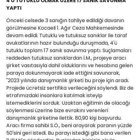
4'Ü TUTUKLU OLMAK ÜZERE 17 SANIK SAVUNMA
YAPTI
Önceki celsede 3 sanığın tahliye edildiği davanın
görülmesine Kocaeli 1. Ağır Ceza Mahkemesinde
devam edildi. Tutuklu ve tutuksuz sanıklar ile taraf
avukatlarının hazır bulunduğu duruşmada, 4'ü
tutuklu toplam 17 sanık savunma yaptı. Suçlamaları
reddeden tutuksuz sanıklardan İ.M., projeye aracı
şirket vasıtasıyla dahil olduklarını ve hesabına gelen
paraya dokunmayarak iade ettiğini savunarak,
"2023 yılında danışmanlık şirketi bu proje için aradı.
Projede ücretsiz sertifika verileceğini söylendi. Biz de
etrafımızdaki insanlara katılmak isteyip
istemediklerini sorduk. Uzaktan eğitimin de olacağı
söylenmesi üzerine bize evrakını verenleri
danışmanlık şirketine ilettik. 80,90 kişi başvurdu.
Aracı firma sahibi S.Ö., beni arayarak paranın yüzde
50'sini geri istedi. Bu parayı istediği gibi bana verilen