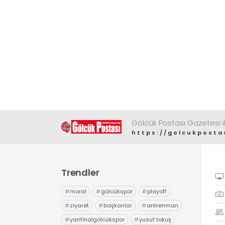
Gölcük Postası Gazetesi il
https://golcukposta
Trendler
#
moral
#
gölcükspor
#
playoff
#
ziyaret
#
başkanlar
#
antrenman
#
yarıfinalgölcükspor
#
yusuf tokuş