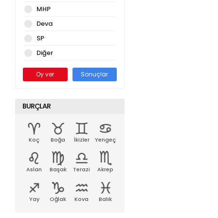
MHP
Deva
SP
Diğer
Oy ver
Sonuçlar
BURÇLAR
Koç
Boğa
İkizler
Yengeç
Aslan
Başak
Terazi
Akrep
Yay
Oğlak
Kova
Balık