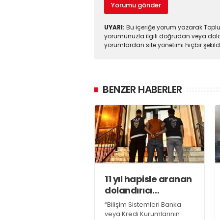
Yorumu gönder
UYARI:
Bu içeriğe yorum yazarak Toplul
yorumunuzla ilgili doğrudan veya dola
yorumlardan site yönetimi hiçbir şeki
BENZER HABERLER
11 yıl hapisle aranan
dolandırıcı
yakalandı
“Bilişim Sistemleri Banka
veya Kredi Kurumlarının