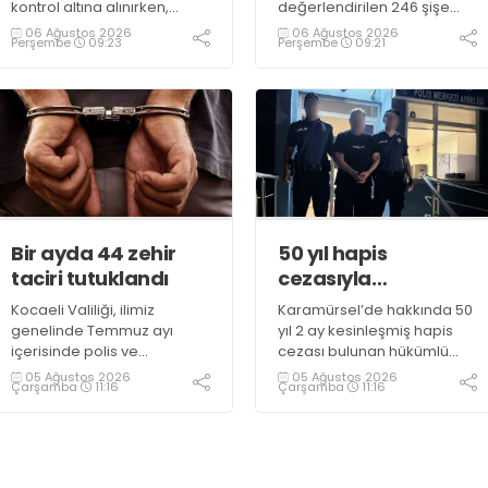
kontrol altına alınırken,
değerlendirilen 246 şişe
duman sebebiyle TEM ve
parfüm ele geçirildi
06 Ağustos 2026
06 Ağustos 2026
Perşembe
09:23
Perşembe
09:21
D100 Karayolu’nda göz gözü
görmedi
Bir ayda 44 zehir
50 yıl hapis
taciri tutuklandı
cezasıyla
aranıyordu,
Kocaeli Valiliği, ilimiz
Karamürsel’de hakkında 50
yakalandı
genelinde Temmuz ayı
yıl 2 ay kesinleşmiş hapis
içerisinde polis ve
cezası bulunan hükümlü
jandarma ekiplerince
operasyonla gözaltına
05 Ağustos 2026
05 Ağustos 2026
Çarşamba
11:16
Çarşamba
11:16
uyuşturucu ile mücadele
alındı
kapsamında yapılan
çalışmaların sonuçlarını
açıkladı. Çalışmalar
sonucunda uyuşturucu ve