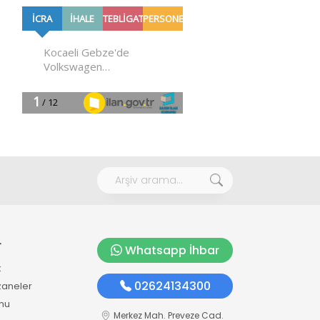
r
Whatsapp İhbar
k
02624134300
zaneler
mu
Merkez Mah. Preveze Cad.