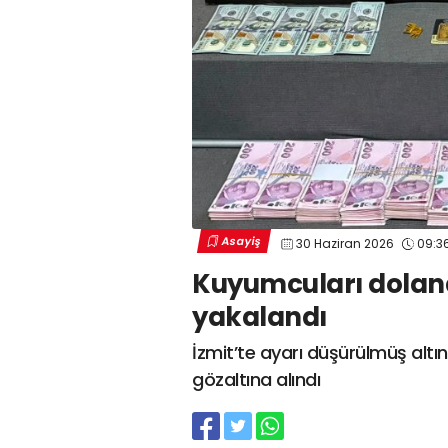
Asayiş
30 Haziran 2026
09:3
Kuyumcuları doland
yakalandı
İzmit’te ayarı düşürülmüş altı
gözaltına alındı