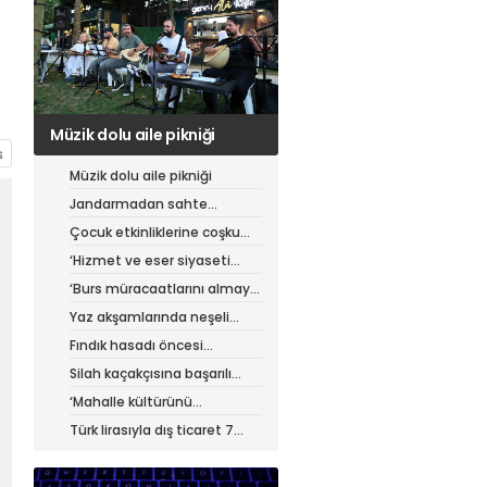
Jandarmadan sahte
çantacılara darbe
Müzik dolu aile pikniği
Jandarmadan sahte
çantacılara darbe
Çocuk etkinliklerine coşku
dolu final
‘Hizmet ve eser siyaseti
yapıyoruz’
‘Burs müracaatlarını almaya
başladık’
Yaz akşamlarında neşeli
etkinlikler
Fındık hasadı öncesi
üreticiye yol desteği
Silah kaçakçısına başarılı
operasyon
‘Mahalle kültürünü
güçlendiriyoruz’
Türk lirasıyla dış ticaret 7
ayda 900 milyar lirayı aştı