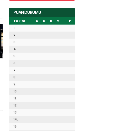
PUAN DURUMU
Takım
O
G
B
M
P
1.
2.
3.
4.
5.
6.
7.
8.
9.
10.
11.
12.
13.
14.
15.