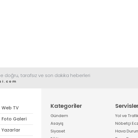
e doğru, tarafsız ve son dakika heberleri
si.com
Kategoriler
Servisle
Web TV
Gündem
Yol ve Trafi
Foto Galeri
Asayiş
Nöbetçi Ec
Yazarlar
Siyaset
Hava Duru