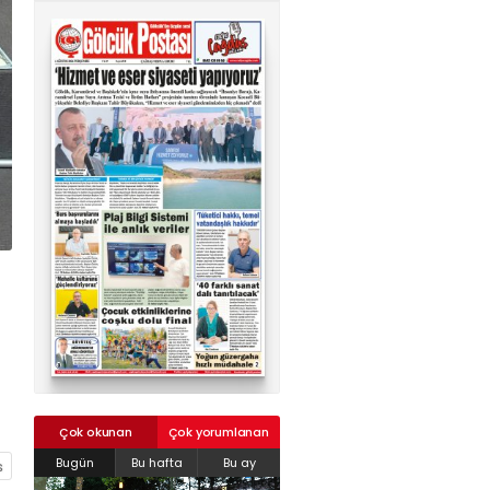
02624132333
haber@golcukpostasi.com
Çok okunan
Çok yorumlanan
Bugün
Bu hafta
Bu ay