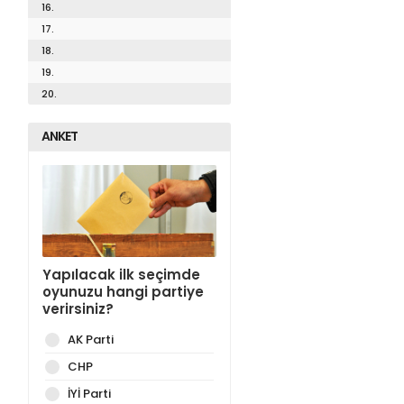
16.
17.
18.
19.
20.
ANKET
Yapılacak ilk seçimde
oyunuzu hangi partiye
verirsiniz?
AK Parti
CHP
İYİ Parti