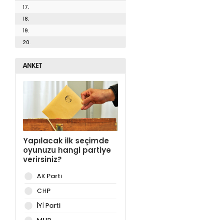
17.
18.
19.
20.
ANKET
Yapılacak ilk seçimde
oyunuzu hangi partiye
verirsiniz?
AK Parti
CHP
İYİ Parti