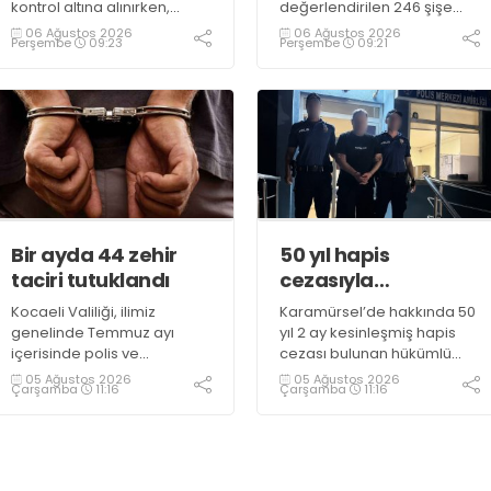
kontrol altına alınırken,
değerlendirilen 246 şişe
duman sebebiyle TEM ve
parfüm ele geçirildi
06 Ağustos 2026
06 Ağustos 2026
Perşembe
09:23
Perşembe
09:21
D100 Karayolu’nda göz gözü
görmedi
Bir ayda 44 zehir
50 yıl hapis
taciri tutuklandı
cezasıyla
aranıyordu,
Kocaeli Valiliği, ilimiz
Karamürsel’de hakkında 50
yakalandı
genelinde Temmuz ayı
yıl 2 ay kesinleşmiş hapis
içerisinde polis ve
cezası bulunan hükümlü
jandarma ekiplerince
operasyonla gözaltına
05 Ağustos 2026
05 Ağustos 2026
Çarşamba
11:16
Çarşamba
11:16
uyuşturucu ile mücadele
alındı
kapsamında yapılan
çalışmaların sonuçlarını
açıkladı. Çalışmalar
sonucunda uyuşturucu ve