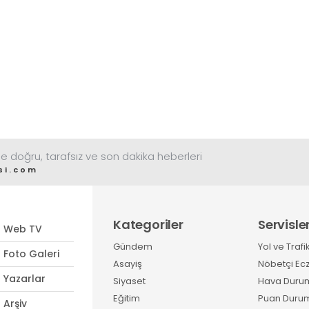
e doğru, tarafsız ve son dakika heberleri
si.com
Kategoriler
Servisle
Web TV
Gündem
Yol ve Trafi
Foto Galeri
Asayiş
Nöbetçi Ec
Yazarlar
Siyaset
Hava Duru
Eğitim
Puan Duru
Arşiv