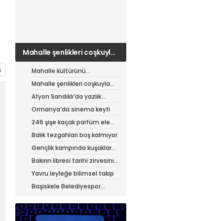
Mahalle şenlikleri coşkuyla
sürüyor
Mahalle kültürünü
canlandıran şenlik
Mahalle şenlikleri coşkuyla
sürüyor
Afyon Sandıklı’da yazlık
patates hasadı
Ormanya’da sinema keyfi
246 şişe kaçak parfüm ele
geçirildi
Balık tezgahları boş kalmıyor
Gençlik kampında kuşaklar
buluştu
Bakırın libresi tarihi zirvesini
test ediyor
Yavru leyleğe bilimsel takip
Başiskele Belediyespor
Gelişim Ligi’ne hazır