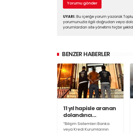
Yorumu gönder
UYARI:
Bu içeriğe yorum yazarak Toplul
yorumunuzla ilgili doğrudan veya dola
yorumlardan site yönetimi hiçbir şeki
BENZER HABERLER
11 yıl hapisle aranan
dolandırıcı
yakalandı
“Bilişim Sistemleri Banka
veya Kredi Kurumlarının