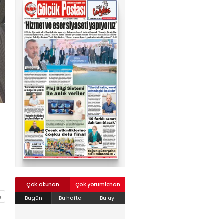
02624132333
haber@golcukpostasi.com
Çok okunan
Çok yorumlanan
Bugün
Bu hafta
Bu ay