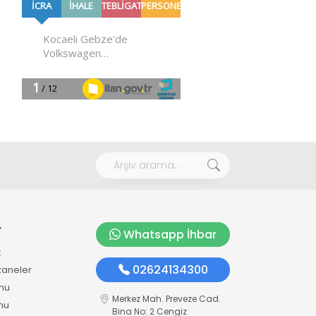
r
Whatsapp İhbar
k
02624134300
zaneler
mu
Merkez Mah. Preveze Cad.
mu
Bina No: 2 Cengiz