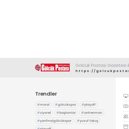
Gölcük Postası Gazetesi il
https://golcukposta
Trendler
#
moral
#
gölcükspor
#
playoff
#
ziyaret
#
başkanlar
#
antrenman
#
yarıfinalgölcükspor
#
yusuf tokuş
#
playoff