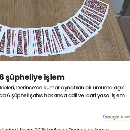
 şüpheliye işlem
ekipleri, Derince’de kumar oynatılan bir umuma açık
a 6 şüpheli şahıs hakkında adli ve idari yasal işlem
rafından 1 Kasım 2025 tarihinde Derince’de kumar