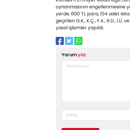
oynanmasının engellenmesine yö
yerde; 600 TL para, 104 adet iskamb
geçirilen G.K., K.Ç., F.A., R.D., İ.Ü.
yasal işlemler yapıldı.
Yorum
yaz