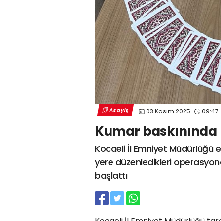
Asayiş
03 Kasım 2025
09:47
Kumar baskınında 6
Kocaeli İl Emniyet Müdürlüğü 
yere düzenledikleri operasyond
başlattı
Kocaeli İl Emniyet Müdürlüğü ta