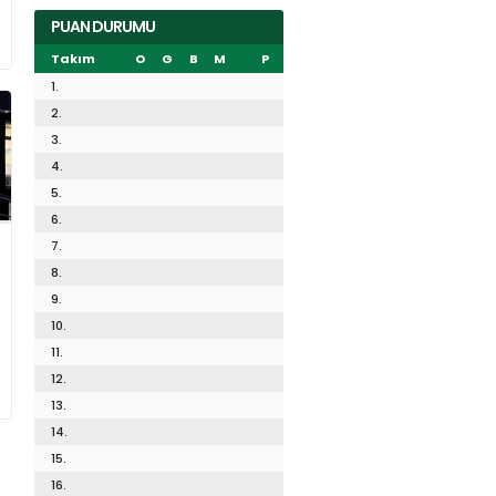
PUAN DURUMU
Takım
O
G
B
M
P
1.
2.
3.
4.
5.
6.
7.
8.
9.
10.
11.
12.
13.
14.
15.
16.