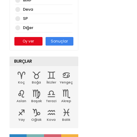
MHP
Deva
SP
Diğer
Oy ver
Sonuçlar
BURÇLAR
Koç
Boğa
İkizler
Yengeç
Aslan
Başak
Terazi
Akrep
Yay
Oğlak
Kova
Balık