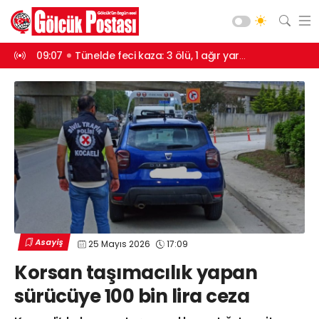
 yapıldı
09:07
Tünelde feci kaza: 3 ölü, 1 ağır yaralı
17:16
Mahalle 
Asayiş
Gündem
Siyaset
Spor
Ekonomi
Diğer
Yaşam
Asayiş
25 Mayıs 2026
17:09
Sağlık
Web TV
Galeri
Yazarlar
Korsan taşımacılık yapan
Teknoloji
sürücüye 100 bin lira ceza
Eğitim
Merkez Mah. Preveze Cad. Bina
No: 2 Cengiz Çakıroğlu İş Merkezi No:
Vefat