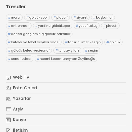
Trendler
#
moral
#
gölcükspor
#
playoff
#
ziyaret
#
başkanlar
#
antrenman
#
yarıfinalgölcükspor
#
yusuf tokuş
#
playoff
#
darıca gençlerbirliğigölcük bakallar
#
büfeler ve tekel bayileri odası
#
faruk hikmet kesgin
#
gölcük
#
gölcük belediyesiesnaf
#
tuncay yıldız
#
seçim
#
esnaf odası
#
necmi kocamanAyhan Zeytinoğlu
#
Kocaeli Sanayi Odası
Web TV
Foto Galeri
Yazarlar
Arşiv
Künye
İletişim