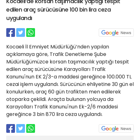
Kocaeli’de korsan taşımacılık yaptığı tespit
21 Gölcük
edilen araç sürücüsüne 100 bin lira ceza
02624132333
uygulandı
haber@golcukpostasi.com
Kocaeli İl Emniyet Müdürlüğü’nden yapılan
açıklamaya göre, Trafik Denetleme Şube
Müdürlüğümüzce korsan taşımacılık yaptığı tespit
edilen araç sürücüsüne Karayolları Trafik
Kanunu'nun EK 2/3-a maddesi gereğince 100.000 TL
cezai işlem uygulandı. Sürücünün ehliyetine 30 gün el
konulurken, araç 60 gün trafikten men edilerek
otoparka çekildi. Araçta bulunan yolcuya da
Karayolları Trafik Kanunu'nun Ek-2/6 maddesi
gereğince 3 bin 870 lira ceza uygulandı.