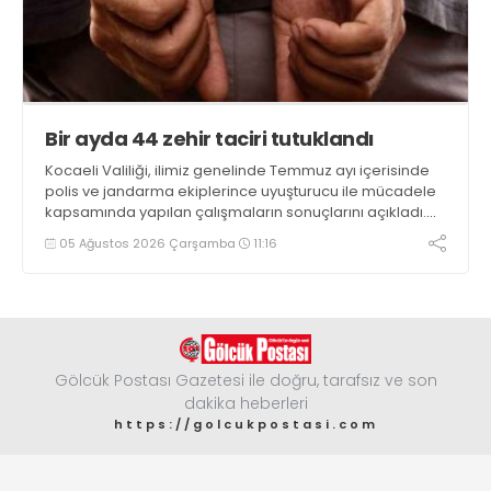
Bir ayda 44 zehir taciri tutuklandı
Kocaeli Valiliği, ilimiz genelinde Temmuz ayı içerisinde
polis ve jandarma ekiplerince uyuşturucu ile mücadele
kapsamında yapılan çalışmaların sonuçlarını açıkladı.
Çalışmalar sonucunda uyuşturucu ve uyarıcı madde
05 Ağustos 2026 Çarşamba
11:16
kullanan, ticaretini ve sevkiyatını yapan 44 şahıs
tutuklandı
Gölcük Postası Gazetesi ile doğru, tarafsız ve son
dakika heberleri
https://golcukpostasi.com