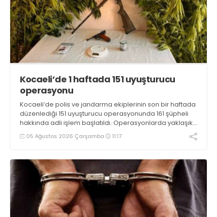
Kocaeli’de 1 haftada 151 uyuşturucu
operasyonu
Kocaeli’de polis ve jandarma ekiplerinin son bir haftada
düzenlediği 151 uyuşturucu operasyonunda 161 şüpheli
hakkında adli işlem başlatıldı. Operasyonlarda yaklaşık
2 kilogram uyuşturucu madde ile 121 kök kenevir bitkisi
05 Ağustos 2026 Çarşamba
11:17
ele geçirilirken, 9 şüpheli tutuklandı