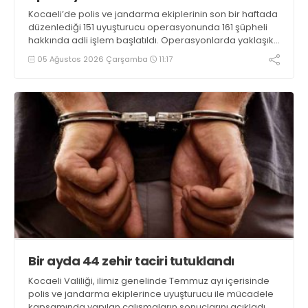
Kocaeli’de polis ve jandarma ekiplerinin son bir haftada
düzenlediği 151 uyuşturucu operasyonunda 161 şüpheli
hakkında adli işlem başlatıldı. Operasyonlarda yaklaşık
2 kilogram uyuşturucu madde ile 121 kök kenevir bitkisi
05 Ağustos 2026 Çarşamba
11:17
ele geçirilirken, 9 şüpheli tutuklandı
Bir ayda 44 zehir taciri tutuklandı
Kocaeli Valiliği, ilimiz genelinde Temmuz ayı içerisinde
polis ve jandarma ekiplerince uyuşturucu ile mücadele
kapsamında yapılan çalışmaların sonuçlarını açıkladı.