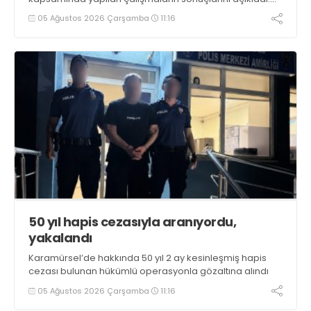
Çalışmalar sonucunda uyuşturucu ve uyarıcı madde
05 Ağustos 2026 Çarşamba
11:16
kullanan, ticaretini ve sevkiyatını yapan 44 şahıs
tutuklandı
50 yıl hapis cezasıyla aranıyordu,
yakalandı
Karamürsel’de hakkında 50 yıl 2 ay kesinleşmiş hapis
cezası bulunan hükümlü operasyonla gözaltına alındı
05 Ağustos 2026 Çarşamba
11:16