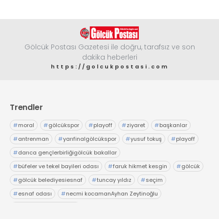
Gölcük Postası Gazetesi ile doğru, tarafsız ve son
dakika heberleri
https://golcukpostasi.com
Trendler
#
moral
#
gölcükspor
#
playoff
#
ziyaret
#
başkanlar
#
antrenman
#
yarıfinalgölcükspor
#
yusuf tokuş
#
playoff
#
darıca gençlerbirliğigölcük bakallar
#
büfeler ve tekel bayileri odası
#
faruk hikmet kesgin
#
gölcük
#
gölcük belediyesiesnaf
#
tuncay yıldız
#
seçim
#
esnaf odası
#
necmi kocamanAyhan Zeytinoğlu
#
Kocaeli Sanayi Odası