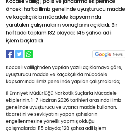
Kocaeli Valiliği, polis ve jandarma ekiplerince
21 Gölcük
önceki hafta ilimiz genelinde uyuşturucu madde
02624132333
ve kaçakçılıkla mücadele kapsamında
haber@golcukpostasi.com
yürütülen çalışmaların sonuçlarını açıkladı. Bir
haftada toplam 132 olayda; 145 şahsa adli
işlem başlatıldı
Kocaeli Valiliği’nden yapılan yazılı açıklamaya göre,
uyuşturucu madde ve kaçakçılıkla mücadele
kapsamında ilimiz genelinde yapılan çalışmalarda;
İl Emniyet Müdürlüğü Narkotik Suçlarla Mücadele
ekiplerinin, 1-7 Haziran 2026 tarihleri arasında ilimiz
genelinde uyuşturucu ve uyarıcı madde kullanan,
ticaretini ve sevkiyatını yapan şahısların
engellenmesine yönelik yapmış olduğu
çalışmalarda; 115 olayda; 128 şahsa adli işlem