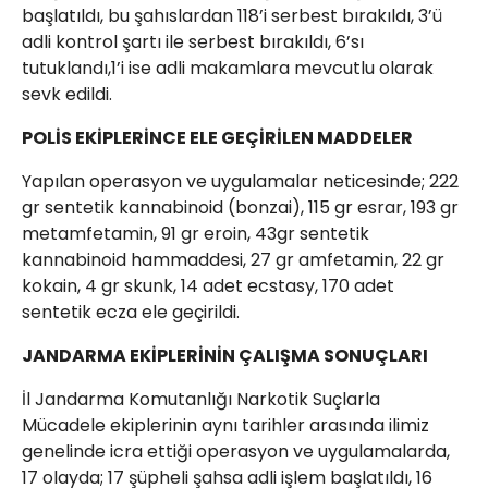
başlatıldı, bu şahıslardan 118’i serbest bırakıldı, 3’ü
adli kontrol şartı ile serbest bırakıldı, 6’sı
tutuklandı,1’i ise adli makamlara mevcutlu olarak
sevk edildi.
POLİS EKİPLERİNCE ELE GEÇİRİLEN MADDELER
Yapılan operasyon ve uygulamalar neticesinde; 222
gr sentetik kannabinoid (bonzai), 115 gr esrar, 193 gr
metamfetamin, 91 gr eroin, 43gr sentetik
kannabinoid hammaddesi, 27 gr amfetamin, 22 gr
kokain, 4 gr skunk, 14 adet ecstasy, 170 adet
sentetik ecza ele geçirildi.
JANDARMA EKİPLERİNİN ÇALIŞMA SONUÇLARI
İl Jandarma Komutanlığı Narkotik Suçlarla
Mücadele ekiplerinin aynı tarihler arasında ilimiz
genelinde icra ettiği operasyon ve uygulamalarda,
17 olayda; 17 şüpheli şahsa adli işlem başlatıldı, 16