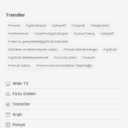
Trendler
#
moral
#
gölcükspor
#
playoff
#
ziyaret
#
başkanlar
#
antrenman
#
yarıfinalgölcükspor
#
yusuf tokuş
#
playoff
#
darıca gençlerbirliğigölcük bakallar
#
büfeler ve tekel bayileri odası
#
faruk hikmet kesgin
#
gölcük
#
gölcük belediyesiesnaf
#
tuncay yıldız
#
seçim
#
esnaf odası
#
necmi kocamanAyhan Zeytinoğlu
#
Kocaeli Sanayi Odası
Web TV
Foto Galeri
Yazarlar
Arşiv
Künye