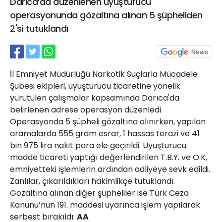
Darıca’da düzenlenen uyuşturucu
21 Gölcük
operasyonunda gözaltına alınan 5 şüpheliden
02624132333
2'si tutuklandı
haber@golcukpostasi.com
İl Emniyet Müdürlüğü Narkotik Suçlarla Mücadele
Şubesi ekipleri, uyuşturucu ticaretine yönelik
yürütülen çalışmalar kapsamında Darıca'da
belirlenen adrese operasyon düzenledi.
Operasyonda 5 şüpheli gözaltına alınırken, yapılan
aramalarda 555 gram esrar, 1 hassas terazi ve 41
bin 975 lira nakit para ele geçirildi. Uyuşturucu
madde ticareti yaptığı değerlendirilen T.B.Y. ve O.K,
emniyetteki işlemlerin ardından adliyeye sevk edildi.
Zanlılar, çıkarıldıkları hakimlikçe tutuklandı.
Gözaltına alınan diğer şüpheliler ise Türk Ceza
Kanunu’nun 191. maddesi uyarınca işlem yapılarak
serbest bırakıldı.
AA