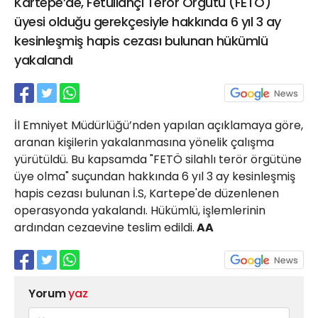
Kartepe’de, Fetullahçı Terör Örgütü (FETÖ)
21 Gölcük
üyesi olduğu gerekçesiyle hakkında 6 yıl 3 ay
02624132333
kesinleşmiş hapis cezası bulunan hükümlü
haber@golcukpostasi.com
yakalandı
İl Emniyet Müdürlüğü’nden yapılan açıklamaya göre,
aranan kişilerin yakalanmasına yönelik çalışma
yürütüldü. Bu kapsamda "FETÖ silahlı terör örgütüne
üye olma" suçundan hakkında 6 yıl 3 ay kesinleşmiş
hapis cezası bulunan İ.S, Kartepe'de düzenlenen
operasyonda yakalandı. Hükümlü, işlemlerinin
ardından cezaevine teslim edildi.
AA
Yorum
yaz