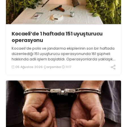
Kocaeli’de 1 haftada 151 uyuşturucu
operasyonu
Kocaeli’de polis ve jandarma ekiplerinin son bir haftada
düzenlediği 151 uyuşturucu operasyonunda 161 şüpheli
hakkında adli işlem başlatıldı. Operasyonlarda yaklaşık
2 kilogram uyuşturucu madde ile 121 kök kenevir bitkisi
05 Ağustos 2026 Çarşamba
11:17
ele geçirilirken, 9 şüpheli tutuklandı