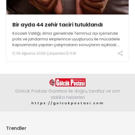
Bir ayda 44 zehir taciri tutuklandı
Kocaeli Valiliği, ilimiz genelinde Temmuz ayı içerisinde
polis ve jandarma ekiplerince uyuşturucu ile mücadele
kapsamında yapılan çalışmaların sonuçlarını açıkladı.
Çalışmalar sonucunda uyuşturucu ve uyarıcı madde
05 Ağustos 2026 Çarşamba
11:16
kullanan, ticaretini ve sevkiyatını yapan 44 şahıs
tutuklandı
Gölcük Postası Gazetesi ile doğru, tarafsız ve son
dakika heberleri
https://golcukpostasi.com
Trendler