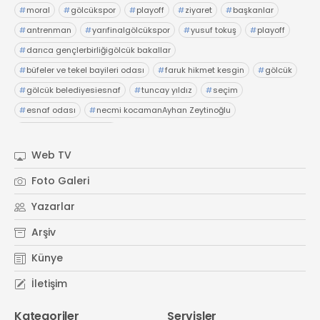
#
moral
#
gölcükspor
#
playoff
#
ziyaret
#
başkanlar
#
antrenman
#
yarıfinalgölcükspor
#
yusuf tokuş
#
playoff
#
darıca gençlerbirliğigölcük bakallar
#
büfeler ve tekel bayileri odası
#
faruk hikmet kesgin
#
gölcük
#
gölcük belediyesiesnaf
#
tuncay yıldız
#
seçim
#
esnaf odası
#
necmi kocamanAyhan Zeytinoğlu
#
Kocaeli Sanayi Odası
Web TV
Foto Galeri
Yazarlar
Arşiv
Künye
İletişim
Kategoriler
Servisler