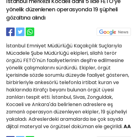
İstanbul merkezli Kocaeli dahil 5 ilde FETÖ’ye
21 Gölcük
yönelik düzenlenen operasyonda 19 şüpheli
02624132333
gözaltına alındı
haber@golcukpostasi.com
İstanbul Emniyet Müdürlüğü Kaçakçılık Suçlarıyla
Mücadele Şube Müdürlüğü ekipleri, silahlı terör
örgütü FETÖ'nün faaliyetlerinin deşifre edilmesine
yönelik çalışmalarını sürdürdü. Ekipler, örgüt
içerisinde sözde sorumlu düzeyde faaliyet gösteren,
birbirleriyle ankesörlü telefonla irtibat kuran ve
haklarında itirafçı beyanı bulunan örgüt üyesi
zanlıları tespit etti. İstanbul, Sivas, Zonguldak,
Kocaeli ve Ankara'da belirlenen adreslere eş
zamanlı operasyon düzenleyen ekipler, 19 şüpheliyi
yakaladı. Adreslerdeki aramalarda ise çok sayıda
dijital materyal ve örgütsel doküman ele geçirildi.
AA