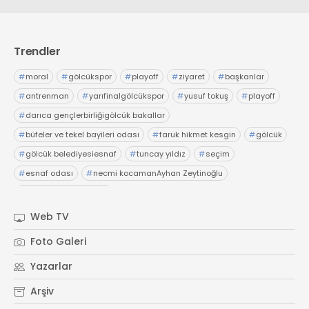
Trendler
#
moral
#
gölcükspor
#
playoff
#
ziyaret
#
başkanlar
#
antrenman
#
yarıfinalgölcükspor
#
yusuf tokuş
#
playoff
#
darıca gençlerbirliğigölcük bakallar
#
büfeler ve tekel bayileri odası
#
faruk hikmet kesgin
#
gölcük
#
gölcük belediyesiesnaf
#
tuncay yıldız
#
seçim
#
esnaf odası
#
necmi kocamanAyhan Zeytinoğlu
#
Kocaeli Sanayi Odası
Web TV
Foto Galeri
Yazarlar
Arşiv