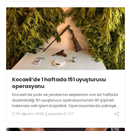
Kocaeli’de 1 haftada 151 uyuşturucu
operasyonu
Kocaeli’de polis ve jandarma ekiplerinin son bir haftada
düzenlediği 151 uyuşturucu operasyonunda 161 şüpheli
hakkında adli işlem başlatıldı. Operasyonlarda yaklaşık
2 kilogram uyuşturucu madde ile 121 kök kenevir bitkisi
05 Ağustos 2026 Çarşamba
11:17
ele geçirilirken, 9 şüpheli tutuklandı