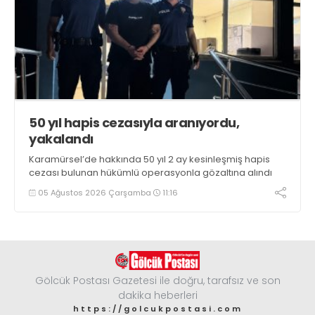
50 yıl hapis cezasıyla aranıyordu,
yakalandı
Karamürsel’de hakkında 50 yıl 2 ay kesinleşmiş hapis
cezası bulunan hükümlü operasyonla gözaltına alındı
05 Ağustos 2026 Çarşamba
11:16
Gölcük Postası Gazetesi ile doğru, tarafsız ve son
dakika heberleri
https://golcukpostasi.com