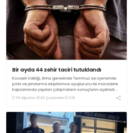
Bir ayda 44 zehir taciri tutuklandı
Kocaeli Valiliği, ilimiz genelinde Temmuz ayı içerisinde
polis ve jandarma ekiplerince uyuşturucu ile mücadele
kapsamında yapılan çalışmaların sonuçlarını açıkladı.
Çalışmalar sonucunda uyuşturucu ve uyarıcı madde
05 Ağustos 2026 Çarşamba
11:16
kullanan, ticaretini ve sevkiyatını yapan 44 şahıs
tutuklandı