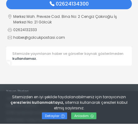
02624134300
Merkez Mah. Preveze Cad. Bina No: 2 Cengiz Çakıroğlu İş
Merkezi No: 21 Gölcük
02624132333
haber@golcukpostasi.com
Sitemizde yayımlanan haber ve görseller kaynak gösterilmeden
kullanılamaz.
Yayın İlkeleri
Sitemizden en iyi şekilde faydalanabilmeniz için tarayıcınızın
Veri Politikası
çerezlerini kullanmaktayız,
sitemizi kullanarak çerezleri kabul
Kullanım Şartları
etmiş saylırsınız.
KVKK Aydınlatma Metni
Detaylar
Anladım
KVKK Bilgi Talep Formu
© 2022
Gölcük Postası Gazetesi
- Tüm hakları saklıdır.