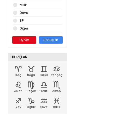
MHP
Deva
SP
Diğer
Oy ver
Sonuçlar
BURÇLAR
Koç
Boğa
İkizler
Yengeç
Aslan
Başak
Terazi
Akrep
Yay
Oğlak
Kova
Balık