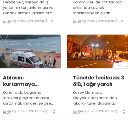
Gebze ve Çayırova’da iş
Karamürsel’de çatı tadilatı
yerlerinin kurşunlanması ve
sırasında kaynak
kundaklanması girişimlerine
makinesinden çıkan
ilişkin operasyonda
kıvılcımlar yangına neden
09 Ağustos 2026 Pazar
09 Ağustos 2026 Pazar
16:40
16:40
gözaltına alınan 8 şüpheli
oldu. Alevlerin sardığı çatı,
tutuklandı
itfaiye ekiplerince
söndürülürken, evde hasar
meydana geldi
Ablasını
Tünelde feci kaza: 3
kurtarmaya
ölü, 1 ağır yaralı
çalışırken boğuldu
Kandıra’da boğulma
Kuzey Marmara
tehlikesi geçiren ablasını
Otoyolu’nda kontrolden
kurtarmak için denize giren
çıkarak tünel duvarına
19 yaşındaki genç,
çarpan hafif ticari araçtaki 3
09 Ağustos 2026 Pazar
09 Ağustos 2026 Pazar
16:25
09:07
kaldırıldığı hastanede
kişi hayatını kaybetti, 1 kişi
hayatını kaybetti
ağır yaralandı