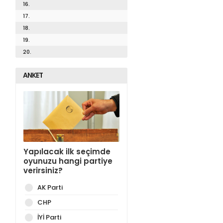
16.
17.
18.
19.
20.
ANKET
Yapılacak ilk seçimde
oyunuzu hangi partiye
verirsiniz?
AK Parti
CHP
İYİ Parti