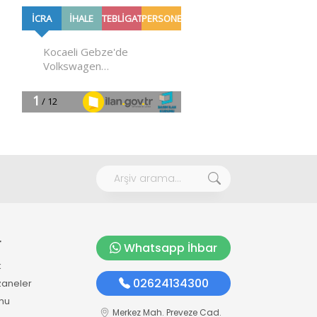
r
Whatsapp İhbar
k
02624134300
zaneler
mu
Merkez Mah. Preveze Cad.