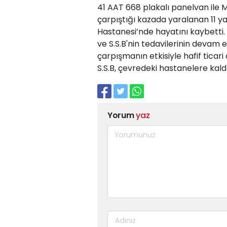
41 AAT 668 plakalı panelvan ile M.
çarpıştığı kazada yaralanan 11 y
Hastanesi’nde hayatını kaybetti. Ç
ve S.S.B'nin tedavilerinin devam et
çarpışmanın etkisiyle hafif ticari 
S.S.B, çevredeki hastanelere kaldı
Yorum
yaz