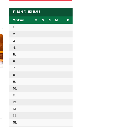
PUAN DURUMU
Takım
O
G
B
M
P
1.
2.
3.
4.
5.
6.
7.
8.
9.
10.
11.
12.
13.
14.
15.