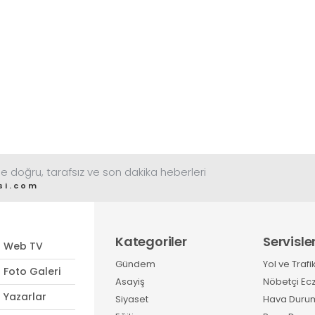
e doğru, tarafsız ve son dakika heberleri
si.com
Kategoriler
Servisle
Web TV
Gündem
Yol ve Trafi
Foto Galeri
Asayiş
Nöbetçi Ec
Yazarlar
Siyaset
Hava Duru