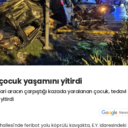
ocuk yaşamını yitirdi
cari aracın çarpıştığı kazada yaralanan çocuk, tedavi
itirdi
hallesi'nde feribot yolu köprülü kavşakta, E.Y. idaresindeki