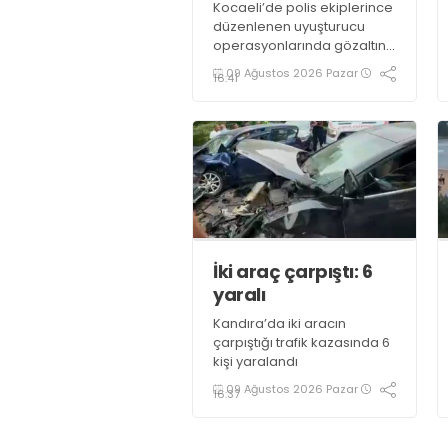
Kocaeli’de polis ekiplerince
düzenlenen uyuşturucu
operasyonlarında gözaltına
alınan 11 şüpheliden 6’sı
09 Ağustos 2026 Pazar
16:41
tutuklandı
İki araç çarpıştı: 6
yaralı
Kandıra’da iki aracın
çarpıştığı trafik kazasında 6
kişi yaralandı
09 Ağustos 2026 Pazar
16:37