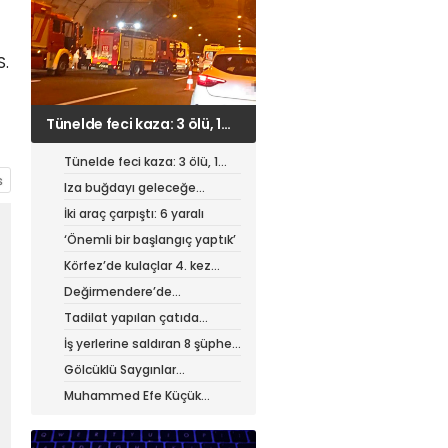
S.
Iza buğdayı geleceğe
taşınıyor
Tünelde feci kaza: 3 ölü, 1
ağır yaralı
Iza buğdayı geleceğe
taşınıyor
İki araç çarpıştı: 6 yaralı
‘Önemli bir başlangıç yaptık’
Körfez’de kulaçlar 4. kez
atıldı
Değirmendere’de
muhteşem festival
Tadilat yapılan çatıda
yangın
İş yerlerine saldıran 8 şüpheli
tutuklandı
Gölcüklü Saygınlar
hizmetten memnun
Muhammed Efe Küçük
profesyonel oldu