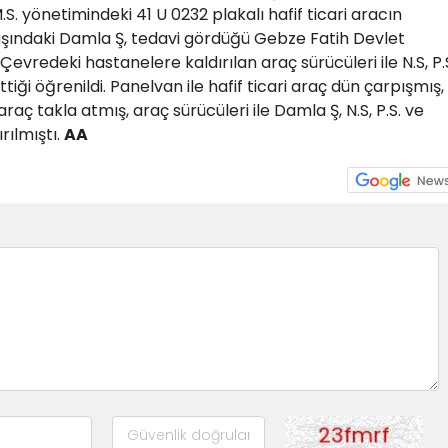
S. yönetimindeki 41 U 0232 plakalı hafif ticari aracın
aşındaki Damla Ş, tedavi gördüğü Gebze Fatih Devlet
evredeki hastanelere kaldırılan araç sürücüleri ile N.S, P.
tiği öğrenildi. Panelvan ile hafif ticari araç dün çarpışmış,
araç takla atmış, araç sürücüleri ile Damla Ş, N.S, P.S. ve
rılmıştı.
AA