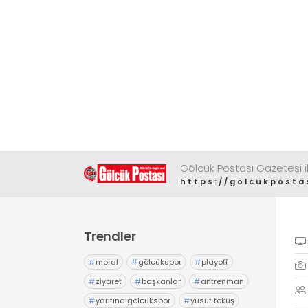
Gölcük Postası Gazetesi il
https://golcukposta
Trendler
#
moral
#
gölcükspor
#
playoff
#
ziyaret
#
başkanlar
#
antrenman
#
yarıfinalgölcükspor
#
yusuf tokuş