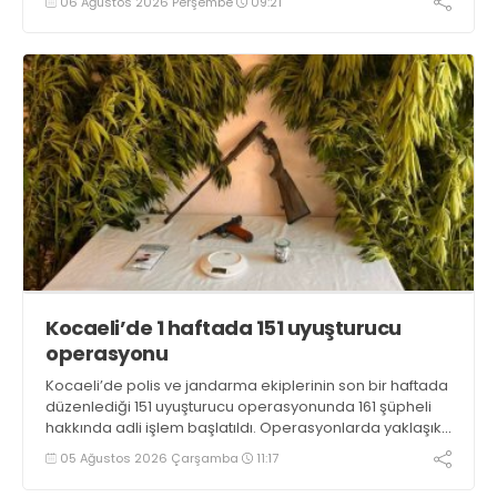
06 Ağustos 2026 Perşembe
09:21
Kocaeli’de 1 haftada 151 uyuşturucu
operasyonu
Kocaeli’de polis ve jandarma ekiplerinin son bir haftada
düzenlediği 151 uyuşturucu operasyonunda 161 şüpheli
hakkında adli işlem başlatıldı. Operasyonlarda yaklaşık
2 kilogram uyuşturucu madde ile 121 kök kenevir bitkisi
05 Ağustos 2026 Çarşamba
11:17
ele geçirilirken, 9 şüpheli tutuklandı