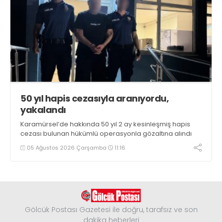
50 yıl hapis cezasıyla aranıyordu,
yakalandı
Karamürsel’de hakkında 50 yıl 2 ay kesinleşmiş hapis
cezası bulunan hükümlü operasyonla gözaltına alındı
05 Ağustos 2026 Çarşamba
11:16
Gölcük Postası Gazetesi ile doğru, tarafsız ve son
dakika heberleri