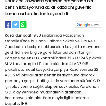
Körfez’de kavşakta çarpışan araçlardan biri
21 Gölcük
benzin istasyonuna daldı. Kaza anı güvenlik
02624132333
kamerası tarafından kaydedildi
haber@golcukpostasi.com
Kaza, dün saat 19.30 sıralarında Hacıosman
Mahallesi'nde bulunan Dalbastı Sokak ve Hızı Reis
Caddesi'nin kesişim noktası olan kavşakta meydana
geldi. Edinilen bilgiye göre, İstanbul'dan iftar için
Körfez'e gelen G.D. kontrolündeki 32 AEC 245 plakalı
SUV tarzı araç ile İ.T. kontrolündeki 41 ADZ 018
plakalı otomobil kavşakta çarpıştı. Kaza sonrası 32
AEC 245 plakalı araç benzin istasyonuna dalarak
pompaya çarptı. Hafif şekilde yaralanan sürücü G.D.
için olay yerine sağlık ekipleri sevk edildi. Yaralanan
G.D. olay yerindeki müdahalenin ardından
hastaneye kaldırıldı. Polis olayla ilgili inceleme
başlattı.
İHA