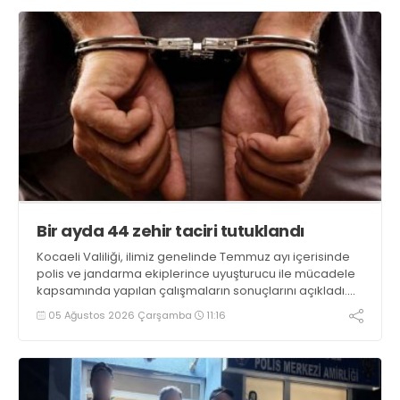
Bir ayda 44 zehir taciri tutuklandı
Kocaeli Valiliği, ilimiz genelinde Temmuz ayı içerisinde
polis ve jandarma ekiplerince uyuşturucu ile mücadele
kapsamında yapılan çalışmaların sonuçlarını açıkladı.
Çalışmalar sonucunda uyuşturucu ve uyarıcı madde
05 Ağustos 2026 Çarşamba
11:16
kullanan, ticaretini ve sevkiyatını yapan 44 şahıs
tutuklandı