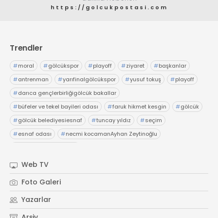
https://golcukpostasi.com
Trendler
#
moral
#
gölcükspor
#
playoff
#
ziyaret
#
başkanlar
#
antrenman
#
yarıfinalgölcükspor
#
yusuf tokuş
#
playoff
#
darıca gençlerbirliğigölcük bakallar
#
büfeler ve tekel bayileri odası
#
faruk hikmet kesgin
#
gölcük
#
gölcük belediyesiesnaf
#
tuncay yıldız
#
seçim
#
esnaf odası
#
necmi kocamanAyhan Zeytinoğlu
#
Kocaeli Sanayi Odası
Web TV
Foto Galeri
Yazarlar
Arşiv