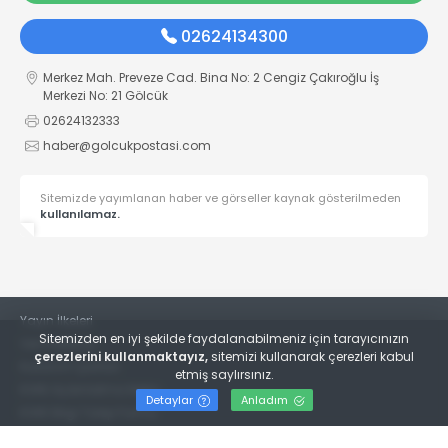
02624134300
Merkez Mah. Preveze Cad. Bina No: 2 Cengiz Çakıroğlu İş
Merkezi No: 21 Gölcük
02624132333
haber@golcukpostasi.com
Sitemizde yayımlanan haber ve görseller kaynak gösterilmeden
kullanılamaz.
Yayın İlkeleri
Sitemizden en iyi şekilde faydalanabilmeniz için tarayıcınızın
Veri Politikası
çerezlerini kullanmaktayız,
sitemizi kullanarak çerezleri kabul
Kullanım Şartları
etmiş saylırsınız.
KVKK Aydınlatma Metni
Detaylar
Anladım
KVKK Bilgi Talep Formu