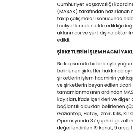
Cumhuriyet Başsavcılığı koordine
(MASAK) tarafından hazırlanan mali
takip çalışmaları sonucunda elde
faaliyetlerinden elde edildiği değ
aklanması ve yurt dışına aktarılm
edildi.
ŞİRKETLERİN İŞLEM HACMİ YAKL
Bu kapsamda birbirleriyle yoğun 
belirlenen şirketler hakkında ay
şirketlerin işlem hacminin yaklaşı
ve şirketlerin beyan edilen ticari
tamamlanmasının ardından MASAK r
kayıtları, ifade içerikleri ve diğ
bağlantılı oldukları belirlenen ş
Gaziantep, Hatay, İzmir, Kilis, Kı
Operasyonda 37 şüpheli gözaltına
değerlendirilen 19 konut, 9 arsa, 1