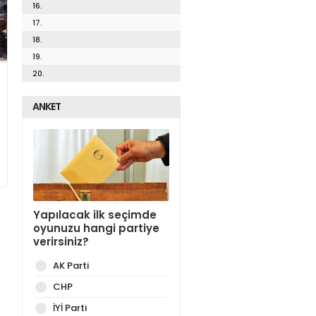
16.
17.
18.
19.
20.
ANKET
Yapılacak ilk seçimde
oyunuzu hangi partiye
verirsiniz?
AK Parti
CHP
İYİ Parti