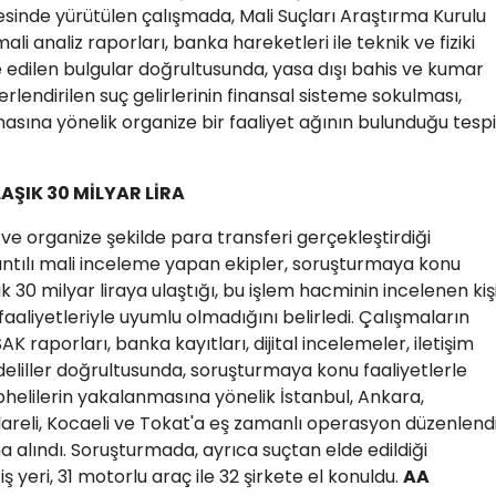
sinde yürütülen çalışmada, Mali Suçları Araştırma Kurulu
 analiz raporları, banka hareketleri ile teknik ve fiziki
 edilen bulgular doğrultusunda, yasa dışı bahis ve kumar
erlendirilen suç gelirlerinin finansal sisteme sokulması,
asına yönelik organize bir faaliyet ağının bulunduğu tespi
AŞIK 30 MİLYAR LİRA
ve organize şekilde para transferi gerçekleştirdiği
rıntılı mali inceleme yapan ekipler, soruşturmaya konu
k 30 milyar liraya ulaştığı, bu işlem hacminin incelenen kiş
 faaliyetleriyle uyumlu olmadığını belirledi. Çalışmaların
aporları, banka kayıtları, dijital incelemeler, iletişim
er deliller doğrultusunda, soruşturmaya konu faaliyetlerle
üphelilerin yakalanmasına yönelik İstanbul, Ankara,
rklareli, Kocaeli ve Tokat'a eş zamanlı operasyon düzenlendi
 alındı. Soruşturmada, ayrıca suçtan elde edildiği
 iş yeri, 31 motorlu araç ile 32 şirkete el konuldu.
AA