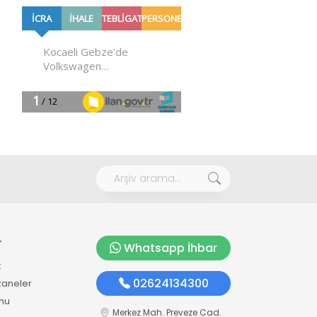
r
Whatsapp İhbar
k
02624134300
zaneler
mu
Merkez Mah. Preveze Cad.