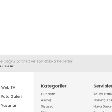
e doğru, tarafsız ve son dakika heberleri
si.com
Kategoriler
Servisle
Web TV
Gündem
Yol ve Trafi
Foto Galeri
Asayiş
Nöbetçi Ec
Yazarlar
Siyaset
Hava Duru