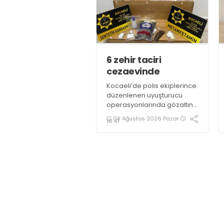
6 zehir taciri
cezaevinde
Kocaeli’de polis ekiplerince
düzenlenen uyuşturucu
operasyonlarında gözaltına
alınan 11 şüpheliden 6’sı
09 Ağustos 2026 Pazar
16:41
tutuklandı