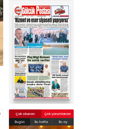
02624132333
haber@golcukpostasi.com
Çok okunan
Çok yorumlanan
Bugün
Bu hafta
Bu ay