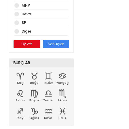
MHP
Deva
SP
Diğer
Oy ver
Sonuçlar
BURÇLAR
Koç
Boğa
İkizler
Yengeç
Aslan
Başak
Terazi
Akrep
Yay
Oğlak
Kova
Balık