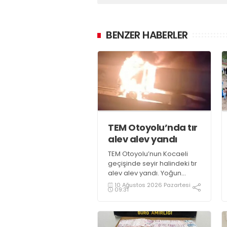
BENZER HABERLER
TEM Otoyolu’nda tır
alev alev yandı
TEM Otoyolu’nun Kocaeli
geçişinde seyir halindeki tır
alev alev yandı. Yoğun
duman kentin çeşitli
10 Ağustos 2026 Pazartesi
09:31
noktalarından görülürken,
yangın anı vatandaşların
cep telefonu kameralarına
yansıdı