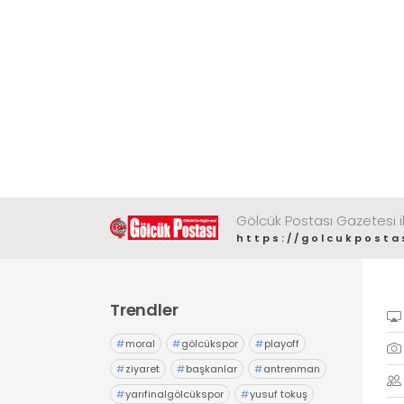
Gölcük Postası Gazetesi il
https://golcukposta
Trendler
#
moral
#
gölcükspor
#
playoff
#
ziyaret
#
başkanlar
#
antrenman
#
yarıfinalgölcükspor
#
yusuf tokuş