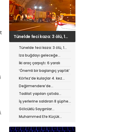
t
Iza buğdayı geleceğe
taşınıyor
Tünelde feci kaza: 3 ölü, 1
ağır yaralı
Iza buğdayı geleceğe
taşınıyor
İki araç çarpıştı: 6 yaralı
‘Önemli bir başlangıç yaptık’
i
Körfez’de kulaçlar 4. kez
atıldı
Değirmendere’de
muhteşem festival
Tadilat yapılan çatıda
yangın
İş yerlerine saldıran 8 şüpheli
tutuklandı
Gölcüklü Saygınlar
.
hizmetten memnun
Muhammed Efe Küçük
profesyonel oldu