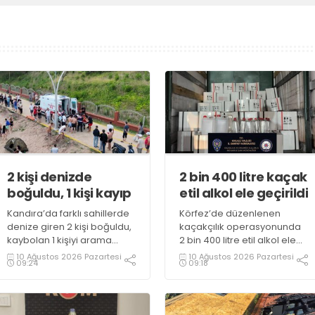
2 kişi denizde
2 bin 400 litre kaçak
boğuldu, 1 kişi kayıp
etil alkol ele geçirildi
Kandıra’da farklı sahillerde
Körfez’de düzenlenen
denize giren 2 kişi boğuldu,
kaçakçılık operasyonunda
kaybolan 1 kişiyi arama
2 bin 400 litre etil alkol ele
çalışmaları sürüyor
geçirildi, 3 şüpheli gözaltına
10 Ağustos 2026 Pazartesi
10 Ağustos 2026 Pazartesi
09:24
09:18
alındı