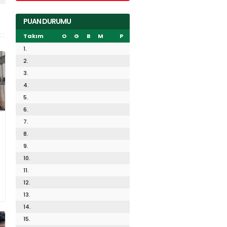
PUAN DURUMU
Takım
O
G
B
M
P
1.
2.
3.
4.
5.
6.
7.
8.
9.
10.
11.
12.
13.
14.
15.