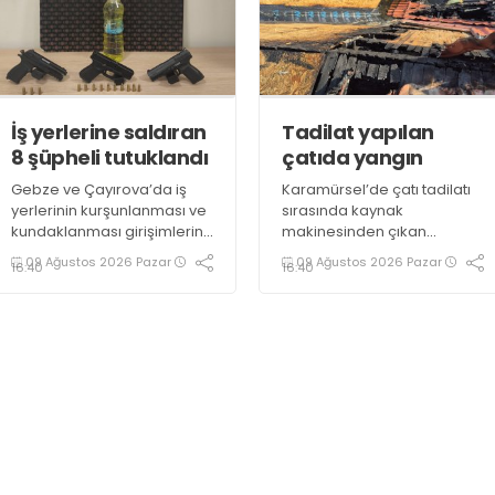
İş yerlerine saldıran
Tadilat yapılan
8 şüpheli tutuklandı
çatıda yangın
Gebze ve Çayırova’da iş
Karamürsel’de çatı tadilatı
yerlerinin kurşunlanması ve
sırasında kaynak
kundaklanması girişimlerine
makinesinden çıkan
ilişkin operasyonda
kıvılcımlar yangına neden
09 Ağustos 2026 Pazar
09 Ağustos 2026 Pazar
16:40
16:40
gözaltına alınan 8 şüpheli
oldu. Alevlerin sardığı çatı,
tutuklandı
itfaiye ekiplerince
söndürülürken, evde hasar
meydana geldi