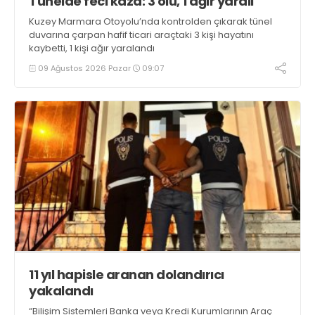
Tünelde feci kaza: 3 ölü, 1 ağır yaralı
Kuzey Marmara Otoyolu’nda kontrolden çıkarak tünel
duvarına çarpan hafif ticari araçtaki 3 kişi hayatını
kaybetti, 1 kişi ağır yaralandı
09 Ağustos 2026 Pazar
09:07
11 yıl hapisle aranan dolandırıcı
yakalandı
“Bilişim Sistemleri Banka veya Kredi Kurumlarının Araç