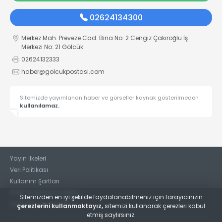
02624134300
Merkez Mah. Preveze Cad. Bina No: 2 Cengiz Çakıroğlu İş
Merkezi No: 21 Gölcük
02624132333
haber@golcukpostasi.com
Sitemizde yayımlanan haber ve görseller kaynak gösterilmeden
kullanılamaz.
Yayın İlkeleri
Veri Politikası
Kullanım Şartları
KVKK Aydınlatma Metni
Sitemizden en iyi şekilde faydalanabilmeniz için tarayıcınızın
KVKK Bilgi Talep Formu
çerezlerini kullanmaktayız,
sitemizi kullanarak çerezleri kabul
etmiş saylırsınız.