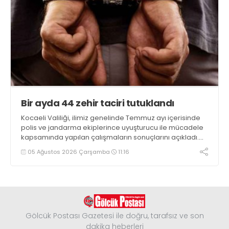
Bir ayda 44 zehir taciri tutuklandı
Kocaeli Valiliği, ilimiz genelinde Temmuz ayı içerisinde
polis ve jandarma ekiplerince uyuşturucu ile mücadele
kapsamında yapılan çalışmaların sonuçlarını açıkladı.
Çalışmalar sonucunda uyuşturucu ve uyarıcı madde
05 Ağustos 2026 Çarşamba
11:16
kullanan, ticaretini ve sevkiyatını yapan 44 şahıs
tutuklandı
Gölcük Postası Gazetesi ile doğru, tarafsız ve son
dakika heberleri