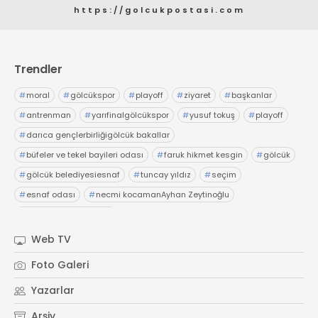
https://golcukpostasi.com
Trendler
#
moral
#
gölcükspor
#
playoff
#
ziyaret
#
başkanlar
#
antrenman
#
yarıfinalgölcükspor
#
yusuf tokuş
#
playoff
#
darıca gençlerbirliğigölcük bakallar
#
büfeler ve tekel bayileri odası
#
faruk hikmet kesgin
#
gölcük
#
gölcük belediyesiesnaf
#
tuncay yıldız
#
seçim
#
esnaf odası
#
necmi kocamanAyhan Zeytinoğlu
#
Kocaeli Sanayi Odası
Web TV
Foto Galeri
Yazarlar
Arşiv