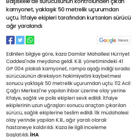
Başiskele’de sürücüsünün kontrolünden çıkan
21 Gölcük
kamyonet, yaklaşık 50 metrelik uçurumdan
02624132333
uçtu. İtfaiye ekipleri tarafından kurtarılan sürücü
haber@golcukpostasi.com
ağır yaralandı
Edinilen bilgiye göre, kaza Damlar Mahallesi Hürriyet
Caddesi'nde meydana geldi. K.B. yönetimindeki 41
GP 004 plakalı kamyonet, rampa aşağı indiği sırada
sürücüsünün direksiyon hakimiyetini kaybetmesi
sonucu yaklaşık 50 metrelik uçurumdan uçtu. 112 Acil
Çağrı Merkezi'ne yapılan ihbar üzerine olay yerine
itfaiye, sağlık ve polis ekipleri sevk edildi. İtfaiye
ekiplerinin uzun uğraşları sonucu araçtan çıkarılan
sürücü, sağlık ekiplerine teslim edildi. İlk müdahalesi
olay yerinde yapılan K.B., ağır yaralı olarak
hastaneye kaldırıldı. Kaza ile ilgili inceleme
başlatıldı.
İHA