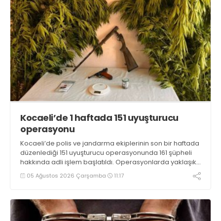
Kocaeli’de 1 haftada 151 uyuşturucu
operasyonu
Kocaeli’de polis ve jandarma ekiplerinin son bir haftada
düzenlediği 151 uyuşturucu operasyonunda 161 şüpheli
hakkında adli işlem başlatıldı. Operasyonlarda yaklaşık
2 kilogram uyuşturucu madde ile 121 kök kenevir bitkisi
05 Ağustos 2026 Çarşamba
11:17
ele geçirilirken, 9 şüpheli tutuklandı