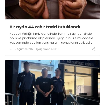
Bir ayda 44 zehir taciri tutuklandı
Kocaeli Valiliği, ilimiz genelinde Temmuz ayı içerisinde
polis ve jandarma ekiplerince uyuşturucu ile mücadele
kapsamında yapılan çalışmaların sonuçlarını açıkladı.
Çalışmalar sonucunda uyuşturucu ve uyarıcı madde
05 Ağustos 2026 Çarşamba
11:16
kullanan, ticaretini ve sevkiyatını yapan 44 şahıs
tutuklandı