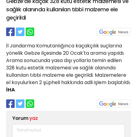
Gebze’de kaçak 328 kutu estetik malzemesi ve
21 Gölcük
sağlık alanında kullanılan tıbbi malzeme ele
02624132333
geçirildi
haber@golcukpostasi.com
İl Jandarma Komutanlığınca kaçakçılık suçlarına
yönelik Gebze ilçesinde 20 Ocak'ta arama yapıldı.
Arama sonucunda yasa dışı yollarla temin edilen
328 kutu estetik malzemesi ve sağlık alanında
kullanılan tıbbi malzeme ele geçirildi. Malzemelere
el koyulurken 2 şüpheli hakkında adli işlem başlatıldı.
İHA
Yorum
yaz