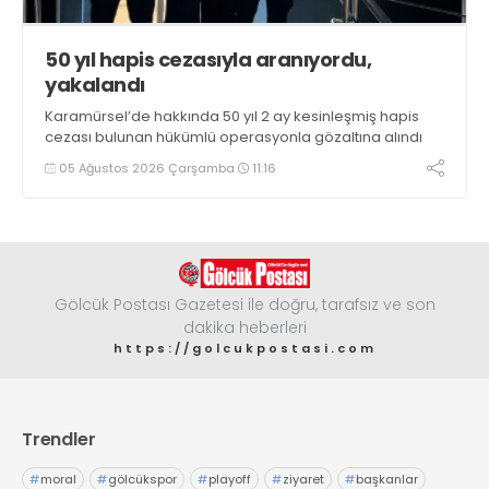
50 yıl hapis cezasıyla aranıyordu,
yakalandı
Karamürsel’de hakkında 50 yıl 2 ay kesinleşmiş hapis
cezası bulunan hükümlü operasyonla gözaltına alındı
05 Ağustos 2026 Çarşamba
11:16
Gölcük Postası Gazetesi ile doğru, tarafsız ve son
dakika heberleri
https://golcukpostasi.com
Trendler
#
moral
#
gölcükspor
#
playoff
#
ziyaret
#
başkanlar