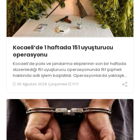
Kocaeli’de 1 haftada 151 uyuşturucu
operasyonu
Kocaeli’de polis ve jandarma ekiplerinin son bir haftada
düzenlediği 151 uyuşturucu operasyonunda 161 şüpheli
hakkında adli işlem başlatıldı. Operasyonlarda yaklaşık
2 kilogram uyuşturucu madde ile 121 kök kenevir bitkisi
05 Ağustos 2026 Çarşamba
11:17
ele geçirilirken, 9 şüpheli tutuklandı