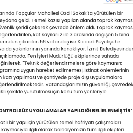
alarında Topçular Mahallesi Özdil Sokak'ta yürütülen bir
meydana geldi. Temel kazısı yapılan alanda toprak kaymas
üvenlik şeridi çekerek çevrede önlem aldı. Toprak kaymas
ğerlendirilen, kat sayıları 2 ile 3 arasında değişen 5 bina
vlerinden çıkarılan 56 vatandaş ise Kocaeli Büyükşehir
ya da yakınlarının yanında konaklıyor. İzmit Belediyesinde
ı açıklamada, Fen İşleri Müdürlüğü ekiplerince sahada
eğinilerek, "Teknik değerlendirmelere göre kaymanın;
ogramına uygun hareket edilmemesi, istinat önlemlerinin
 kazı yapılması ve şantiyede proje dışı uygulamalara
ğerlendirilmektedir. Vatandaşlarımızın güvenliği, çevredek
klı şekilde yürütülmesi için konu tüm yönleriyle
KONTROLSÜZ UYGULAMALAR YAPILDIĞI BELİRLENMİŞTİR’
tlı bir yapı için yürütülen temel hafriyatı çalışmaları
ymasıyla ilgili olarak belediyemizin tüm ilgili ekipleri