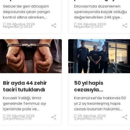
teslim oldu
Gebze’de geri dönüşüm
Dilovası’nda düzenlenen
deposunda çıkan yangın
operasyonda kaçak olduğu
kontrol altına alınırken,
değerlendirilen 246 şişe
duman sebebiyle TEM ve
parfüm ele geçirildi
06 Ağustos 2026
06 Ağustos 2026
Perşembe
09:23
Perşembe
09:21
D100 Karayolu’nda göz gözü
görmedi
Bir ayda 44 zehir
50 yıl hapis
taciri tutuklandı
cezasıyla
aranıyordu,
Kocaeli Valiliği, ilimiz
Karamürsel’de hakkında 50
yakalandı
genelinde Temmuz ayı
yıl 2 ay kesinleşmiş hapis
içerisinde polis ve
cezası bulunan hükümlü
jandarma ekiplerince
operasyonla gözaltına
05 Ağustos 2026
05 Ağustos 2026
Çarşamba
11:16
Çarşamba
11:16
uyuşturucu ile mücadele
alındı
kapsamında yapılan