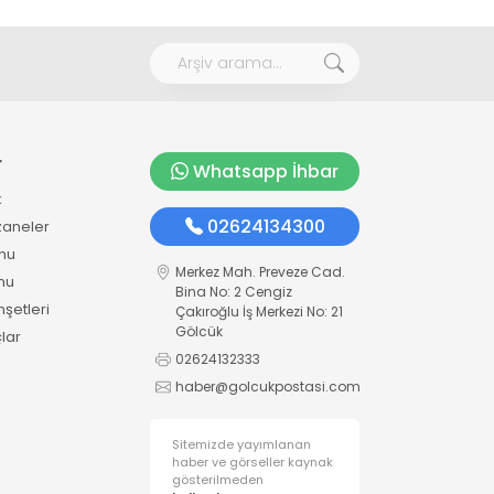
r
Whatsapp İhbar
k
02624134300
zaneler
mu
Merkez Mah. Preveze Cad.
mu
Bina No: 2 Cengiz
şetleri
Çakıroğlu İş Merkezi No: 21
Gölcük
lar
02624132333
haber@golcukpostasi.com
Sitemizde yayımlanan
haber ve görseller kaynak
gösterilmeden