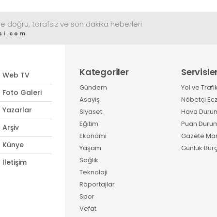
çalışmaların sonuçlarını
açıkladı. Çalışmalar
sonucunda uyuşturucu ve
e doğru, tarafsız ve son dakika heberleri
uyarıcı madde kullanan,
si.com
ticaretini ve sevkiyatını
yapan 44 şahıs tutuklandı
Kategoriler
Servisle
Web TV
Gündem
Yol ve Trafi
Foto Galeri
Asayiş
Nöbetçi Ec
Yazarlar
Siyaset
Hava Duru
Eğitim
Puan Duru
Arşiv
Ekonomi
Gazete Man
Künye
Yaşam
Günlük Burç
Sağlık
İletişim
Teknoloji
Röportajlar
Spor
Vefat