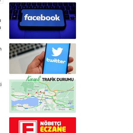
ı
ı
n
i