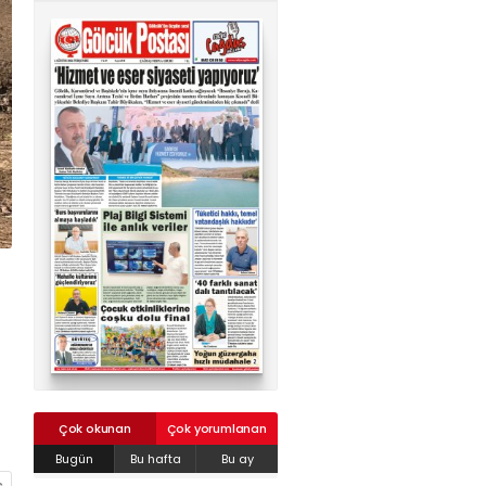
02624132333
haber@golcukpostasi.com
Çok okunan
Çok yorumlanan
Bugün
Bu hafta
Bu ay