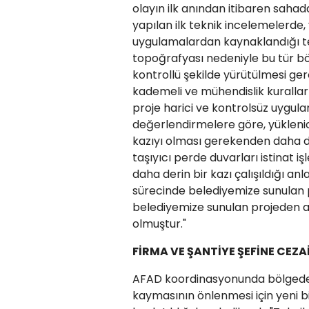
olayın ilk anından itibaren sahad
yapılan ilk teknik incelemelerd
uygulamalardan kaynaklandığı tesp
topoğrafyası nedeniyle bu tür bö
kontrollü şekilde yürütülmesi ger
kademeli ve mühendislik kurallar
proje harici ve kontrolsüz uygulam
değerlendirmelere göre, yükleni
kazıyı olması gerekenden daha de
taşıyıcı perde duvarları istinat 
daha derin bir kazı çalışıldığı an
sürecinde belediyemize sunulan 
belediyemize sunulan projeden a
olmuştur."
FİRMA VE ŞANTİYE ŞEFİNE CEZ
AFAD koordinasyonunda bölgedeki
kaymasının önlenmesi için yeni bi