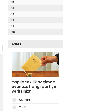
15.
16.
17.
18.
19.
20.
ANKET
Yapılacak ilk seçimde
oyunuzu hangi partiye
verirsiniz?
AK Parti
CHP