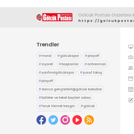
Operasyonlarda yaklaşık 2
kilogram uyuşturucu
madde ile 121 kök kenevir
Gölcük Postası Gazetesi il
bitkisi ele geçirilirken, 9
https://golcukposta
şüpheli tutuklandı
Trendler
#
moral
#
gölcükspor
#
playoff
#
ziyaret
#
başkanlar
#
antrenman
#
yarıfinalgölcükspor
#
yusuf tokuş
#
playoff
#
darıca gençlerbirliğigölcük bakallar
#
büfeler ve tekel bayileri odası
#
faruk hikmet kesgin
#
gölcük
#
gölcük belediyesiesnaf
#
tuncay yıldız
#
seçim
#
esnaf odası