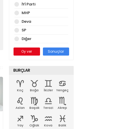
İYİ Parti
MHP
Deva
SP
Diğer
Oy ver
Sonuçlar
BURÇLAR
Koç
Boğa
İkizler
Yengeç
Aslan
Başak
Terazi
Akrep
Yay
Oğlak
Kova
Balık