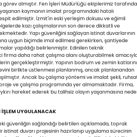
a görev almıştır. Fen İşleri Müdürlüğü ekiplerimiz tarafınd
e, yaşanan kaymanın imalat programındaki hatalı
it edilmiştir. İzmit'in eski yerleşim dokusu ve eğimli
lgelerde kazı çalışmalarının son derece dikkatli ve
ekmektedir. Yapı güvenliğini sağlayan istinat duvarlarının
ına uygun biçimde imal edilmesi gerekirken, şantiyede
alar yapıldığı belirlenmiştir. Edinilen teknik
ci firma daha rahat çalışma alanı oluşturabilmek amacıyl
rin gerçekleştirmiştir. Yapının bodrum ve zemin katların
işlevini birlikte üstlenmesi planlanmış, ancak planlanandan
laşılmıştır. Ancak bu çalışma yöntemi ve imalat şekli, ruhsa
proje ve çalışma programında yer almamaktadır. Firma,
ykırı hareket ederek bu talihsiz olayın yaşanmasına nede
Aİ İŞLEM UYGULANACAK
 güvenliğin sağlandığı belirtilen açıklamada, toprak
r istinat duvarı projesinin hazırlanıp uygulama sürecinin