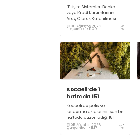
yakalandı
“Bilişim Sistemleri Banka
veya Kredi Kurumlarının
Araç Olarak Kullanılması
Suretiyle Dolandırıcılık”
06 Ağustos 2026
Perşembe
11:00
suçundan 11 yıl 3 ay
kesinleşmiş hapis cezası
bulunan şahıs yakalandı
Kocaeli’de 1
haftada 151
uyuşturucu
Kocaeli’de polis ve
operasyonu
jandarma ekiplerinin son bir
haftada düzenlediği 151
uyuşturucu operasyonunda
05 Ağustos 2026
Çarşamba
11:17
161 şüpheli hakkında adli
işlem başlatıldı.