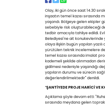
Olay, iki gün önce saat 14.30 sır
inşaatın temel kazısı sırasında 
yaşandı. Bölgeye gelen ekipler g
sebebiyle risk oluşturabileceği de
tedbir amacıyla tahliye edildi. E
Belediyesi'ne ait konukevlerinde 
olaya ilişkin bugün yapılan yazıl
yürütülen teknik incelemelere d
temel kazısı sırasında imalat pr
kademeli şekilde alınmadan derin
gidilmesi nedeniyle yaşandığı de
yapıların durumu ve sürecin sağlı
değerlendirilmektedir" denildi.
‘ŞANTİYEDE PROJE HARİCİ VE 
Açıklama şöyle devam etti: "Ruhsa
sırasında meydana gelen toprak ka