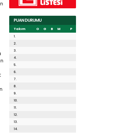
an
PUAN DURUMU
Takım
O
G
B
M
P
1.
2.
3.
a
4.
ın
5.
6.
t
7.
8.
n
9.
10.
11.
12.
13.
14.