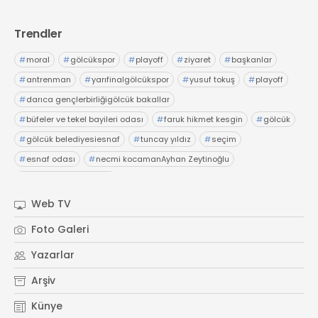
Trendler
#
moral
#
gölcükspor
#
playoff
#
ziyaret
#
başkanlar
#
antrenman
#
yarıfinalgölcükspor
#
yusuf tokuş
#
playoff
#
darıca gençlerbirliğigölcük bakallar
#
büfeler ve tekel bayileri odası
#
faruk hikmet kesgin
#
gölcük
#
gölcük belediyesiesnaf
#
tuncay yıldız
#
seçim
#
esnaf odası
#
necmi kocamanAyhan Zeytinoğlu
#
Kocaeli Sanayi Odası
Web TV
Foto Galeri
Yazarlar
Arşiv
Künye