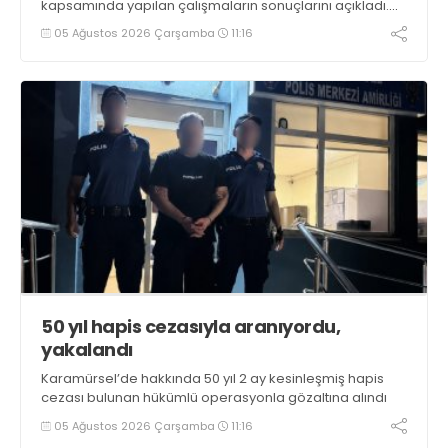
kapsamında yapılan çalışmaların sonuçlarını açıkladı.
Çalışmalar sonucunda uyuşturucu ve uyarıcı madde
05 Ağustos 2026 Çarşamba
11:16
kullanan, ticaretini ve sevkiyatını yapan 44 şahıs
tutuklandı
50 yıl hapis cezasıyla aranıyordu,
yakalandı
Karamürsel’de hakkında 50 yıl 2 ay kesinleşmiş hapis
cezası bulunan hükümlü operasyonla gözaltına alındı
05 Ağustos 2026 Çarşamba
11:16