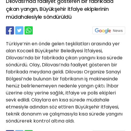
Dilovası’nda faaliyet gösteren bir fabrikada
21 Gölcük
çıkan yangın, Büyükşehir itfaiye ekiplerinin
02624132333
müdahalesiyle söndürüldü
haber@golcukpostasi.com
Türkiye’nin en önde gelen teşkilatları arasında yer
alan Kocaeli Büyükşehir Belediyesi İtfaiyesi,
Dilovası’nda bir fabrikada çıkan yangını kısa sürede
söndürdü. Olay, Dilovası’nda faaliyet gösteren bir
fabrikada meydana geldi. Dilovası Organize Sanayi
Bölgesi’nde bulunan bir fabrikanın iş makinesinde
henüz belirlenemeyen nedenle yangın çıktı. İhbar
üzerine olay yerine sağlık, itfaiye ve polis ekipleri
sevk edildi. Olaylara en kısa sürede müdahale
etmesiyle adından söz ettiren Büyükşehir itfaiyesi,
teknik donanım ve çalışmasıyla kısa sürede yangını
söndürerek kontrol altına aldı.