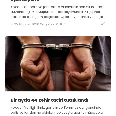
Kocaeli’de polis ve jandarma ekiplerinin son bir haftada
düzenlediği 151 uyuşturucu operasyonunda 161 şüpheli
hakkında adli işlem başlatıldı. Operasyonlarda yaklaşık
2 kilogram uyuşturucu madde ile 121 kök kenevir bitkisi
05 Ağustos 2026 Çarşamba
11:17
ele geçirilirken, 9 şüpheli tutuklandı
Bir ayda 44 zehir taciri tutuklandı
Kocaeli Valiliği, ilimiz genelinde Temmuz ayı içerisinde
polis ve jandarma ekiplerince uyuşturucu ile mücadele