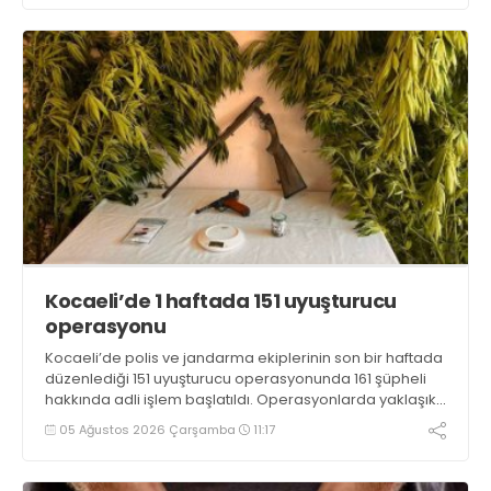
Kocaeli’de 1 haftada 151 uyuşturucu
operasyonu
Kocaeli’de polis ve jandarma ekiplerinin son bir haftada
düzenlediği 151 uyuşturucu operasyonunda 161 şüpheli
hakkında adli işlem başlatıldı. Operasyonlarda yaklaşık
2 kilogram uyuşturucu madde ile 121 kök kenevir bitkisi
05 Ağustos 2026 Çarşamba
11:17
ele geçirilirken, 9 şüpheli tutuklandı