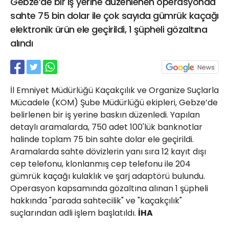
Gebze’de bir iş yerine düzenlenen operasyonda
21 Gölcük
sahte 75 bin dolar ile çok sayıda gümrük kaçağı
02624132333
elektronik ürün ele geçirildi, 1 şüpheli gözaltına
haber@golcukpostasi.com
alındı
İl Emniyet Müdürlüğü Kaçakçılık ve Organize Suçlarla
Mücadele (KOM) Şube Müdürlüğü ekipleri, Gebze’de
belirlenen bir iş yerine baskın düzenledi. Yapılan
detaylı aramalarda, 750 adet 100'lük banknotlar
halinde toplam 75 bin sahte dolar ele geçirildi.
Aramalarda sahte dövizlerin yanı sıra 12 kayıt dışı
cep telefonu, klonlanmış cep telefonu ile 204
gümrük kaçağı kulaklık ve şarj adaptörü bulundu.
Operasyon kapsamında gözaltına alınan 1 şüpheli
hakkında "parada sahtecilik" ve "kaçakçılık"
suçlarından adli işlem başlatıldı.
İHA