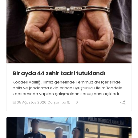
Bir ayda 44 zehir taciri tutuklandı
Kocaeli Valiliği, ilimiz genelinde Temmuz ayı içerisinde
polis ve jandarma ekiplerince uyuşturucu ile mücadele
kapsamında yapılan çalışmaların sonuçlarını açıkladı.
Çalışmalar sonucunda uyuşturucu ve uyarıcı madde
05 Ağustos 2026 Çarşamba
11:16
kullanan, ticaretini ve sevkiyatını yapan 44 şahıs
tutuklandı