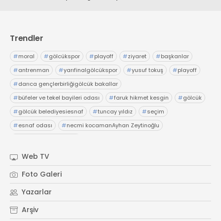
Trendler
#
moral
#
gölcükspor
#
playoff
#
ziyaret
#
başkanlar
#
antrenman
#
yarıfinalgölcükspor
#
yusuf tokuş
#
playoff
#
darıca gençlerbirliğigölcük bakallar
#
büfeler ve tekel bayileri odası
#
faruk hikmet kesgin
#
gölcük
#
gölcük belediyesiesnaf
#
tuncay yıldız
#
seçim
#
esnaf odası
#
necmi kocamanAyhan Zeytinoğlu
#
Kocaeli Sanayi Odası
Web TV
Foto Galeri
Yazarlar
Arşiv