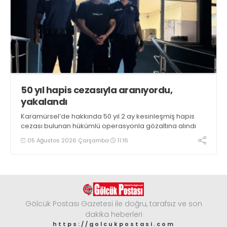
50 yıl hapis cezasıyla aranıyordu,
yakalandı
Karamürsel’de hakkında 50 yıl 2 ay kesinleşmiş hapis
cezası bulunan hükümlü operasyonla gözaltına alındı
05 Ağustos 2026 Çarşamba
11:16
Gölcük Postası Gazetesi ile doğru, tarafsız ve son
dakika heberleri
https://golcukpostasi.com