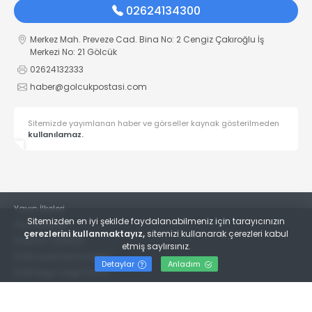
02624134300
Merkez Mah. Preveze Cad. Bina No: 2 Cengiz Çakıroğlu İş
Merkezi No: 21 Gölcük
02624132333
haber@golcukpostasi.com
Sitemizde yayımlanan haber ve görseller kaynak gösterilmeden
kullanılamaz.
Yayın İlkeleri
Sitemizden en iyi şekilde faydalanabilmeniz için tarayıcınızın
Veri Politikası
çerezlerini kullanmaktayız,
sitemizi kullanarak çerezleri kabul
Kullanım Şartları
etmiş saylırsınız.
KVKK Aydınlatma Metni
Detaylar
Anladım
KVKK Bilgi Talep Formu
© 2022
Gölcük Postası Gazetesi
- Tüm hakları saklıdır.