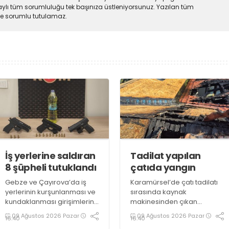
ylı tüm sorumluluğu tek başınıza üstleniyorsunuz. Yazılan tüm
lde sorumlu tutulamaz.
İş yerlerine saldıran
Tadilat yapılan
8 şüpheli tutuklandı
çatıda yangın
Gebze ve Çayırova’da iş
Karamürsel’de çatı tadilatı
yerlerinin kurşunlanması ve
sırasında kaynak
kundaklanması girişimlerine
makinesinden çıkan
ilişkin operasyonda
kıvılcımlar yangına neden
09 Ağustos 2026 Pazar
09 Ağustos 2026 Pazar
16:40
16:40
gözaltına alınan 8 şüpheli
oldu. Alevlerin sardığı çatı,