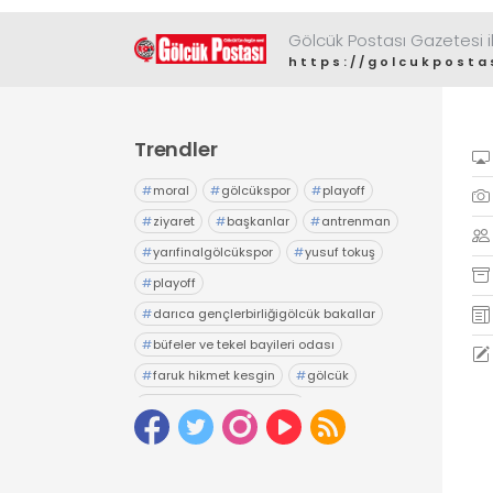
Gölcük Postası Gazetesi il
https://golcukposta
Trendler
#
moral
#
gölcükspor
#
playoff
#
ziyaret
#
başkanlar
#
antrenman
#
yarıfinalgölcükspor
#
yusuf tokuş
#
playoff
#
darıca gençlerbirliğigölcük bakallar
#
büfeler ve tekel bayileri odası
#
faruk hikmet kesgin
#
gölcük
#
gölcük belediyesiesnaf
#
tuncay yıldız
#
seçim
#
esnaf odası