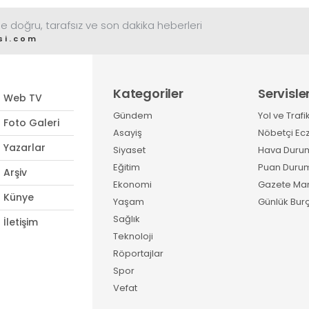
e doğru, tarafsız ve son dakika heberleri
si.com
Kategoriler
Servisle
Web TV
Gündem
Yol ve Trafi
Foto Galeri
Asayiş
Nöbetçi Ec
Yazarlar
Siyaset
Hava Duru
Eğitim
Puan Duru
Arşiv
Ekonomi
Gazete Man
Künye
Yaşam
Günlük Burç
Sağlık
İletişim
Teknoloji
Röportajlar
Spor
Vefat