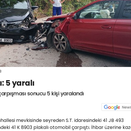
3
: 5 yaralı
çarpışması sonucu 5 kişi yaralandı
hallesi mevkisinde seyreden S.T. idaresindeki 41 JB 493
ndeki 41 K 8903 plakalı otomobil çarpıştı. İhbar üzerine ka