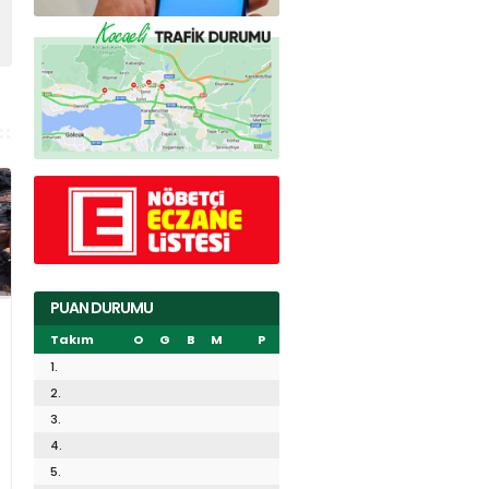
PUAN DURUMU
Takım
O
G
B
M
P
1.
2.
3.
4.
5.