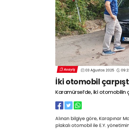
Asayiş
03 Ağustos 2025
09:2
İki otomobil çarpıştı
Karamürsel’de, iki otomobilin 
Alınan bilgiye göre, Karapınar Ma
plakalı otomobil ile E.Y. yönetimi