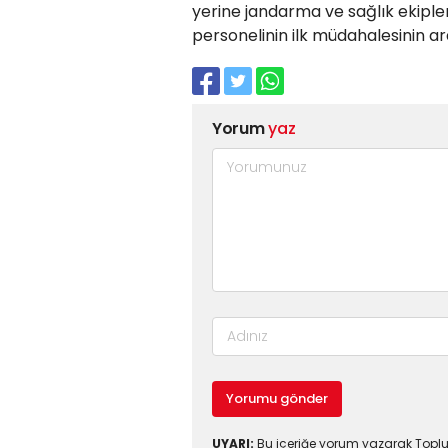
yerine jandarma ve sağlık ekipler
personelinin ilk müdahalesinin a
Yorum
yaz
Yorumu gönder
UYARI:
Bu içeriğe yorum yazarak Toplul