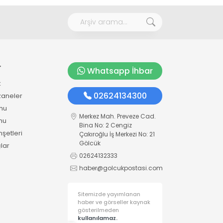
r
Whatsapp İhbar
k
02624134300
zaneler
mu
Merkez Mah. Preveze Cad.
mu
Bina No: 2 Cengiz
şetleri
Çakıroğlu İş Merkezi No: 21
Gölcük
lar
02624132333
haber@golcukpostasi.com
Sitemizde yayımlanan
haber ve görseller kaynak
gösterilmeden
kullanılamaz.