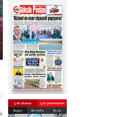
02624132333
haber@golcukpostasi.com
Çok okunan
Çok yorumlanan
Bugün
Bu hafta
Bu ay
za