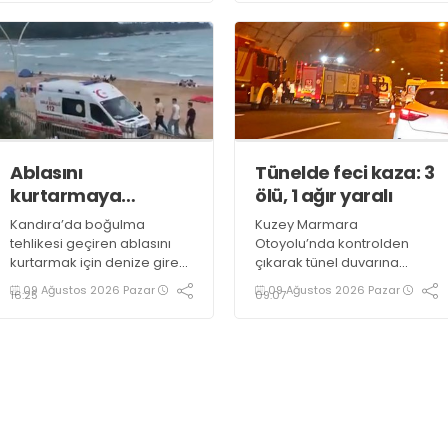
tutuklandı
itfaiye ekiplerince
söndürülürken, evde hasar
meydana geldi
Ablasını
Tünelde feci kaza: 3
kurtarmaya
ölü, 1 ağır yaralı
çalışırken boğuldu
Kandıra’da boğulma
Kuzey Marmara
tehlikesi geçiren ablasını
Otoyolu’nda kontrolden
kurtarmak için denize giren
çıkarak tünel duvarına
19 yaşındaki genç,
çarpan hafif ticari araçtaki 3
09 Ağustos 2026 Pazar
09 Ağustos 2026 Pazar
16:25
09:07
kaldırıldığı hastanede
kişi hayatını kaybetti, 1 kişi
hayatını kaybetti
ağır yaralandı