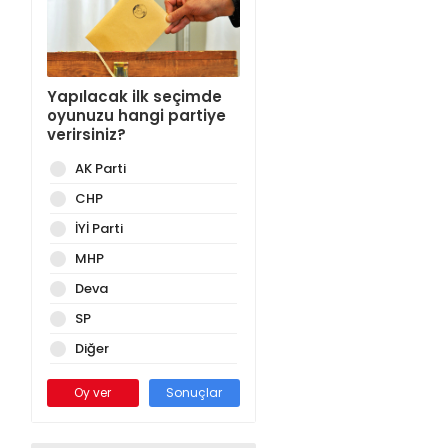
Yapılacak ilk seçimde
oyunuzu hangi partiye
verirsiniz?
AK Parti
CHP
İYİ Parti
MHP
Deva
SP
Diğer
Oy ver
Sonuçlar