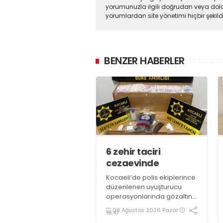
yorumunuzla ilgili doğrudan veya dola
yorumlardan site yönetimi hiçbir şeki
BENZER HABERLER
6 zehir taciri
cezaevinde
Kocaeli’de polis ekiplerince
düzenlenen uyuşturucu
operasyonlarında gözaltına
alınan 11 şüpheliden 6’sı
09 Ağustos 2026 Pazar
16:41
tutuklandı