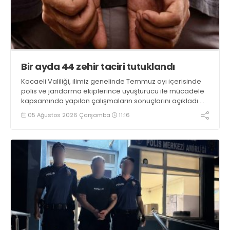
Bir ayda 44 zehir taciri tutuklandı
Kocaeli Valiliği, ilimiz genelinde Temmuz ayı içerisinde
polis ve jandarma ekiplerince uyuşturucu ile mücadele
kapsamında yapılan çalışmaların sonuçlarını açıkladı.
Çalışmalar sonucunda uyuşturucu ve uyarıcı madde
05 Ağustos 2026 Çarşamba
11:16
kullanan, ticaretini ve sevkiyatını yapan 44 şahıs
tutuklandı