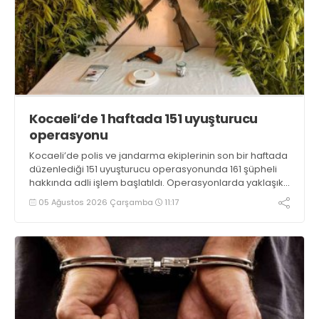
Kocaeli’de 1 haftada 151 uyuşturucu
operasyonu
Kocaeli’de polis ve jandarma ekiplerinin son bir haftada
düzenlediği 151 uyuşturucu operasyonunda 161 şüpheli
hakkında adli işlem başlatıldı. Operasyonlarda yaklaşık
2 kilogram uyuşturucu madde ile 121 kök kenevir bitkisi
05 Ağustos 2026 Çarşamba
11:17
ele geçirilirken, 9 şüpheli tutuklandı