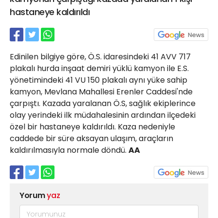
21 Gölcük
hastaneye kaldırıldı
02624132333
haber@golcukpostasi.com
Edinilen bilgiye göre, Ö.S. idaresindeki 41 AVV 717
plakalı hurda inşaat demiri yüklü kamyon ile E.S.
yönetimindeki 41 VU 150 plakalı aynı yüke sahip
kamyon, Mevlana Mahallesi Erenler Caddesi'nde
çarpıştı. Kazada yaralanan Ö.S, sağlık ekiplerince
olay yerindeki ilk müdahalesinin ardından ilçedeki
özel bir hastaneye kaldırıldı. Kaza nedeniyle
caddede bir süre aksayan ulaşım, araçların
kaldırılmasıyla normale döndü.
AA
Yorum
yaz