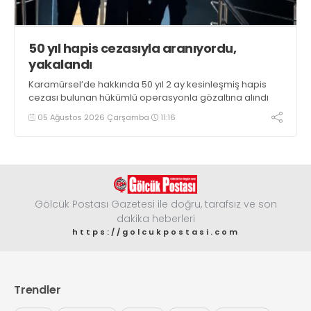
50 yıl hapis cezasıyla aranıyordu,
yakalandı
Karamürsel’de hakkında 50 yıl 2 ay kesinleşmiş hapis
cezası bulunan hükümlü operasyonla gözaltına alındı
05 Ağustos 2026 Çarşamba
11:16
Gölcük Postası Gazetesi ile doğru, tarafsız ve son
dakika heberleri
https://golcukpostasi.com
Trendler