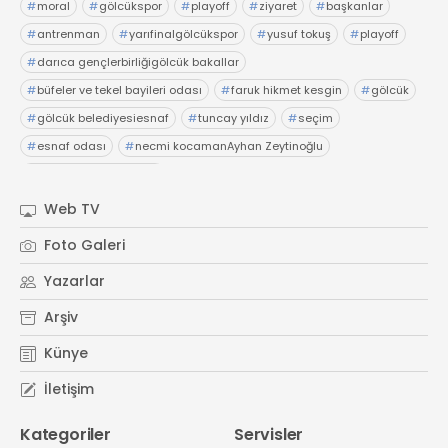
#
moral
#
gölcükspor
#
playoff
#
ziyaret
#
başkanlar
#
antrenman
#
yarıfinalgölcükspor
#
yusuf tokuş
#
playoff
#
darıca gençlerbirliğigölcük bakallar
#
büfeler ve tekel bayileri odası
#
faruk hikmet kesgin
#
gölcük
#
gölcük belediyesiesnaf
#
tuncay yıldız
#
seçim
#
esnaf odası
#
necmi kocamanAyhan Zeytinoğlu
#
Kocaeli Sanayi Odası
Web TV
Foto Galeri
Yazarlar
Arşiv
Künye
İletişim
Kategoriler
Servisler