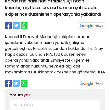
Kocaeli’de hakkında hırsızlık suçundan
21 Gölcük
kesinleşmiş hapis cezası bulunan şahıs, polis
02624132333
ekiplerince düzenlenen operasyonla yakalandı
haber@golcukpostasi.com
Kocaeli İl Emniyet Müdürlüğü ekipleri, aranan
şahısların yakalanmasına yönelik çalışma
gerçekleştirdi. Hırsızlık suçundan hakkında 4 yıl 2 ay
hapis cezası bulunan N.A. (36), düzenlenen
operasyonla yakalandı. Emniyetteki işlemleri
tamamlanan hükümlü, sevk edildiği adli
makamlarca tutuklanarak cezaevine gönderildi.
İHA
Yorum
yaz