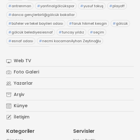
#
antrenman
#
yarıfinalgölcükspor
#
yusuf tokuş
#
playoff
#
darıca gençlerbirliğigölcük bakallar
#
büfeler ve tekel bayileri odası
#
faruk hikmet kesgin
#
gölcük
#
gölcük belediyesiesnaf
#
tuncay yıldız
#
seçim
#
esnaf odası
#
necmi kocamanAyhan Zeytinoğlu
#
Kocaeli Sanayi Odası
Web TV
Foto Galeri
Yazarlar
Arşiv
Künye
İletişim
Kategoriler
Servisler