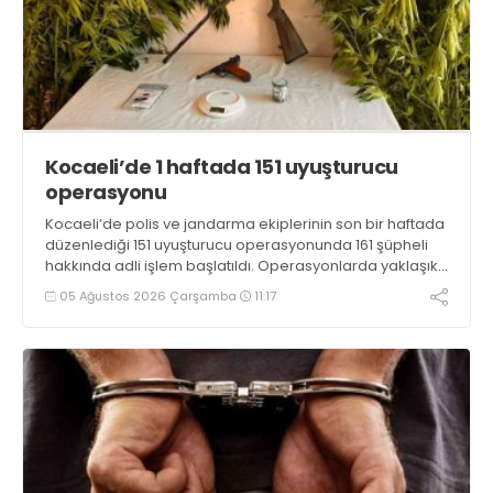
Kocaeli’de 1 haftada 151 uyuşturucu
operasyonu
Kocaeli’de polis ve jandarma ekiplerinin son bir haftada
düzenlediği 151 uyuşturucu operasyonunda 161 şüpheli
hakkında adli işlem başlatıldı. Operasyonlarda yaklaşık
2 kilogram uyuşturucu madde ile 121 kök kenevir bitkisi
05 Ağustos 2026 Çarşamba
11:17
ele geçirilirken, 9 şüpheli tutuklandı