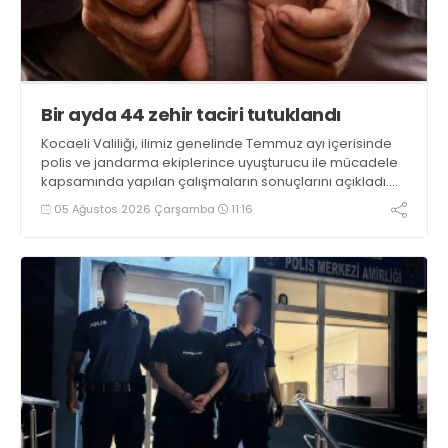
Bir ayda 44 zehir taciri tutuklandı
Kocaeli Valiliği, ilimiz genelinde Temmuz ayı içerisinde
polis ve jandarma ekiplerince uyuşturucu ile mücadele
kapsamında yapılan çalışmaların sonuçlarını açıkladı.
Çalışmalar sonucunda uyuşturucu ve uyarıcı madde
05 Ağustos 2026 Çarşamba
11:16
kullanan, ticaretini ve sevkiyatını yapan 44 şahıs
tutuklandı