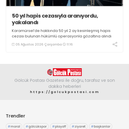
50 yıl hapis cezasıyla aranıyordu,
yakalandı
Karamürsel’de hakkında 50 yıl 2 ay kesinleşmiş hapis
cezası bulunan hükümlü operasyonla gözaltına alındı
05 Ağustos 2026 Çarşamba
11:16
Gölcük Postası Gazetesi ile doğru, tarafsız ve son
dakika heberleri
https://golcukpostasi.com
Trendler
#
moral
#
gölcükspor
#
playoff
#
ziyaret
#
başkanlar