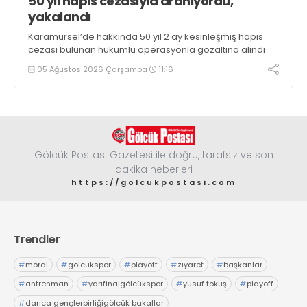
50 yıl hapis cezasıyla aranıyordu,
yakalandı
Karamürsel’de hakkında 50 yıl 2 ay kesinleşmiş hapis
cezası bulunan hükümlü operasyonla gözaltına alındı
05 Ağustos 2026 Çarşamba
11:16
Gölcük Postası Gazetesi ile doğru, tarafsız ve son
dakika heberleri
https://golcukpostasi.com
Trendler
#
moral
#
gölcükspor
#
playoff
#
ziyaret
#
başkanlar
#
antrenman
#
yarıfinalgölcükspor
#
yusuf tokuş
#
playoff
#
darıca gençlerbirliğigölcük bakallar