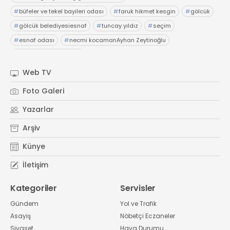
#
büfeler ve tekel bayileri odası
#
faruk hikmet kesgin
#
gölcük
#
gölcük belediyesiesnaf
#
tuncay yıldız
#
seçim
#
esnaf odası
#
necmi kocamanAyhan Zeytinoğlu
#
Kocaeli Sanayi Odası
Web TV
Foto Galeri
Yazarlar
Arşiv
Künye
İletişim
Kategoriler
Servisler
Gündem
Yol ve Trafik
Asayiş
Nöbetçi Eczaneler
Siyaset
Hava Durumu