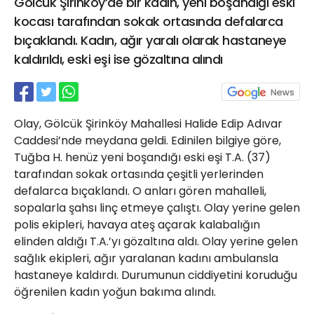
Gölcük Şirinköy’de bir kadın, yeni boşandığı eski
21 Gölcük
kocası tarafından sokak ortasında defalarca
02624132333
bıçaklandı. Kadın, ağır yaralı olarak hastaneye
haber@golcukpostasi.com
kaldırıldı, eski eşi ise gözaltına alındı
Olay, Gölcük Şirinköy Mahallesi Halide Edip Adıvar
Caddesi’nde meydana geldi. Edinilen bilgiye göre,
Tuğba H. henüz yeni boşandığı eski eşi T.A. (37)
tarafından sokak ortasında çeşitli yerlerinden
defalarca bıçaklandı. O anları gören mahalleli,
sopalarla şahsı linç etmeye çalıştı. Olay yerine gelen
polis ekipleri, havaya ateş açarak kalabalığın
elinden aldığı T.A.’yı gözaltına aldı. Olay yerine gelen
sağlık ekipleri, ağır yaralanan kadını ambulansla
hastaneye kaldırdı. Durumunun ciddiyetini koruduğu
öğrenilen kadın yoğun bakıma alındı.