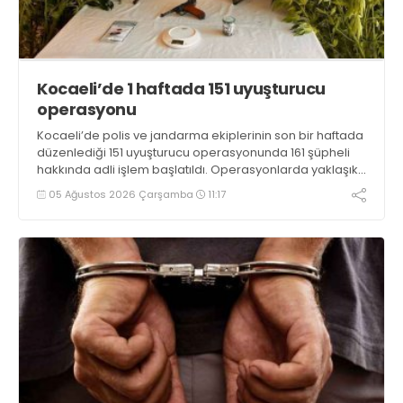
Kocaeli’de 1 haftada 151 uyuşturucu
operasyonu
Kocaeli’de polis ve jandarma ekiplerinin son bir haftada
düzenlediği 151 uyuşturucu operasyonunda 161 şüpheli
hakkında adli işlem başlatıldı. Operasyonlarda yaklaşık
2 kilogram uyuşturucu madde ile 121 kök kenevir bitkisi
05 Ağustos 2026 Çarşamba
11:17
ele geçirilirken, 9 şüpheli tutuklandı