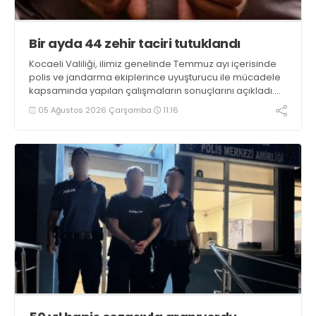
Bir ayda 44 zehir taciri tutuklandı
Kocaeli Valiliği, ilimiz genelinde Temmuz ayı içerisinde
polis ve jandarma ekiplerince uyuşturucu ile mücadele
kapsamında yapılan çalışmaların sonuçlarını açıkladı.
Çalışmalar sonucunda uyuşturucu ve uyarıcı madde
05 Ağustos 2026 Çarşamba
11:16
kullanan, ticaretini ve sevkiyatını yapan 44 şahıs
tutuklandı