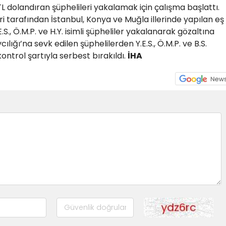
TL dolandıran şüphelileri yakalamak için çalışma başlattı.
eri tarafından İstanbul, Konya ve Muğla illerinde yapılan eş
.S., Ö.M.P. ve H.Y. isimli şüpheliler yakalanarak gözaltına
lığı’na sevk edilen şüphelilerden Y.E.S., Ö.M.P. ve B.S.
 kontrol şartıyla serbest bırakıldı.
İHA