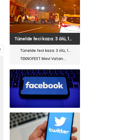
TEKNOFEST Mavi Vatan
öncesi toplantı yapıldı
Tünelde feci kaza: 3 ölü, 1
ağır yaralı
TEKNOFEST Mavi Vatan
öncesi toplantı yapıldı