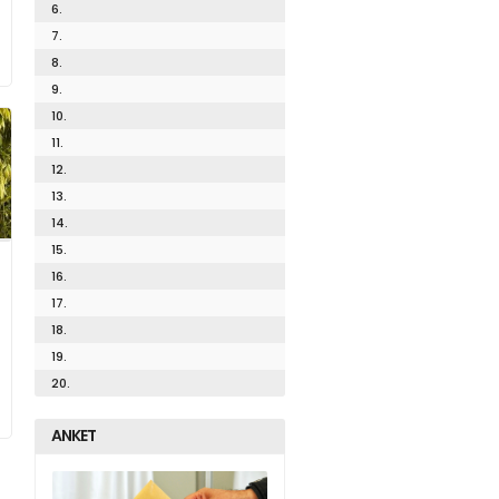
6.
7.
8.
9.
10.
11.
12.
13.
14.
15.
16.
17.
18.
19.
20.
ANKET