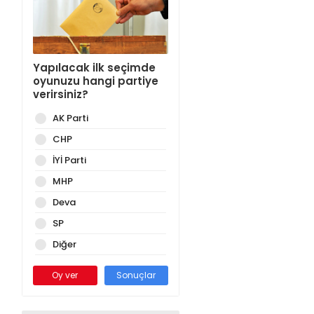
Yapılacak ilk seçimde
oyunuzu hangi partiye
verirsiniz?
AK Parti
CHP
İYİ Parti
MHP
Deva
SP
Diğer
Oy ver
Sonuçlar