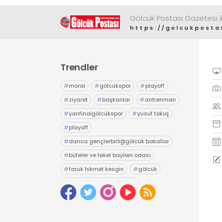
Gölcük Postası Gazetesi il
https://golcukposta
Trendler
#
moral
#
gölcükspor
#
playoff
#
ziyaret
#
başkanlar
#
antrenman
#
yarıfinalgölcükspor
#
yusuf tokuş
#
playoff
#
darıca gençlerbirliğigölcük bakallar
#
büfeler ve tekel bayileri odası
#
faruk hikmet kesgin
#
gölcük
#
gölcük belediyesiesnaf
#
tuncay yıldız
#
seçim
#
esnaf odası