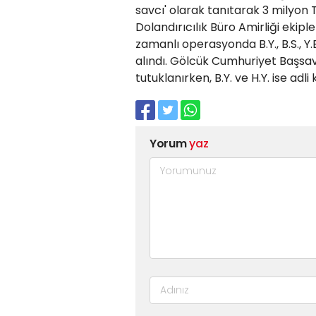
savcı' olarak tanıtarak 3 milyon 
Dolandırıcılık Büro Amirliği ekipl
zamanlı operasyonda B.Y., B.S., Y.E
alındı. Gölcük Cumhuriyet Başsavcı
tutuklanırken, B.Y. ve H.Y. ise adli
Yorum
yaz