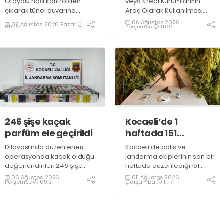
Otoyolu’nda kontrolden
veya Kredi Kurumlarının
çıkarak tünel duvarına
Araç Olarak Kullanılması
çarpan hafif ticari araçtaki 3
Suretiyle Dolandırıcılık”
06 Ağustos 2026
09 Ağustos 2026 Pazar
Perşembe
11:00
09:07
kişi hayatını kaybetti, 1 kişi
suçundan 11 yıl 3 ay
ağır yaralandı
kesinleşmiş hapis cezası
bulunan şahıs yakalandı
246 şişe kaçak
Kocaeli’de 1
parfüm ele geçirildi
haftada 151
uyuşturucu
Dilovası’nda düzenlenen
Kocaeli’de polis ve
operasyonu
operasyonda kaçak olduğu
jandarma ekiplerinin son bir
değerlendirilen 246 şişe
haftada düzenlediği 151
parfüm ele geçirildi
uyuşturucu operasyonunda
06 Ağustos 2026
05 Ağustos 2026
Perşembe
09:21
Çarşamba
11:17
161 şüpheli hakkında adli
işlem başlatıldı.
Operasyonlarda yaklaşık 2
kilogram uyuşturucu