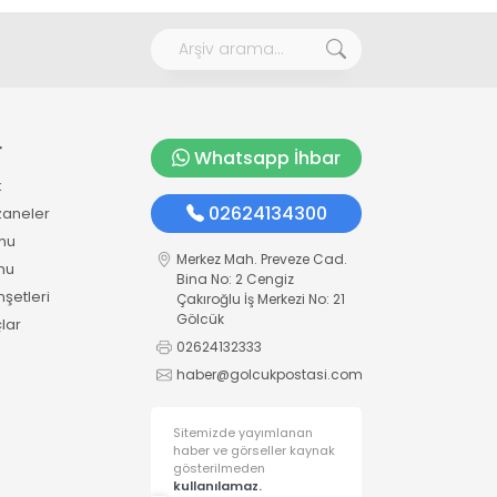
r
Whatsapp İhbar
k
02624134300
zaneler
mu
Merkez Mah. Preveze Cad.
mu
Bina No: 2 Cengiz
şetleri
Çakıroğlu İş Merkezi No: 21
Gölcük
lar
02624132333
haber@golcukpostasi.com
Sitemizde yayımlanan
haber ve görseller kaynak
gösterilmeden
kullanılamaz.