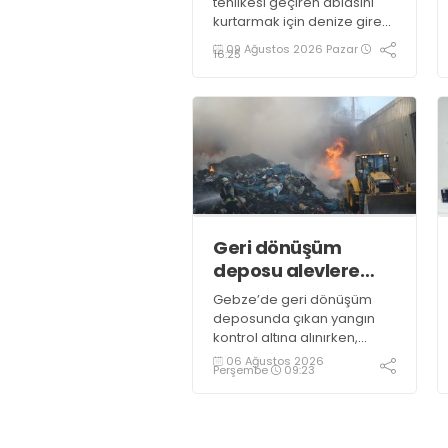
tehlikesi geçiren ablasını
kurtarmak için denize giren
19 yaşındaki genç,
09 Ağustos 2026 Pazar
16:25
kaldırıldığı hastanede
hayatını kaybetti
Geri dönüşüm
deposu alevlere
teslim oldu
Gebze’de geri dönüşüm
deposunda çıkan yangın
kontrol altına alınırken,
duman sebebiyle TEM ve
06 Ağustos 2026
Perşembe
09:23
D100 Karayolu’nda göz gözü
görmedi