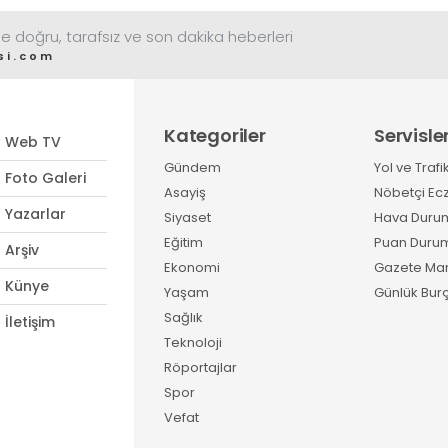
e doğru, tarafsız ve son dakika heberleri
si.com
Kategoriler
Servisle
Web TV
Gündem
Yol ve Trafi
Foto Galeri
Asayiş
Nöbetçi Ec
Yazarlar
Siyaset
Hava Duru
Eğitim
Puan Duru
Arşiv
Ekonomi
Gazete Man
Künye
Yaşam
Günlük Burç
Sağlık
İletişim
Teknoloji
Röportajlar
Spor
Vefat