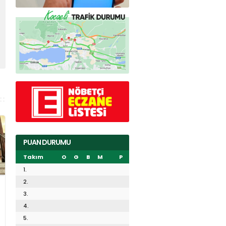
PUAN DURUMU
Takım
O
G
B
M
P
1.
2.
3.
4.
5.