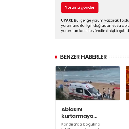
Yorumu gönder
UYARI:
Bu içeriğe yorum yazarak Toplul
yorumunuzla ilgili doğrudan veya dola
yorumlardan site yönetimi hiçbir şeki
BENZER HABERLER
Ablasını
kurtarmaya
çalışırken boğuldu
Kandıra’da boğulma