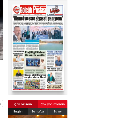
02624132333
haber@golcukpostasi.com
Çok okunan
Çok yorumlanan
Bugün
Bu hafta
Bu ay