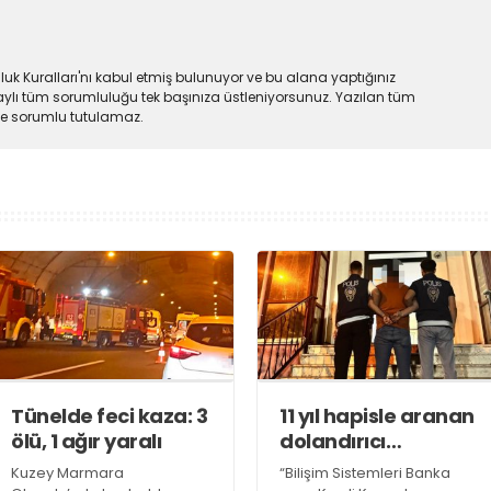
uk Kuralları'nı kabul etmiş bulunuyor ve bu alana yaptığınız
ylı tüm sorumluluğu tek başınıza üstleniyorsunuz. Yazılan tüm
lde sorumlu tutulamaz.
Tünelde feci kaza: 3
11 yıl hapisle aranan
ölü, 1 ağır yaralı
dolandırıcı
yakalandı
Kuzey Marmara
“Bilişim Sistemleri Banka