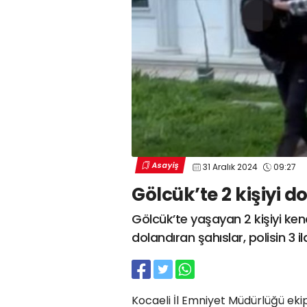
Asayiş
31 Aralık 2024
09:27
Gölcük’te 2 kişiyi d
Gölcük’te yaşayan 2 kişiyi kend
dolandıran şahıslar, polisin 3
Kocaeli İl Emniyet Müdürlüğü ekip