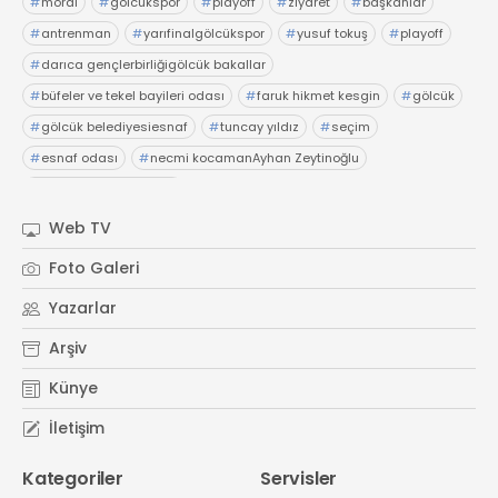
#
moral
#
gölcükspor
#
playoff
#
ziyaret
#
başkanlar
#
antrenman
#
yarıfinalgölcükspor
#
yusuf tokuş
#
playoff
#
darıca gençlerbirliğigölcük bakallar
#
büfeler ve tekel bayileri odası
#
faruk hikmet kesgin
#
gölcük
#
gölcük belediyesiesnaf
#
tuncay yıldız
#
seçim
#
esnaf odası
#
necmi kocamanAyhan Zeytinoğlu
#
Kocaeli Sanayi Odası
Web TV
Foto Galeri
Yazarlar
Arşiv
Künye
İletişim
Kategoriler
Servisler