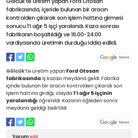
Gölcük'te üretim yapan Ford Otosan
21 Gölcük
fabrikasında, içeride bulunan bir aracın
02624132333
kontrolden çıkarak son işlem hattına girmesi
haber@golcukpostasi.com
sonucu 1’i ağır 5 işçi yaralandı. Kaza sonrası
fabrikanın boşaltıldığı ve 16.00-24.00
vardiyasında üretimin durduğu iddia edildi.
Gölcük
’te üretim yapan
Ford Otosan
fabrikasında
iş kazası meydana geldi. Fabrika
içinde bulunan bir aracın kontrolden çıkarak son
işlem hattına girdiği, olayda
1’i ağır 5 işçinin
yaralandığı
öğrenildi. Kazanın öğleden sonra
meydana geldiği belirtildi
Yorum
yaz