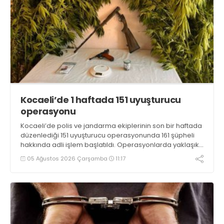
Kocaeli’de 1 haftada 151 uyuşturucu
operasyonu
Kocaeli’de polis ve jandarma ekiplerinin son bir haftada
düzenlediği 151 uyuşturucu operasyonunda 161 şüpheli
hakkında adli işlem başlatıldı. Operasyonlarda yaklaşık
2 kilogram uyuşturucu madde ile 121 kök kenevir bitkisi
05 Ağustos 2026 Çarşamba
11:17
ele geçirilirken, 9 şüpheli tutuklandı