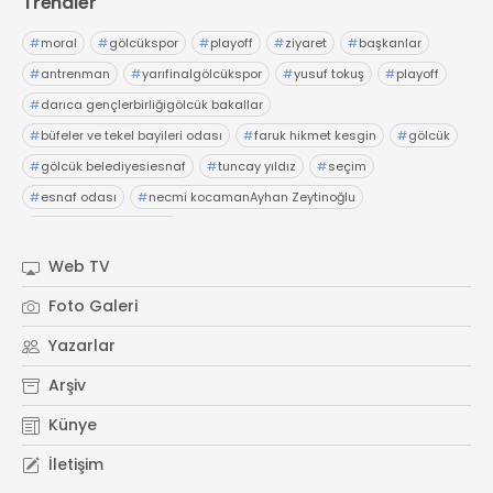
Trendler
#
moral
#
gölcükspor
#
playoff
#
ziyaret
#
başkanlar
#
antrenman
#
yarıfinalgölcükspor
#
yusuf tokuş
#
playoff
#
darıca gençlerbirliğigölcük bakallar
#
büfeler ve tekel bayileri odası
#
faruk hikmet kesgin
#
gölcük
#
gölcük belediyesiesnaf
#
tuncay yıldız
#
seçim
#
esnaf odası
#
necmi kocamanAyhan Zeytinoğlu
#
Kocaeli Sanayi Odası
Web TV
Foto Galeri
Yazarlar
Arşiv
Künye
İletişim