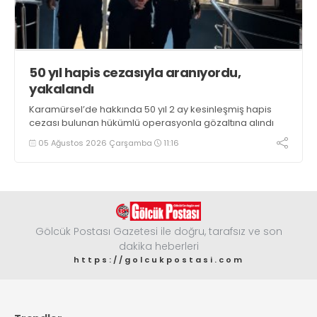
50 yıl hapis cezasıyla aranıyordu,
yakalandı
Karamürsel’de hakkında 50 yıl 2 ay kesinleşmiş hapis
cezası bulunan hükümlü operasyonla gözaltına alındı
05 Ağustos 2026 Çarşamba
11:16
Gölcük Postası Gazetesi ile doğru, tarafsız ve son
dakika heberleri
https://golcukpostasi.com