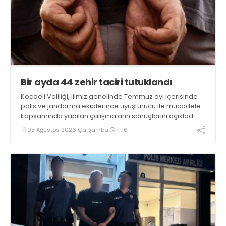
Bir ayda 44 zehir taciri tutuklandı
Kocaeli Valiliği, ilimiz genelinde Temmuz ayı içerisinde
polis ve jandarma ekiplerince uyuşturucu ile mücadele
kapsamında yapılan çalışmaların sonuçlarını açıkladı.
Çalışmalar sonucunda uyuşturucu ve uyarıcı madde
05 Ağustos 2026 Çarşamba
11:16
kullanan, ticaretini ve sevkiyatını yapan 44 şahıs
tutuklandı