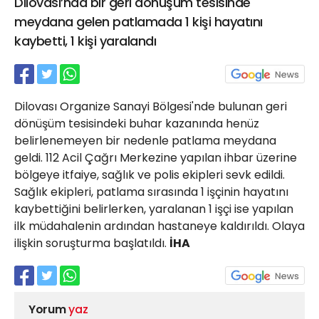
Dilovası’nda bir geri dönüşüm tesisinde
21 Gölcük
meydana gelen patlamada 1 kişi hayatını
02624132333
kaybetti, 1 kişi yaralandı
haber@golcukpostasi.com
Dilovası Organize Sanayi Bölgesi'nde bulunan geri
dönüşüm tesisindeki buhar kazanında henüz
belirlenemeyen bir nedenle patlama meydana
geldi. 112 Acil Çağrı Merkezine yapılan ihbar üzerine
bölgeye itfaiye, sağlık ve polis ekipleri sevk edildi.
Sağlık ekipleri, patlama sırasında 1 işçinin hayatını
kaybettiğini belirlerken, yaralanan 1 işçi ise yapılan
ilk müdahalenin ardından hastaneye kaldırıldı. Olaya
ilişkin soruşturma başlatıldı.
İHA
Yorum
yaz