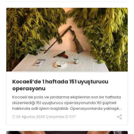
Kocaeli’de 1 haftada 151 uyuşturucu
operasyonu
Kocaeli’de polis ve jandarma ekiplerinin son bir haftada
düzenlediği 151 uyuşturucu operasyonunda 161 şüpheli
hakkında adli işlem başlatıldı. Operasyonlarda yaklaşık
2 kilogram uyuşturucu madde ile 121 kök kenevir bitkisi
05 Ağustos 2026 Çarşamba
11:17
ele geçirilirken, 9 şüpheli tutuklandı