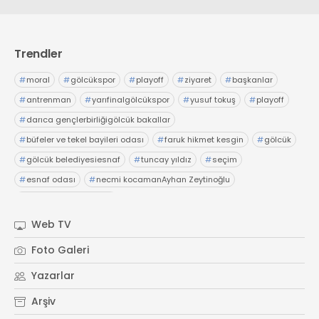
Trendler
#
moral
#
gölcükspor
#
playoff
#
ziyaret
#
başkanlar
#
antrenman
#
yarıfinalgölcükspor
#
yusuf tokuş
#
playoff
#
darıca gençlerbirliğigölcük bakallar
#
büfeler ve tekel bayileri odası
#
faruk hikmet kesgin
#
gölcük
#
gölcük belediyesiesnaf
#
tuncay yıldız
#
seçim
#
esnaf odası
#
necmi kocamanAyhan Zeytinoğlu
#
Kocaeli Sanayi Odası
Web TV
Foto Galeri
Yazarlar
Arşiv