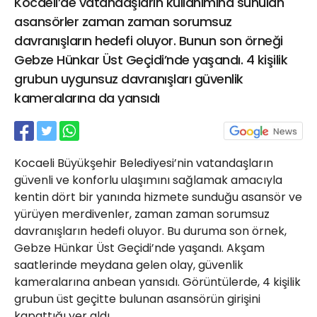
Kocaeli’de vatandaşların kullanımına sunulan
21 Gölcük
asansörler zaman zaman sorumsuz
02624132333
davranışların hedefi oluyor. Bunun son örneği
haber@golcukpostasi.com
Gebze Hünkar Üst Geçidi’nde yaşandı. 4 kişilik
grubun uygunsuz davranışları güvenlik
kameralarına da yansıdı
Kocaeli Büyükşehir Belediyesi’nin vatandaşların
güvenli ve konforlu ulaşımını sağlamak amacıyla
kentin dört bir yanında hizmete sunduğu asansör ve
yürüyen merdivenler, zaman zaman sorumsuz
davranışların hedefi oluyor. Bu duruma son örnek,
Gebze Hünkar Üst Geçidi’nde yaşandı. Akşam
saatlerinde meydana gelen olay, güvenlik
kameralarına anbean yansıdı. Görüntülerde, 4 kişilik
grubun üst geçitte bulunan asansörün girişini
kapattığı yer aldı.