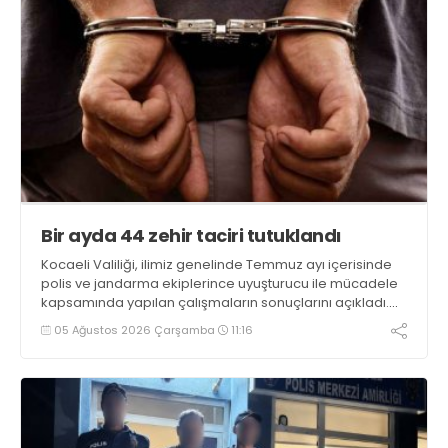
Bir ayda 44 zehir taciri tutuklandı
Kocaeli Valiliği, ilimiz genelinde Temmuz ayı içerisinde
polis ve jandarma ekiplerince uyuşturucu ile mücadele
kapsamında yapılan çalışmaların sonuçlarını açıkladı.
Çalışmalar sonucunda uyuşturucu ve uyarıcı madde
05 Ağustos 2026 Çarşamba
11:16
kullanan, ticaretini ve sevkiyatını yapan 44 şahıs
tutuklandı