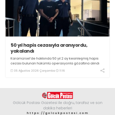
50 yıl hapis cezasıyla aranıyordu,
yakalandı
Karamürsel’de hakkında 50 yıl 2 ay kesinleşmiş hapis
cezası bulunan hükümlü operasyonla gözaltına alındı
05 Ağustos 2026 Çarşamba
11:16
Gölcük Postası Gazetesi ile doğru, tarafsız ve son
dakika heberleri
https://golcukpostasi.com