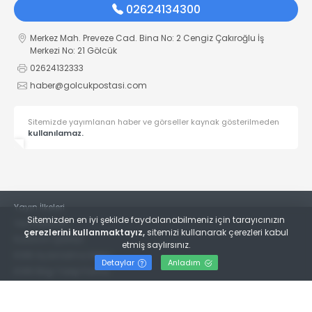
02624134300
Merkez Mah. Preveze Cad. Bina No: 2 Cengiz Çakıroğlu İş
Merkezi No: 21 Gölcük
02624132333
haber@golcukpostasi.com
Sitemizde yayımlanan haber ve görseller kaynak gösterilmeden
kullanılamaz.
Yayın İlkeleri
Sitemizden en iyi şekilde faydalanabilmeniz için tarayıcınızın
Veri Politikası
çerezlerini kullanmaktayız,
sitemizi kullanarak çerezleri kabul
Kullanım Şartları
etmiş saylırsınız.
KVKK Aydınlatma Metni
Detaylar
Anladım
KVKK Bilgi Talep Formu
© 2022
Gölcük Postası Gazetesi
- Tüm hakları saklıdır.