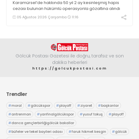
Karamürsel’de hakkında 50 yıl 2 ay kesinleşmiş hapis
cezası bulunan hükümlü operasyonla gözaltına alındı
05 Ağustos 2026 Çarşamba
11:16
Gölcük Postası Gazetesi ile doğru, tarafsız ve son
dakika heberleri
https://golcukpostasi.com
Trendler
#
moral
#
gölcükspor
#
playoff
#
ziyaret
#
başkanlar
#
antrenman
#
yarıfinalgölcükspor
#
yusuf tokuş
#
playoff
#
darıca gençlerbirliğigölcük bakallar
#
büfeler ve tekel bayileri odası
#
faruk hikmet kesgin
#
gölcük