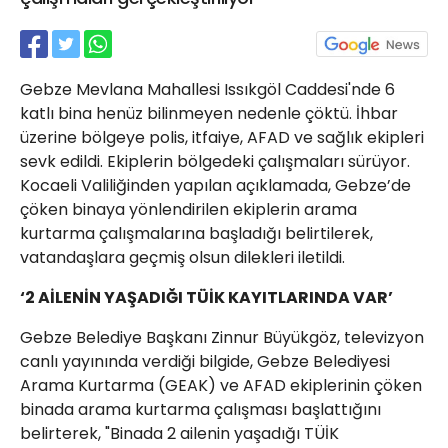
21 Gölcük
02624132333
haber@golcukpostasi.com
Gebze Mevlana Mahallesi Issıkgöl Caddesi'nde 6
katlı bina henüz bilinmeyen nedenle çöktü. İhbar
üzerine bölgeye polis, itfaiye, AFAD ve sağlık ekipleri
sevk edildi. Ekiplerin bölgedeki çalışmaları sürüyor.
Kocaeli Valiliğinden yapılan açıklamada, Gebze’de
çöken binaya yönlendirilen ekiplerin arama
kurtarma çalışmalarına başladığı belirtilerek,
vatandaşlara geçmiş olsun dilekleri iletildi.
‘2 AİLENİN YAŞADIĞI TÜİK KAYITLARINDA VAR’
Gebze Belediye Başkanı Zinnur Büyükgöz, televizyon
canlı yayınında verdiği bilgide, Gebze Belediyesi
Arama Kurtarma (GEAK) ve AFAD ekiplerinin çöken
binada arama kurtarma çalışması başlattığını
belirterek, "Binada 2 ailenin yaşadığı TÜİK