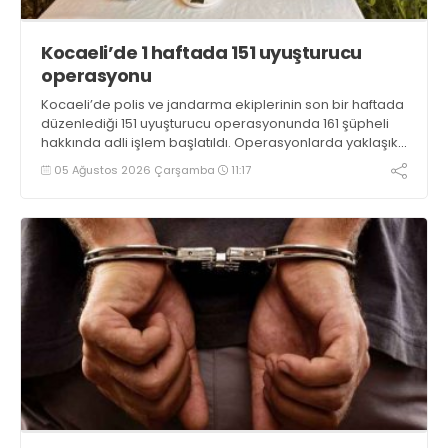
Kocaeli’de 1 haftada 151 uyuşturucu
operasyonu
Kocaeli’de polis ve jandarma ekiplerinin son bir haftada
düzenlediği 151 uyuşturucu operasyonunda 161 şüpheli
hakkında adli işlem başlatıldı. Operasyonlarda yaklaşık
2 kilogram uyuşturucu madde ile 121 kök kenevir bitkisi
05 Ağustos 2026 Çarşamba
11:17
ele geçirilirken, 9 şüpheli tutuklandı