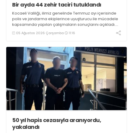
Bir ayda 44 zehir taciri tutuklandı
Kocaeli Valiliği, ilimiz genelinde Temmuz ayı içerisinde
polis ve jandarma ekiplerince uyuşturucu ile mücadele
kapsamında yapılan çalışmaların sonuçlarını açıkladı.
Çalışmalar sonucunda uyuşturucu ve uyarıcı madde
05 Ağustos 2026 Çarşamba
11:16
kullanan, ticaretini ve sevkiyatını yapan 44 şahıs
tutuklandı
50 yıl hapis cezasıyla aranıyordu,
yakalandı