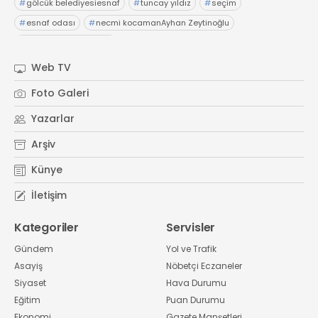
#
gölcük belediyesiesnaf
#
tuncay yıldız
#
seçim
#
esnaf odası
#
necmi kocamanAyhan Zeytinoğlu
#
Kocaeli Sanayi Odası
Web TV
Foto Galeri
Yazarlar
Arşiv
Künye
İletişim
Kategoriler
Servisler
Gündem
Yol ve Trafik
Asayiş
Nöbetçi Eczaneler
Siyaset
Hava Durumu
Eğitim
Puan Durumu
Ekonomi
Gazete Manşetleri