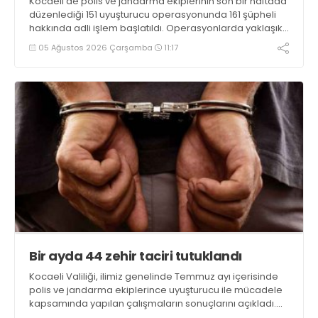
Kocaeli’de polis ve jandarma ekiplerinin son bir haftada
düzenlediği 151 uyuşturucu operasyonunda 161 şüpheli
hakkında adli işlem başlatıldı. Operasyonlarda yaklaşık
2 kilogram uyuşturucu madde ile 121 kök kenevir bitkisi
05 Ağustos 2026 Çarşamba
11:17
ele geçirilirken, 9 şüpheli tutuklandı
Bir ayda 44 zehir taciri tutuklandı
Kocaeli Valiliği, ilimiz genelinde Temmuz ayı içerisinde
polis ve jandarma ekiplerince uyuşturucu ile mücadele
kapsamında yapılan çalışmaların sonuçlarını açıkladı.
Çalışmalar sonucunda uyuşturucu ve uyarıcı madde