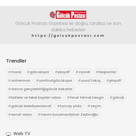
Gölcük Postası Gazetesi ile doğru, tarafsız ve son
dakika heberleri
https://golcukpostasi.com
Trendler
#
moral
#
gölcükspor
#
playoff
#
ziyaret
#
başkanlar
#
antrenman
#
yarıfinalgölcükspor
#
yusuf tokuş
#
playoff
#
darıca gençlerbirliğigölcük bakallar
#
büfeler ve tekel bayileri odası
#
faruk hikmet kesgin
#
gölcük
#
gölcük belediyesiesnaf
#
tuncay yıldız
#
seçim
#
esnaf odası
#
necmi kocamanAyhan Zeytinoğlu
#
Kocaeli Sanayi Odası
Web TV