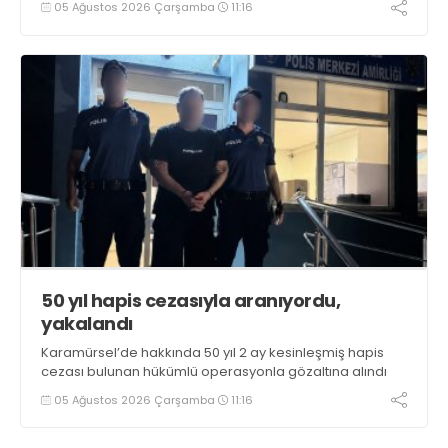
05 Ağustos 2026 Çarşamba
11:16
kullanan, ticaretini ve sevkiyatını yapan 44 şahıs
tutuklandı
50 yıl hapis cezasıyla aranıyordu,
yakalandı
Karamürsel’de hakkında 50 yıl 2 ay kesinleşmiş hapis
cezası bulunan hükümlü operasyonla gözaltına alındı
05 Ağustos 2026 Çarşamba
11:16