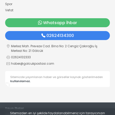
Spor
Vefat
Whatsapp İhbar
02624134300
Merkez Mah. Preveze Cad. Bina No: 2 Cengiz Çakıroğlu İş
Merkezi No: 21 Gölcük
02624132333
haber@golcukpostasi.com
Sitemizde yayımlanan haber ve görseller kaynak gösterilmeden
kullanılamaz.
Yayın İlkeleri
Sitemizden en iyi şekilde faydalanabilmeniz için tarayıcınızın
Veri Politikası