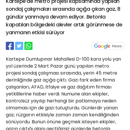
Kartepe’de metro projesi kapsamında yapılan
21 Gölcük
sondaj çalışmaları sırasında açığa çıkan gaz, 8
02624132333
gündür yanmaya devam ediyor. Betonla
haber@golcukpostasi.com
kapatılan bölgedeki alevler artık görünmese de
yanmanın etkisi sürüyor
Kartepe Dumlupınar Mahallesi D-100 kara yolu yan
yol üzerinde 2 Mart Pazar günü yapılan metro
projesi sondaj çalışması sırasında, yerin 45 metre
derinliğinde gaz açığa çıktı. Gazı fark eden firma
çalışanları, AFAD, itfaiye ve gaz dağıtım firması
yetkililerine haber verdi. Numune alan ekipler,
kontrolsüz yayılıp herhangi bir patlamaya neden
olmaması için de gazı tutuşturdu. Günlerdir yanan
gaz, rüzgarın etkisiyle zaman zaman kendiliğinden
sönüyordu. Bunun önüne geçmek isteyen ekipler,
gazın çıktığı alanı geçtiğimiz günlerde betonla