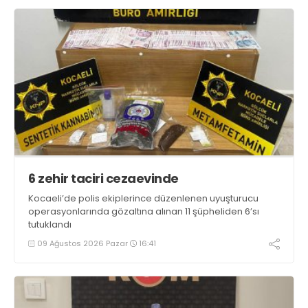
6 zehir taciri cezaevinde
Kocaeli’de polis ekiplerince düzenlenen uyuşturucu
operasyonlarında gözaltına alınan 11 şüpheliden 6’sı
tutuklandı
09 Ağustos 2026 Pazar
16:41