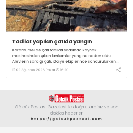
Tadilat yapılan çatıda yangın
Karamürsel’de çatı tadilatı sırasında kaynak
makinesinden çıkan kıvılcımlar yangına neden oldu.
Alevlerin sardığı çatı, itfaiye ekiplerince söndürülürken,
evde hasar meydana geldi
09 Ağustos 2026 Pazar
16:40
Gölcük Postası Gazetesi ile doğru, tarafsız ve son
dakika heberleri
https://golcukpostasi.com