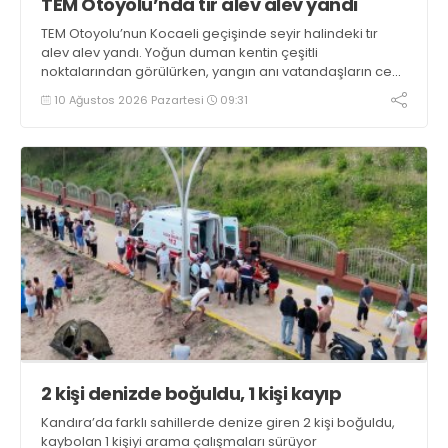
TEM Otoyolu’nda tır alev alev yandı
TEM Otoyolu’nun Kocaeli geçişinde seyir halindeki tır
alev alev yandı. Yoğun duman kentin çeşitli
noktalarından görülürken, yangın anı vatandaşların cep
telefonu kameralarına yansıdı
10 Ağustos 2026 Pazartesi
09:31
2 kişi denizde boğuldu, 1 kişi kayıp
Kandıra’da farklı sahillerde denize giren 2 kişi boğuldu,
kaybolan 1 kişiyi arama çalışmaları sürüyor