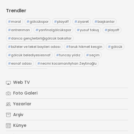
Trendler
#
moral
#
gölcükspor
#
playoff
#
ziyaret
#
başkanlar
#
antrenman
#
yarıfinalgölcükspor
#
yusuf tokuş
#
playoff
#
darıca gençlerbirliğigölcük bakallar
#
büfeler ve tekel bayileri odası
#
faruk hikmet kesgin
#
gölcük
#
gölcük belediyesiesnaf
#
tuncay yıldız
#
seçim
#
esnaf odası
#
necmi kocamanAyhan Zeytinoğlu
#
Kocaeli Sanayi Odası
Web TV
Foto Galeri
Yazarlar
Arşiv
Künye