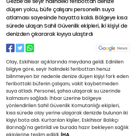
Gezbe’de seyir halindeki feribottan denize
21 Gölcük
düşen yolcu, büfe çalışanı personelin suya
02624132333
atlaması sayesinde hayatta kaldı. Bölgeye kısa
haber@golcukpostasi.com
sürede ulaşan Sahil Güvenlik ekipleri, iki kişiyi de
denizden çıkararak kıyıya ulaştırdı
Olay, Eskihisar açıklarında meydana geldi. Edinilen
bilgiye göre, seyir halindeki feribottan henüz
bilinmeyen bir nedenle denize düşen kişiyi fark eden
feribottaki büfenin çalışanı, vakit kaybetmeden
suya atladı. Personel, şahsa ulaşarak su üzerinde
kalmasını sağladı. İhbar üzerine bölgeye
yönlendirilen Sahil Güvenlik Komutanlığı ekipleri,
kısa sürede olay yerine ulaşarak denizde bulunan iki
kişiyi bota aldı. Kurtarılan kişiler, Eskihisar Balıkçı
Barınağı'na getirildi ve burada hazır bekleyen sağlık
ekiplerine teslim edildi.
İHA