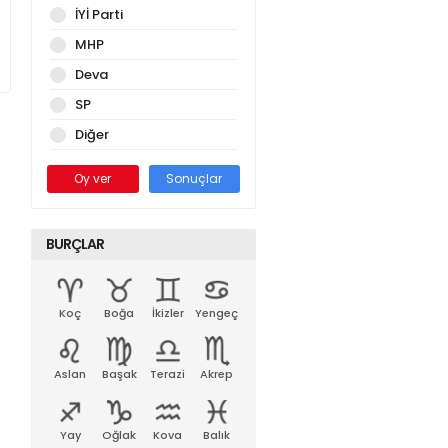
İYİ Parti
MHP
Deva
SP
Diğer
Oy ver
Sonuçlar
BURÇLAR
Koç
Boğa
İkizler
Yengeç
Aslan
Başak
Terazi
Akrep
Yay
Oğlak
Kova
Balık