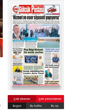
02624132333
haber@golcukpostasi.com
Çok okunan
Çok yorumlanan
Bugün
Bu hafta
Bu ay