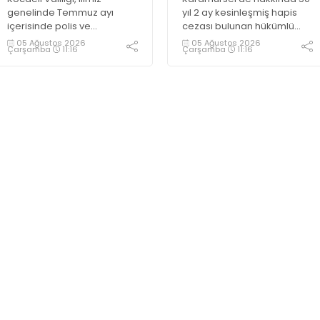
yakalandı
genelinde Temmuz ayı
yıl 2 ay kesinleşmiş hapis
içerisinde polis ve
cezası bulunan hükümlü
jandarma ekiplerince
operasyonla gözaltına
05 Ağustos 2026
05 Ağustos 2026
Çarşamba
11:16
Çarşamba
11:16
uyuşturucu ile mücadele
alındı
kapsamında yapılan
çalışmaların sonuçlarını
açıkladı. Çalışmalar
sonucunda uyuşturucu ve
uyarıcı madde kullanan,
ticaretini ve sevkiyatını
yapan 44 şahıs tutuklandı