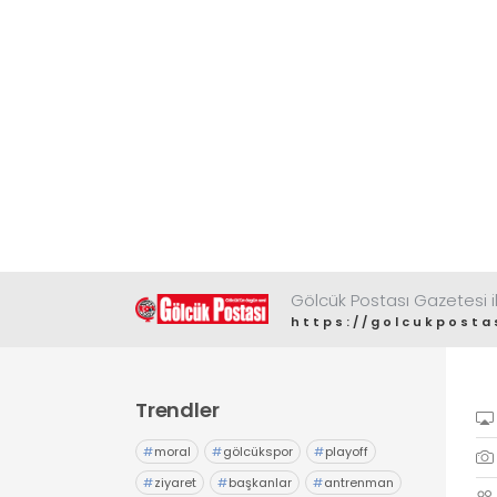
Gölcük Postası Gazetesi il
https://golcukposta
Trendler
#
moral
#
gölcükspor
#
playoff
#
ziyaret
#
başkanlar
#
antrenman