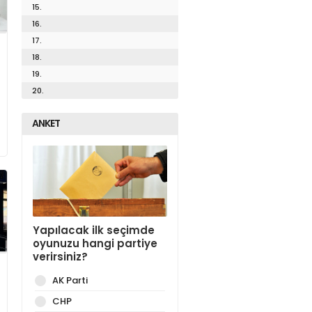
15.
16.
17.
18.
19.
20.
ANKET
Yapılacak ilk seçimde
oyunuzu hangi partiye
verirsiniz?
AK Parti
CHP