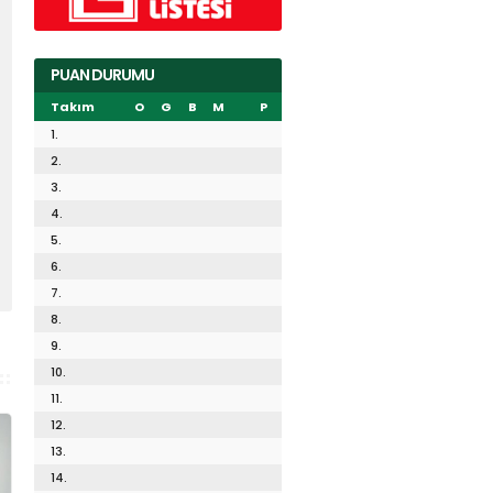
PUAN DURUMU
Takım
O
G
B
M
P
1.
2.
3.
4.
5.
6.
7.
8.
9.
10.
11.
12.
13.
14.