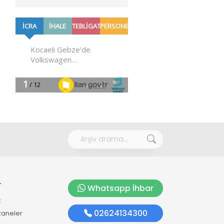
r
Whatsapp İhbar
k
02624134300
zaneler