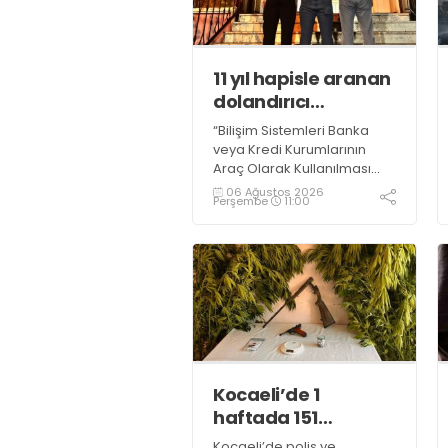
11 yıl hapisle aranan
dolandırıcı
yakalandı
“Bilişim Sistemleri Banka
veya Kredi Kurumlarının
Araç Olarak Kullanılması
Suretiyle Dolandırıcılık”
06 Ağustos 2026
Perşembe
11:00
suçundan 11 yıl 3 ay
kesinleşmiş hapis cezası
bulunan şahıs yakalandı
Kocaeli’de 1
haftada 151
uyuşturucu
Kocaeli’de polis ve