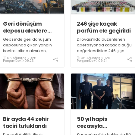
Geri dönüşüm
246 şişe kaçak
deposu alevlere
parfüm ele geçirildi
teslim oldu
Gebze’de geri dönüşüm
Dilovası’nda düzenlenen
deposunda çıkan yangın
operasyonda kaçak olduğu
kontrol altına alınırken,
değerlendirilen 246 şişe
duman sebebiyle TEM ve
parfüm ele geçirildi
06 Ağustos 2026
06 Ağustos 2026
Perşembe
09:23
Perşembe
09:21
D100 Karayolu’nda göz gözü
görmedi
Bir ayda 44 zehir
50 yıl hapis
taciri tutuklandı
cezasıyla
aranıyordu,
Kocaeli Valiliği, ilimiz
Karamürsel’de hakkında 50