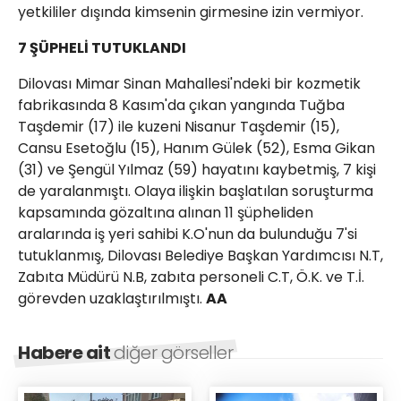
yetkililer dışında kimsenin girmesine izin vermiyor.
7 ŞÜPHELİ TUTUKLANDI
Dilovası Mimar Sinan Mahallesi'ndeki bir kozmetik
fabrikasında 8 Kasım'da çıkan yangında Tuğba
Taşdemir (17) ile kuzeni Nisanur Taşdemir (15),
Cansu Esetoğlu (15), Hanım Gülek (52), Esma Gikan
(31) ve Şengül Yılmaz (59) hayatını kaybetmiş, 7 kişi
de yaralanmıştı. Olaya ilişkin başlatılan soruşturma
kapsamında gözaltına alınan 11 şüpheliden
aralarında iş yeri sahibi K.O'nun da bulunduğu 7'si
tutuklanmış, Dilovası Belediye Başkan Yardımcısı N.T,
Zabıta Müdürü N.B, zabıta personeli C.T, Ö.K. ve T.İ.
görevden uzaklaştırılmıştı.
AA
Habere ait
diğer görseller