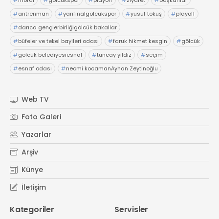
#
antrenman
#
yarıfinalgölcükspor
#
yusuf tokuş
#
playoff
#
darıca gençlerbirliğigölcük bakallar
#
büfeler ve tekel bayileri odası
#
faruk hikmet kesgin
#
gölcük
#
gölcük belediyesiesnaf
#
tuncay yıldız
#
seçim
#
esnaf odası
#
necmi kocamanAyhan Zeytinoğlu
#
Kocaeli Sanayi Odası
Web TV
Foto Galeri
Yazarlar
Arşiv
Künye
İletişim
Kategoriler
Servisler