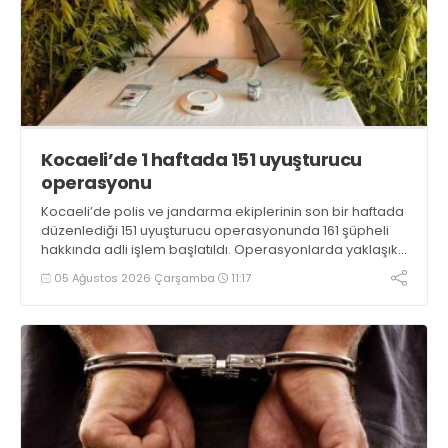
Kocaeli’de 1 haftada 151 uyuşturucu
operasyonu
Kocaeli’de polis ve jandarma ekiplerinin son bir haftada
düzenlediği 151 uyuşturucu operasyonunda 161 şüpheli
hakkında adli işlem başlatıldı. Operasyonlarda yaklaşık
2 kilogram uyuşturucu madde ile 121 kök kenevir bitkisi
05 Ağustos 2026 Çarşamba
11:17
ele geçirilirken, 9 şüpheli tutuklandı