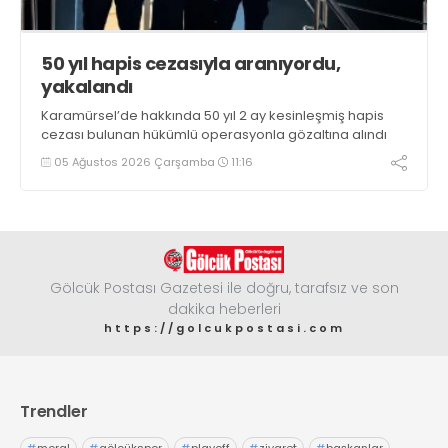
50 yıl hapis cezasıyla aranıyordu,
yakalandı
Karamürsel’de hakkında 50 yıl 2 ay kesinleşmiş hapis
cezası bulunan hükümlü operasyonla gözaltına alındı
05 Ağustos 2026 Çarşamba
11:16
Gölcük Postası Gazetesi ile doğru, tarafsız ve son
dakika heberleri
https://golcukpostasi.com
Trendler
#
moral
#
gölcükspor
#
playoff
#
ziyaret
#
başkanlar