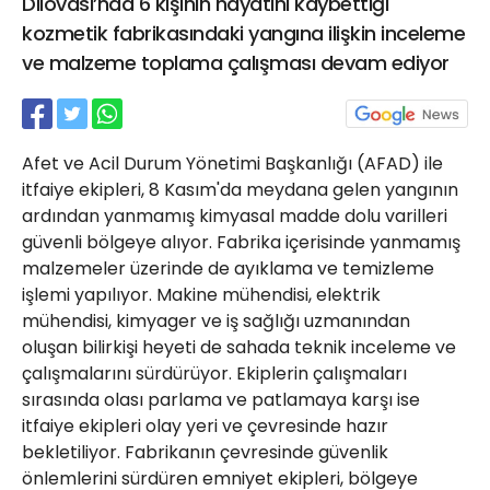
Dilovası’nda 6 kişinin hayatını kaybettiği
21 Gölcük
kozmetik fabrikasındaki yangına ilişkin inceleme
02624132333
ve malzeme toplama çalışması devam ediyor
haber@golcukpostasi.com
Afet ve Acil Durum Yönetimi Başkanlığı (AFAD) ile
itfaiye ekipleri, 8 Kasım'da meydana gelen yangının
ardından yanmamış kimyasal madde dolu varilleri
güvenli bölgeye alıyor. Fabrika içerisinde yanmamış
malzemeler üzerinde de ayıklama ve temizleme
işlemi yapılıyor. Makine mühendisi, elektrik
mühendisi, kimyager ve iş sağlığı uzmanından
oluşan bilirkişi heyeti de sahada teknik inceleme ve
çalışmalarını sürdürüyor. Ekiplerin çalışmaları
sırasında olası parlama ve patlamaya karşı ise
itfaiye ekipleri olay yeri ve çevresinde hazır
bekletiliyor. Fabrikanın çevresinde güvenlik
önlemlerini sürdüren emniyet ekipleri, bölgeye