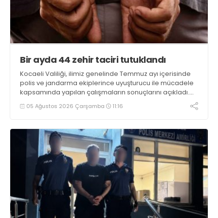
Bir ayda 44 zehir taciri tutuklandı
Kocaeli Valiliği, ilimiz genelinde Temmuz ayı içerisinde
polis ve jandarma ekiplerince uyuşturucu ile mücadele
kapsamında yapılan çalışmaların sonuçlarını açıkladı.
Çalışmalar sonucunda uyuşturucu ve uyarıcı madde
05 Ağustos 2026 Çarşamba
11:16
kullanan, ticaretini ve sevkiyatını yapan 44 şahıs
tutuklandı