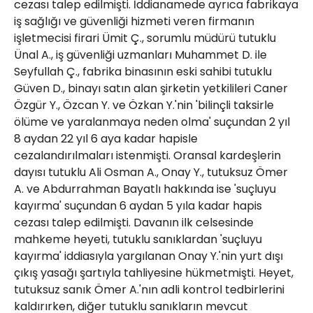
cezası talep edilmişti. İddianamede ayrıca fabrikaya
iş sağlığı ve güvenliği hizmeti veren firmanın
işletmecisi firari Ümit Ç., sorumlu müdürü tutuklu
Ünal A., iş güvenliği uzmanları Muhammet D. ile
Seyfullah Ç., fabrika binasının eski sahibi tutuklu
Güven D., binayı satın alan şirketin yetkilileri Caner
Özgür Y., Özcan Y. ve Özkan Y.'nin 'bilinçli taksirle
ölüme ve yaralanmaya neden olma' suçundan 2 yıl
8 aydan 22 yıl 6 aya kadar hapisle
cezalandırılmaları istenmişti. Oransal kardeşlerin
dayısı tutuklu Ali Osman A., Onay Y., tutuksuz Ömer
A. ve Abdurrahman Bayatlı hakkında ise 'suçluyu
kayırma' suçundan 6 aydan 5 yıla kadar hapis
cezası talep edilmişti. Davanın ilk celsesinde
mahkeme heyeti, tutuklu sanıklardan 'suçluyu
kayırma' iddiasıyla yargılanan Onay Y.'nin yurt dışı
çıkış yasağı şartıyla tahliyesine hükmetmişti. Heyet,
tutuksuz sanık Ömer A.'nın adli kontrol tedbirlerini
kaldırırken, diğer tutuklu sanıkların mevcut