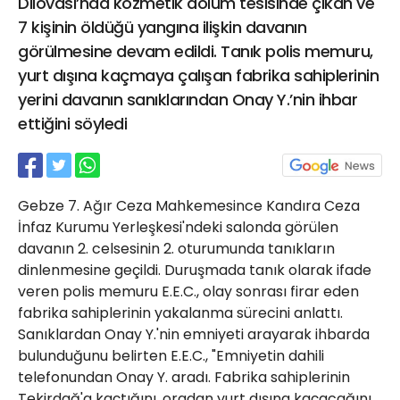
Dilovası’nda kozmetik dolum tesisinde çıkan ve
21 Gölcük
7 kişinin öldüğü yangına ilişkin davanın
02624132333
görülmesine devam edildi. Tanık polis memuru,
haber@golcukpostasi.com
yurt dışına kaçmaya çalışan fabrika sahiplerinin
yerini davanın sanıklarından Onay Y.’nin ihbar
ettiğini söyledi
Gebze 7. Ağır Ceza Mahkemesince Kandıra Ceza
İnfaz Kurumu Yerleşkesi'ndeki salonda görülen
davanın 2. celsesinin 2. oturumunda tanıkların
dinlenmesine geçildi. Duruşmada tanık olarak ifade
veren polis memuru E.E.C., olay sonrası firar eden
fabrika sahiplerinin yakalanma sürecini anlattı.
Sanıklardan Onay Y.'nin emniyeti arayarak ihbarda
bulunduğunu belirten E.E.C., "Emniyetin dahili
telefonundan Onay Y. aradı. Fabrika sahiplerinin
Tekirdağ'a kaçtığını, oradan yurt dışına kaçacağını