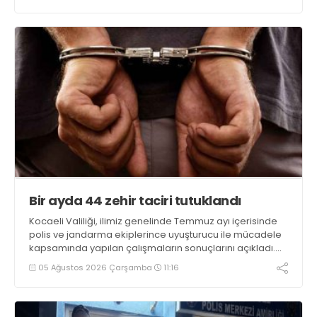
ele geçirilirken, 9 şüpheli tutuklandı
Bir ayda 44 zehir taciri tutuklandı
Kocaeli Valiliği, ilimiz genelinde Temmuz ayı içerisinde
polis ve jandarma ekiplerince uyuşturucu ile mücadele
kapsamında yapılan çalışmaların sonuçlarını açıkladı.
Çalışmalar sonucunda uyuşturucu ve uyarıcı madde
05 Ağustos 2026 Çarşamba
11:16
kullanan, ticaretini ve sevkiyatını yapan 44 şahıs
tutuklandı