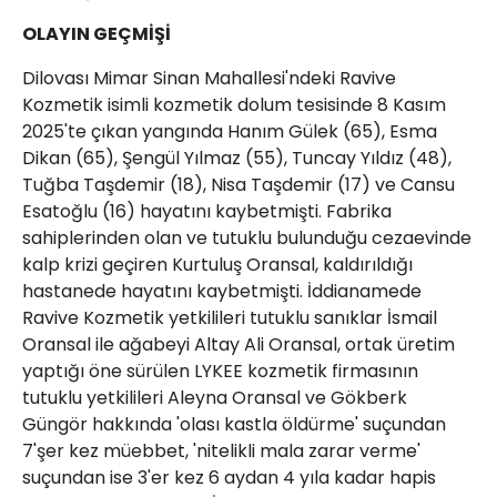
OLAYIN GEÇMİŞİ
Dilovası Mimar Sinan Mahallesi'ndeki Ravive
Kozmetik isimli kozmetik dolum tesisinde 8 Kasım
2025'te çıkan yangında Hanım Gülek (65), Esma
Dikan (65), Şengül Yılmaz (55), Tuncay Yıldız (48),
Tuğba Taşdemir (18), Nisa Taşdemir (17) ve Cansu
Esatoğlu (16) hayatını kaybetmişti. Fabrika
sahiplerinden olan ve tutuklu bulunduğu cezaevinde
kalp krizi geçiren Kurtuluş Oransal, kaldırıldığı
hastanede hayatını kaybetmişti. İddianamede
Ravive Kozmetik yetkilileri tutuklu sanıklar İsmail
Oransal ile ağabeyi Altay Ali Oransal, ortak üretim
yaptığı öne sürülen LYKEE kozmetik firmasının
tutuklu yetkilileri Aleyna Oransal ve Gökberk
Güngör hakkında 'olası kastla öldürme' suçundan
7'şer kez müebbet, 'nitelikli mala zarar verme'
suçundan ise 3'er kez 6 aydan 4 yıla kadar hapis