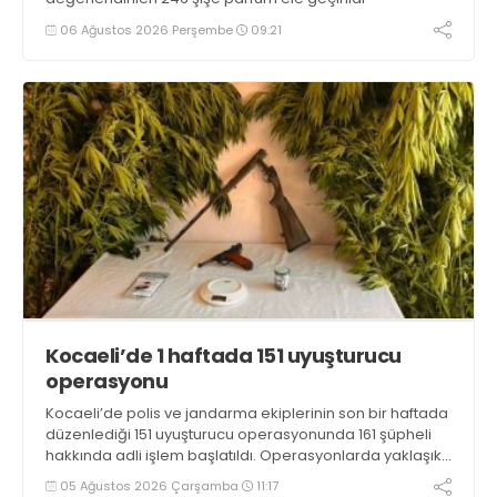
06 Ağustos 2026 Perşembe
09:21
Kocaeli’de 1 haftada 151 uyuşturucu
operasyonu
Kocaeli’de polis ve jandarma ekiplerinin son bir haftada
düzenlediği 151 uyuşturucu operasyonunda 161 şüpheli
hakkında adli işlem başlatıldı. Operasyonlarda yaklaşık
2 kilogram uyuşturucu madde ile 121 kök kenevir bitkisi
05 Ağustos 2026 Çarşamba
11:17