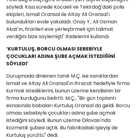
söyledi. Kısa sürede Kocaeli ve Tekirdağ'daki polis
ekipleri, İsmail Oransal ile Altay Ali Oransal'ı
bulundukları evde yakaladı. Onay Y.; Ali Osman
Akat'ın, firarileri eve yerleştirmek için talimat
verdiğini bize söylemişti" ifadelerini kullandı.
‘KURTULUŞ, BORCU OLMASI SEBEBİYLE
ÇOCUKLARI ADINA ŞUBE AÇMAK İSTEDİĞİNİ
SÖYLEDİ’
Duruşmada dinlenen tanık M.Ç. ise sanıklardan
İsmail ve Altay Ali Oransal'ın ihracat hedefiyle firma
kurmak istediklerini, bunun üzerine kendisinin bir
firma kurduğunu belirtti. M.Ç., "Bir gün toplantı
esnasında babaları Kurtuluş Oransal da geldi. Borcu
olması sebebiyle çocukları adına şube açmak
istediğini söyledi. Bunun üzerine Dilovası'nda
kozmetik şubesi açtık. Bu fabrikadaki işleyişi de
Kurtuluş yürüttü" dedi.