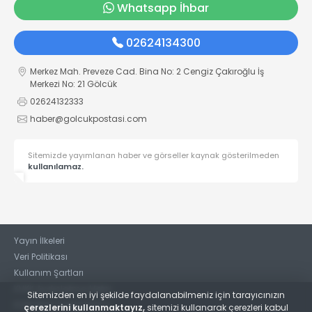
Whatsapp İhbar
02624134300
Merkez Mah. Preveze Cad. Bina No: 2 Cengiz Çakıroğlu İş
Merkezi No: 21 Gölcük
02624132333
haber@golcukpostasi.com
Sitemizde yayımlanan haber ve görseller kaynak gösterilmeden
kullanılamaz.
Yayın İlkeleri
Veri Politikası
Kullanım Şartları
KVKK Aydınlatma Metni
Sitemizden en iyi şekilde faydalanabilmeniz için tarayıcınızın
KVKK Bilgi Talep Formu
çerezlerini kullanmaktayız,
sitemizi kullanarak çerezleri kabul