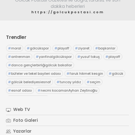
Gölcük Postası Gazetesi ile doğru, tarafsız ve son
dakika heberleri
https://golcukpostasi.com
Trendler
#
moral
#
gölcükspor
#
playoff
#
ziyaret
#
başkanlar
#
antrenman
#
yarıfinalgölcükspor
#
yusuf tokuş
#
playoff
#
darıca gençlerbirliğigölcük bakallar
#
büfeler ve tekel bayileri odası
#
faruk hikmet kesgin
#
gölcük
#
gölcük belediyesiesnaf
#
tuncay yıldız
#
seçim
#
esnaf odası
#
necmi kocamanAyhan Zeytinoğlu
#
Kocaeli Sanayi Odası
Web TV
Foto Galeri
Yazarlar