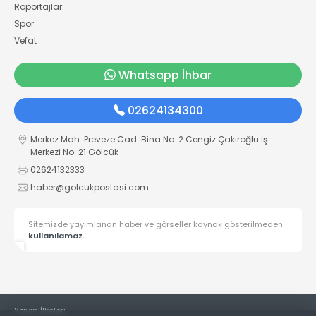
Röportajlar
Spor
Vefat
Whatsapp İhbar
02624134300
Merkez Mah. Preveze Cad. Bina No: 2 Cengiz Çakıroğlu İş
Merkezi No: 21 Gölcük
02624132333
haber@golcukpostasi.com
Sitemizde yayımlanan haber ve görseller kaynak gösterilmeden
kullanılamaz.
Yayın İlkeleri