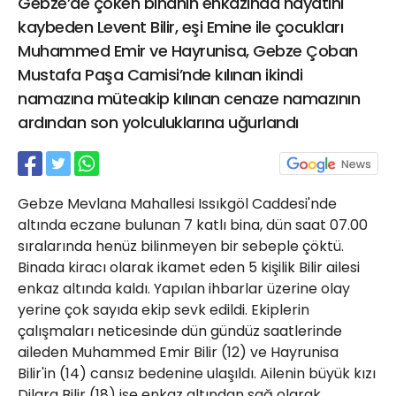
Gebze’de çöken binanın enkazında hayatını
21 Gölcük
kaybeden Levent Bilir, eşi Emine ile çocukları
02624132333
Muhammed Emir ve Hayrunisa, Gebze Çoban
haber@golcukpostasi.com
Mustafa Paşa Camisi’nde kılınan ikindi
namazına müteakip kılınan cenaze namazının
ardından son yolculuklarına uğurlandı
Gebze Mevlana Mahallesi Issıkgöl Caddesi'nde
altında eczane bulunan 7 katlı bina, dün saat 07.00
sıralarında henüz bilinmeyen bir sebeple çöktü.
Binada kiracı olarak ikamet eden 5 kişilik Bilir ailesi
enkaz altında kaldı. Yapılan ihbarlar üzerine olay
yerine çok sayıda ekip sevk edildi. Ekiplerin
çalışmaları neticesinde dün gündüz saatlerinde
aileden Muhammed Emir Bilir (12) ve Hayrunisa
Bilir'in (14) cansız bedenine ulaşıldı. Ailenin büyük kızı
Dilara Bilir (18) ise enkaz altından sağ olarak