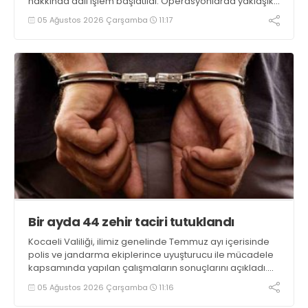
hakkında adli işlem başlatıldı. Operasyonlarda yaklaşık
2 kilogram uyuşturucu madde ile 121 kök kenevir bitkisi
05 Ağustos 2026 Çarşamba
11:17
ele geçirilirken, 9 şüpheli tutuklandı
Bir ayda 44 zehir taciri tutuklandı
Kocaeli Valiliği, ilimiz genelinde Temmuz ayı içerisinde
polis ve jandarma ekiplerince uyuşturucu ile mücadele
kapsamında yapılan çalışmaların sonuçlarını açıkladı.
Çalışmalar sonucunda uyuşturucu ve uyarıcı madde
05 Ağustos 2026 Çarşamba
11:16
kullanan, ticaretini ve sevkiyatını yapan 44 şahıs
tutuklandı