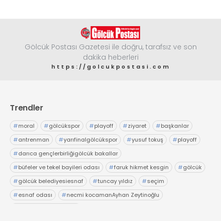
Gölcük Postası Gazetesi ile doğru, tarafsız ve son
dakika heberleri
https://golcukpostasi.com
Trendler
#
moral
#
gölcükspor
#
playoff
#
ziyaret
#
başkanlar
#
antrenman
#
yarıfinalgölcükspor
#
yusuf tokuş
#
playoff
#
darıca gençlerbirliğigölcük bakallar
#
büfeler ve tekel bayileri odası
#
faruk hikmet kesgin
#
gölcük
#
gölcük belediyesiesnaf
#
tuncay yıldız
#
seçim
#
esnaf odası
#
necmi kocamanAyhan Zeytinoğlu
#
Kocaeli Sanayi Odası