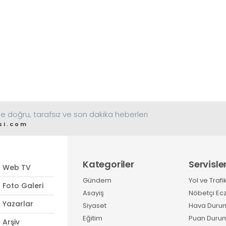
e doğru, tarafsız ve son dakika heberleri
si.com
Kategoriler
Servisle
Web TV
Gündem
Yol ve Trafi
Foto Galeri
Asayiş
Nöbetçi Ec
Yazarlar
Siyaset
Hava Duru
Eğitim
Puan Duru
Arşiv