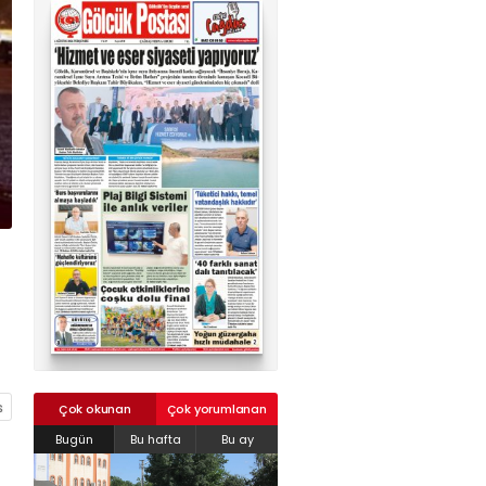
02624132333
haber@golcukpostasi.com
Çok okunan
Çok yorumlanan
Bugün
Bu hafta
Bu ay