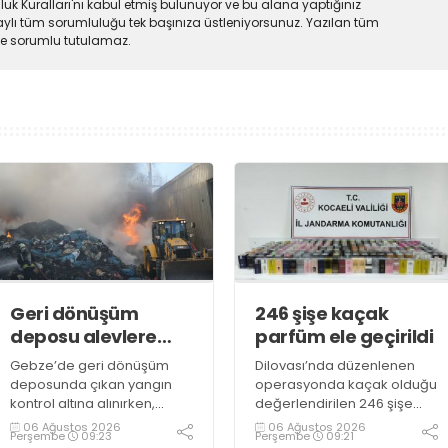
uk Kuralları'nı kabul etmiş bulunuyor ve bu alana yaptığınız
ylı tüm sorumluluğu tek başınıza üstleniyorsunuz. Yazılan tüm
lde sorumlu tutulamaz.
Geri dönüşüm
246 şişe kaçak
deposu alevlere
parfüm ele geçirildi
teslim oldu
Gebze’de geri dönüşüm
Dilovası’nda düzenlenen
deposunda çıkan yangın
operasyonda kaçak olduğu
kontrol altına alınırken,
değerlendirilen 246 şişe
duman sebebiyle TEM ve
parfüm ele geçirildi
06 Ağustos 2026
06 Ağustos 2026
Perşembe
09:23
Perşembe
09:21
D100 Karayolu’nda göz gözü