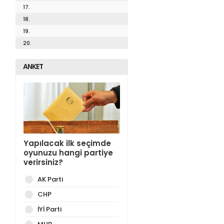
17.
18.
19.
20.
ANKET
Yapılacak ilk seçimde
oyunuzu hangi partiye
verirsiniz?
AK Parti
CHP
İYİ Parti