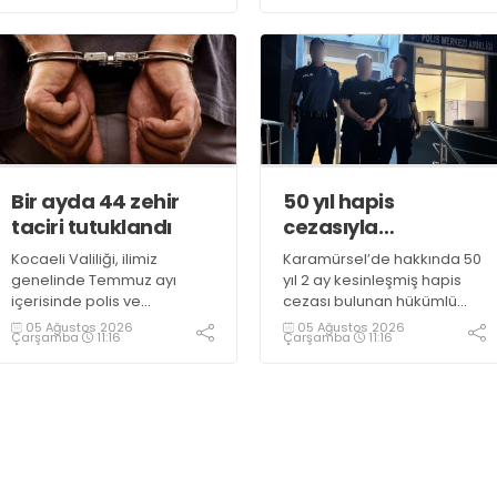
görmedi
Bir ayda 44 zehir
50 yıl hapis
taciri tutuklandı
cezasıyla
aranıyordu,
Kocaeli Valiliği, ilimiz
Karamürsel’de hakkında 50
yakalandı
genelinde Temmuz ayı
yıl 2 ay kesinleşmiş hapis
içerisinde polis ve
cezası bulunan hükümlü
jandarma ekiplerince
operasyonla gözaltına
05 Ağustos 2026
05 Ağustos 2026
Çarşamba
11:16
Çarşamba
11:16
uyuşturucu ile mücadele
alındı
kapsamında yapılan
çalışmaların sonuçlarını
açıkladı. Çalışmalar
sonucunda uyuşturucu ve
uyarıcı madde kullanan,
ticaretini ve sevkiyatını
yapan 44 şahıs tutuklandı