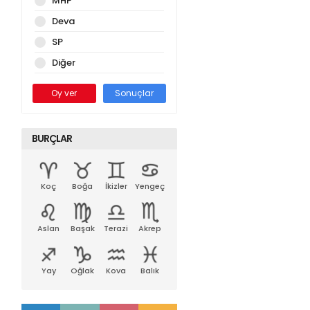
MHP
Deva
SP
Diğer
Oy ver
Sonuçlar
BURÇLAR
Koç
Boğa
İkizler
Yengeç
Aslan
Başak
Terazi
Akrep
Yay
Oğlak
Kova
Balık