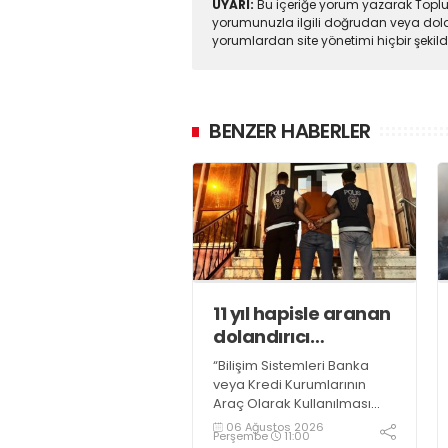
UYARI:
Bu içeriğe yorum yazarak Toplul
yorumunuzla ilgili doğrudan veya dola
yorumlardan site yönetimi hiçbir şeki
BENZER HABERLER
11 yıl hapisle aranan
dolandırıcı
yakalandı
“Bilişim Sistemleri Banka
veya Kredi Kurumlarının
Araç Olarak Kullanılması
Suretiyle Dolandırıcılık”
06 Ağustos 2026
Perşembe
11:00
suçundan 11 yıl 3 ay