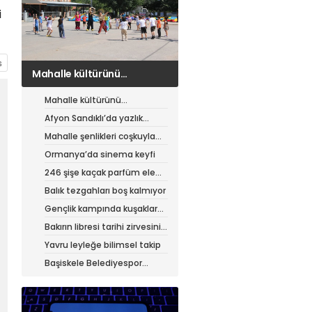
i
Afyon Sandıklı’da yazlık
patates hasadı
Mahalle kültürünü
canlandıran şenlik
Afyon Sandıklı’da yazlık
patates hasadı
Mahalle şenlikleri coşkuyla
sürüyor
Ormanya’da sinema keyfi
246 şişe kaçak parfüm ele
geçirildi
Balık tezgahları boş kalmıyor
Gençlik kampında kuşaklar
buluştu
Bakırın libresi tarihi zirvesini
test ediyor
Yavru leyleğe bilimsel takip
Başiskele Belediyespor
Gelişim Ligi’ne hazır