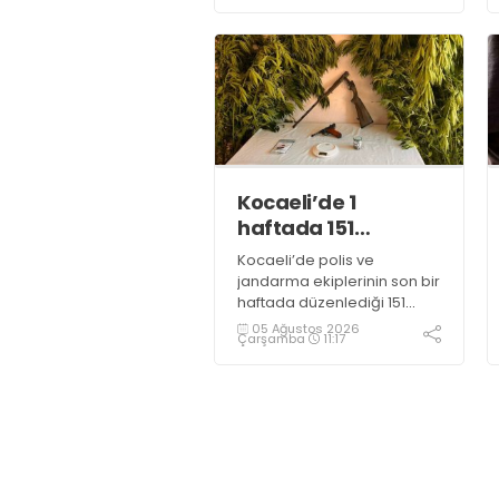
kesinleşmiş hapis cezası
bulunan şahıs yakalandı
Kocaeli’de 1
haftada 151
uyuşturucu
Kocaeli’de polis ve
operasyonu
jandarma ekiplerinin son bir
haftada düzenlediği 151
uyuşturucu operasyonunda
05 Ağustos 2026
Çarşamba
11:17
161 şüpheli hakkında adli
işlem başlatıldı.
Operasyonlarda yaklaşık 2
kilogram uyuşturucu
madde ile 121 kök kenevir
bitkisi ele geçirilirken, 9
şüpheli tutuklandı