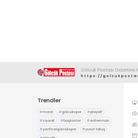
Gölcük Postası Gazetesi il
https://golcukposta
Trendler
#
moral
#
gölcükspor
#
playoff
#
ziyaret
#
başkanlar
#
antrenman
#
yarıfinalgölcükspor
#
yusuf tokuş
#
playoff