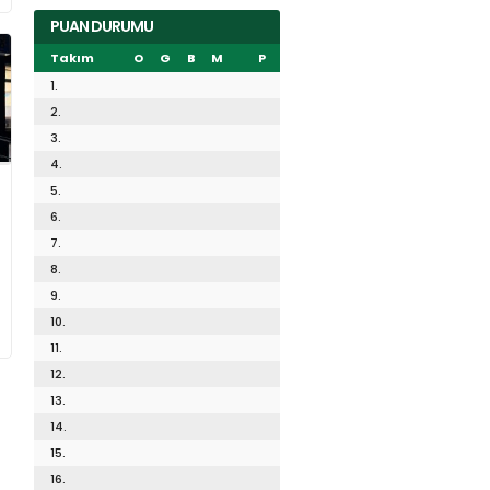
PUAN DURUMU
Takım
O
G
B
M
P
1.
2.
3.
4.
5.
6.
7.
8.
9.
10.
11.
12.
13.
14.
15.
16.