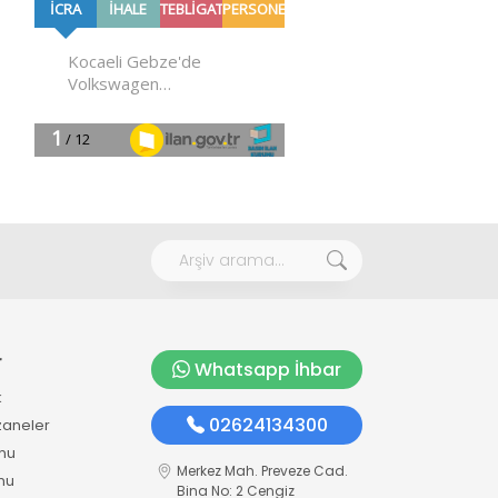
r
Whatsapp İhbar
k
02624134300
zaneler
mu
Merkez Mah. Preveze Cad.
mu
Bina No: 2 Cengiz