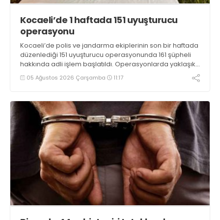
Kocaeli’de 1 haftada 151 uyuşturucu
operasyonu
Kocaeli’de polis ve jandarma ekiplerinin son bir haftada
düzenlediği 151 uyuşturucu operasyonunda 161 şüpheli
hakkında adli işlem başlatıldı. Operasyonlarda yaklaşık
2 kilogram uyuşturucu madde ile 121 kök kenevir bitkisi
05 Ağustos 2026 Çarşamba
11:17
ele geçirilirken, 9 şüpheli tutuklandı