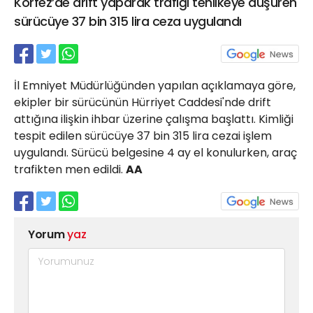
Körfez’de drift yaparak trafiği tehlikeye düşüren
21 Gölcük
sürücüye 37 bin 315 lira ceza uygulandı
02624132333
haber@golcukpostasi.com
İl Emniyet Müdürlüğünden yapılan açıklamaya göre,
ekipler bir sürücünün Hürriyet Caddesi'nde drift
attığına ilişkin ihbar üzerine çalışma başlattı. Kimliği
tespit edilen sürücüye 37 bin 315 lira cezai işlem
uygulandı. Sürücü belgesine 4 ay el konulurken, araç
trafikten men edildi.
AA
Yorum
yaz