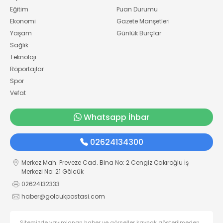
Eğitim
Puan Durumu
Ekonomi
Gazete Manşetleri
Yaşam
Günlük Burçlar
Sağlık
Teknoloji
Röportajlar
Spor
Vefat
Whatsapp İhbar
02624134300
Merkez Mah. Preveze Cad. Bina No: 2 Cengiz Çakıroğlu İş
Merkezi No: 21 Gölcük
02624132333
haber@golcukpostasi.com
Sitemizde yayımlanan haber ve görseller kaynak gösterilmeden