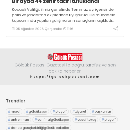
Bir ayda 44 zehir taciri tutuklandı
Kocaeli Valiliği, ilimiz genelinde Temmuz ayı içerisinde
polis ve jandarma ekiplerince uyuşturucu ile mücadele
kapsamında yapılan çalışmaların sonuçlarını açıkladı.
Çalışmalar sonucunda uyuşturucu ve uyarıcı madde
05 Ağustos 2026 Çarşamba
11:16
kullanan, ticaretini ve sevkiyatını yapan 44 şahıs
tutuklandı
Gölcük Postası Gazetesi ile doğru, tarafsız ve son
dakika heberleri
https://golcukpostasi.com
Trendler
#
moral
#
gölcükspor
#
playoff
#
ziyaret
#
başkanlar
#
antrenman
#
yarıfinalgölcükspor
#
yusuf tokuş
#
playoff
#
darıca gençlerbirliğigölcük bakallar