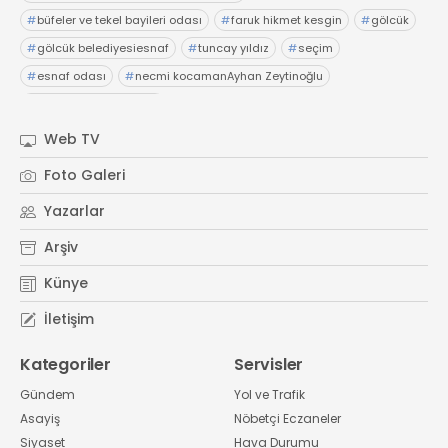
#
büfeler ve tekel bayileri odası
#
faruk hikmet kesgin
#
gölcük
#
gölcük belediyesiesnaf
#
tuncay yıldız
#
seçim
#
esnaf odası
#
necmi kocamanAyhan Zeytinoğlu
#
Kocaeli Sanayi Odası
Web TV
Foto Galeri
Yazarlar
Arşiv
Künye
İletişim
Kategoriler
Servisler
Gündem
Yol ve Trafik
Asayiş
Nöbetçi Eczaneler
Siyaset
Hava Durumu