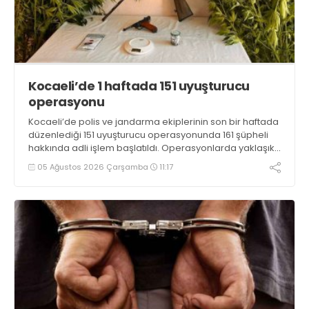
Kocaeli’de 1 haftada 151 uyuşturucu
operasyonu
Kocaeli’de polis ve jandarma ekiplerinin son bir haftada
düzenlediği 151 uyuşturucu operasyonunda 161 şüpheli
hakkında adli işlem başlatıldı. Operasyonlarda yaklaşık
2 kilogram uyuşturucu madde ile 121 kök kenevir bitkisi
05 Ağustos 2026 Çarşamba
11:17
ele geçirilirken, 9 şüpheli tutuklandı