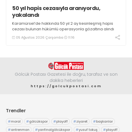
50 yıl hapis cezasıyla aranıyordu,
yakalandı
Karamürsel’de hakkında 50 yıl 2 ay kesinleşmiş hapis
cezası bulunan hükümlü operasyonla gözaltına alındı
05 Ağustos 2026 Çarşamba
11:16
Gölcük Postası Gazetesi ile doğru, tarafsız ve son
dakika heberleri
https://golcukpostasi.com
Trendler
#
moral
#
gölcükspor
#
playoff
#
ziyaret
#
başkanlar
#
antrenman
#
yarıfinalgölcükspor
#
yusuf tokuş
#
playoff