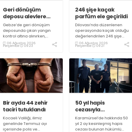
Geri dönüşüm
246 şişe kaçak
deposu alevlere
parfüm ele geçirildi
teslim oldu
Gebze’de geri dönüşüm
Dilovası’nda düzenlenen
deposunda çıkan yangın
operasyonda kaçak olduğu
kontrol altına alınırken,
değerlendirilen 246 şişe
duman sebebiyle TEM ve
parfüm ele geçirildi
06 Ağustos 2026
06 Ağustos 2026
Perşembe
09:23
Perşembe
09:21
D100 Karayolu’nda göz gözü
görmedi
Bir ayda 44 zehir
50 yıl hapis
taciri tutuklandı
cezasıyla
aranıyordu,
Kocaeli Valiliği, ilimiz
Karamürsel’de hakkında 50
yakalandı
genelinde Temmuz ayı
yıl 2 ay kesinleşmiş hapis
içerisinde polis ve
cezası bulunan hükümlü