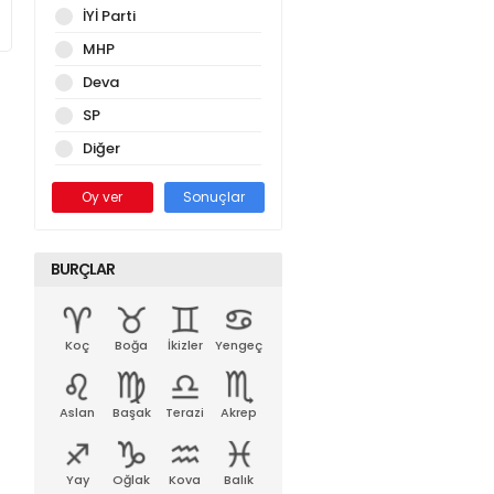
İYİ Parti
MHP
Deva
SP
Diğer
Oy ver
Sonuçlar
BURÇLAR
Koç
Boğa
İkizler
Yengeç
Aslan
Başak
Terazi
Akrep
Yay
Oğlak
Kova
Balık