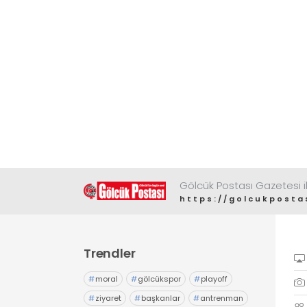
Gölcük Postası Gazetesi il
https://golcukposta
Trendler
#
moral
#
gölcükspor
#
playoff
#
ziyaret
#
başkanlar
#
antrenman