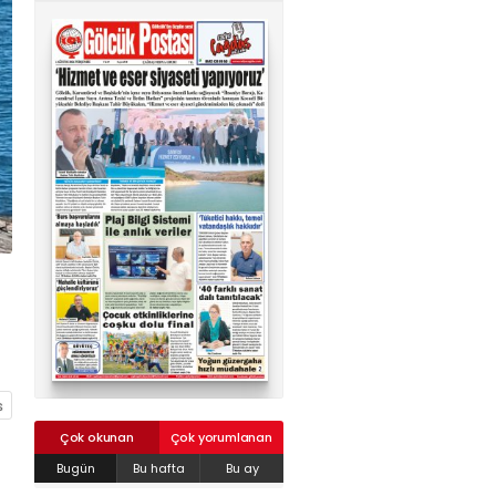
02624132333
haber@golcukpostasi.com
Çok okunan
Çok yorumlanan
Bugün
Bu hafta
Bu ay