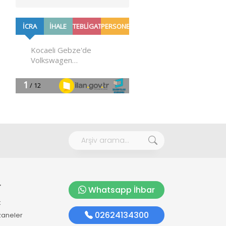
r
Whatsapp İhbar
k
02624134300
zaneler