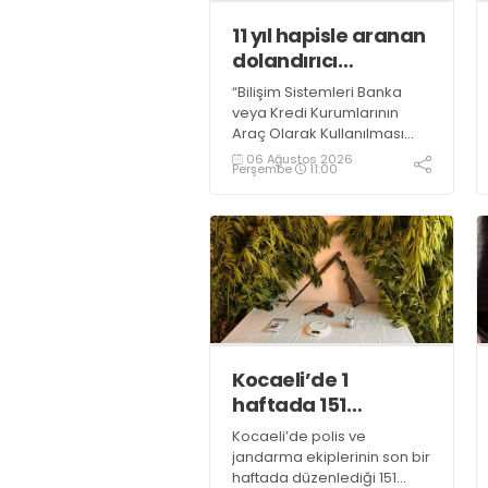
11 yıl hapisle aranan
dolandırıcı
yakalandı
“Bilişim Sistemleri Banka
veya Kredi Kurumlarının
Araç Olarak Kullanılması
Suretiyle Dolandırıcılık”
06 Ağustos 2026
Perşembe
11:00
suçundan 11 yıl 3 ay
kesinleşmiş hapis cezası
bulunan şahıs yakalandı
Kocaeli’de 1
haftada 151
uyuşturucu
Kocaeli’de polis ve
operasyonu
jandarma ekiplerinin son bir
haftada düzenlediği 151