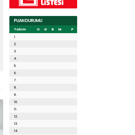
PUAN DURUMU
Takım
O
G
B
M
P
1.
2.
3.
4.
5.
6.
7.
8.
9.
10.
11.
12.
13.
14.