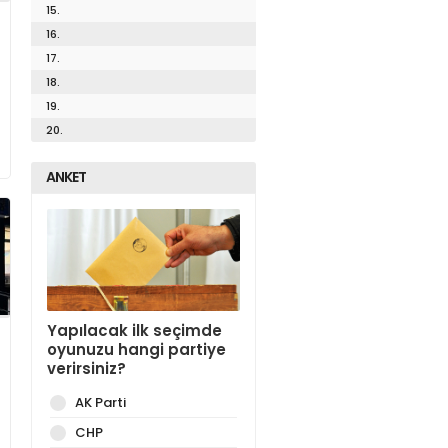
15.
16.
17.
18.
19.
20.
ANKET
Yapılacak ilk seçimde
oyunuzu hangi partiye
verirsiniz?
AK Parti
CHP