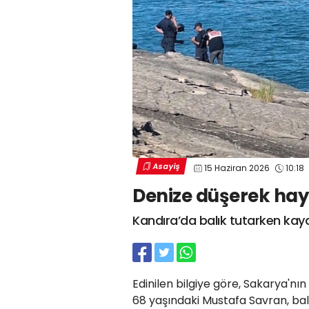
Asayiş
15 Haziran 2026
10:18
Denize düşerek haya
Kandıra’da balık tutarken kayal
Edinilen bilgiye göre, Sakarya'nı
68 yaşındaki Mustafa Savran, bal