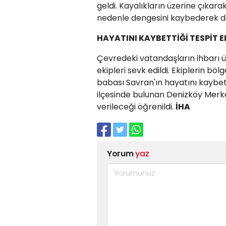
geldi. Kayalıkların üzerine çıka
nedenle dengesini kaybederek de
HAYATINI KAYBETTİĞİ TESPİT E
Çevredeki vatandaşların ihbarı üz
ekipleri sevk edildi. Ekiplerin b
babası Savran'ın hayatını kaybett
ilçesinde bulunan Denizköy Merk
verileceği öğrenildi.
İHA
Yorum
yaz