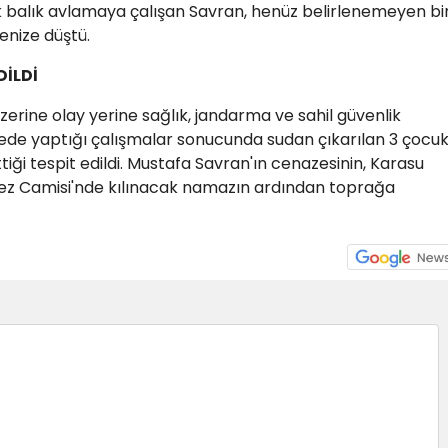
rak balık avlamaya çalışan Savran, henüz belirlenemeyen bi
nize düştü.
DİLDİ
erine olay yerine sağlık, jandarma ve sahil güvenlik
ölgede yaptığı çalışmalar sonucunda sudan çıkarılan 3 çocu
iği tespit edildi. Mustafa Savran'ın cenazesinin, Karasu
ez Camisi'nde kılınacak namazın ardından toprağa